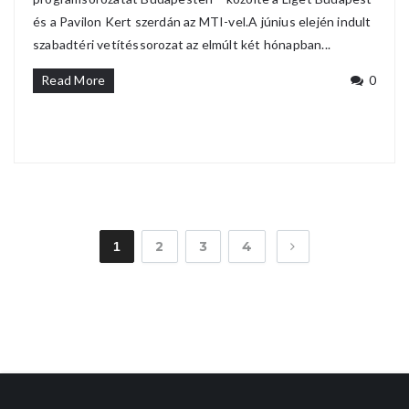
és a Pavilon Kert szerdán az MTI-vel.A június elején indult
szabadtéri vetítéssorozat az elmúlt két hónapban...
Read More
0
2
3
4
1