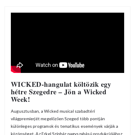
WICKED-hangulat költözik egy
hétre Szegedre – Jön a Wicked
Week!
Augusztusban, a Wicked musical szabadtéri
világpremierjét megelőzően Szeged több pontján
különleges programok és tematikus események várják a
közönséget. Az Erkel Színház nagyszabású produkciójához