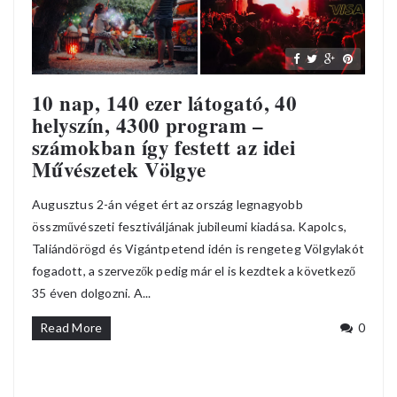
10 nap, 140 ezer látogató, 40
helyszín, 4300 program –
számokban így festett az idei
Művészetek Völgye
Augusztus 2-án véget ért az ország legnagyobb
összművészeti fesztiváljának jubileumi kiadása. Kapolcs,
Taliándörögd és Vigántpetend idén is rengeteg Völgylakót
fogadott, a szervezők pedig már el is kezdtek a következő
35 éven dolgozni. A...
Read More
0