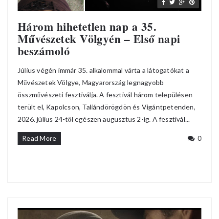
Három hihetetlen nap a 35.
Művészetek Völgyén – Első napi
beszámoló
Július végén immár 35. alkalommal várta a látogatókat a
Művészetek Völgye, Magyarország legnagyobb
összművészeti fesztiválja. A fesztivál három településen
terült el, Kapolcson, Taliándörögdön és Vigántpetenden,
2026. július 24-től egészen augusztus 2-ig. A fesztivál...
Read More
0