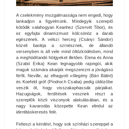
A cselekmény mozgalmassága nem engedi, hogy
lankadjon a figyelmünk. Mindegyik szereplő
kötődik valahogyan Keanhez (Szervét Tibor), és
ez egyfajta dinamizmust kölcsönöz a darab
egészének. A velszi herceg (Csányi Sándor)
közeli barátja a színésznek, de állandó
versenyben is áll vele mind öltözködésben, mind
a meghódítandó hölgyeket illetően. Elena és Anna
(Szabó Erika) Kean legnagyobb rajongói, akik
maguk számára akarják megszerezni a jóvágású
férfit. Neville, az elhagyott vőlegény (Bán Bálint)
és Koefeld gróf (Pindroch Csaba) pedig üldözőbe
veszik őt, hogy visszakaphassák párjaikat.
Hazugságok, ferdítések vesznek részt a
szereplők közti viszonyok alakulásában, és a
nagy kavarodás közepette Kean elindul az
identitáskeresés felé.
Felteszi a kérdést, hogy sok színházi szereppel a