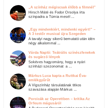
„A színház mégiscsak élőbb a filmnél”
Hirsch Máté és Fodor Orsolya írta
színpadra a Túmia mesél ...
„Egy mindenkiért, mindenki egyért!” –
A 3 testőr musical újra Szegeden
A tavalyi nagy sikerű bemutató után idén
négy alkalommal ...
Várda Napló: Teátrális színészfenekek
és sugárzó lények
Sokéves hagyomány, hogy a nyári
színházi szezonomat a ...
Márkus Luca kapta a Ruttkai Éva-
emlékgyűrűt
A Vígszínház társulatának titkos
szavazása alapján Márkus ...
Porcicák az Operettben – kritika Az
Orfeum mágusáról