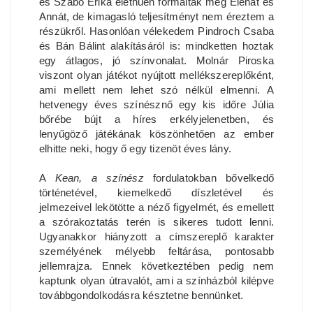
és Szabó Erika élethűen formálták meg Elenát és
Annát, de kimagasló teljesítményt nem éreztem a
részükről. Hasonlóan vélekedem Pindroch Csaba
és Bán Bálint alakításáról is: mindketten hoztak
egy átlagos, jó színvonalat. Molnár Piroska
viszont olyan játékot nyújtott mellékszereplőként,
ami mellett nem lehet szó nélkül elmenni. A
hetvenegy éves színésznő egy kis időre Júlia
bőrébe bújt a híres erkélyjelenetben, és
lenyűgöző játékának köszönhetően az ember
elhitte neki, hogy ő egy tizenöt éves lány.
A
Kean, a színész
fordulatokban bővelkedő
történetével, kiemelkedő díszletével és
jelmezeivel lekötötte a néző figyelmét, és emellett
a szórakoztatás terén is sikeres tudott lenni.
Ugyanakkor hiányzott a címszereplő karakter
személyének mélyebb feltárása, pontosabb
jellemrajza. Ennek következtében pedig nem
kaptunk olyan útravalót, ami a színházból kilépve
továbbgondolkodásra késztetne bennünket.