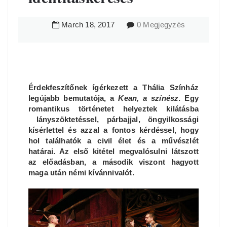
March
18
,
2017
0 Megjegyzés
Érdekfeszítőnek ígérkezett a Thália Színház
legújabb bemutatója, a
Kean, a színész
. Egy
romantikus történetet helyeztek kilátásba
lányszöktetéssel, párbajjal, öngyilkossági
kísérlettel és azzal a fontos kérdéssel, hogy
hol találhatók a civil élet és a művészlét
határai. Az első kitétel megvalósulni látszott
az előadásban, a második viszont hagyott
maga után némi kívánnivalót.