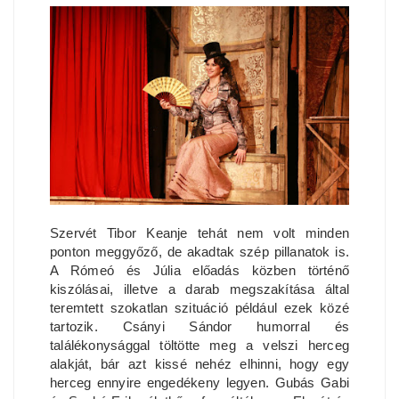
Szervét Tibor Keanje tehát nem volt minden
ponton meggyőző, de akadtak szép pillanatok is.
A Rómeó és Júlia előadás közben történő
kiszólásai, illetve a darab megszakítása által
teremtett szokatlan szituáció például ezek közé
tartozik. Csányi Sándor humorral és
találékonysággal töltötte meg a velszi herceg
alakját, bár azt kissé nehéz elhinni, hogy egy
herceg ennyire engedékeny legyen. Gubás Gabi