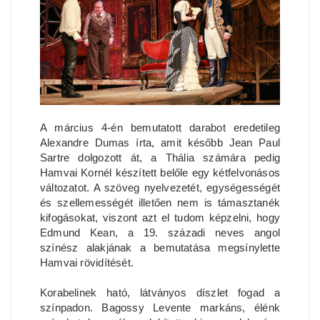
A március 4-én bemutatott darabot eredetileg
Alexandre Dumas írta, amit később Jean Paul
Sartre dolgozott át, a Thália számára pedig
Hamvai Kornél készített belőle egy kétfelvonásos
változatot. A szöveg nyelvezetét, egységességét
és szellemességét illetően nem is támasztanék
kifogásokat, viszont azt el tudom képzelni, hogy
Edmund Kean, a 19. századi neves angol
színész alakjának a bemutatása megsínylette
Hamvai rövidítését.
Korabelinek ható, látványos díszlet fogad a
színpadon. Bagossy Levente markáns, élénk