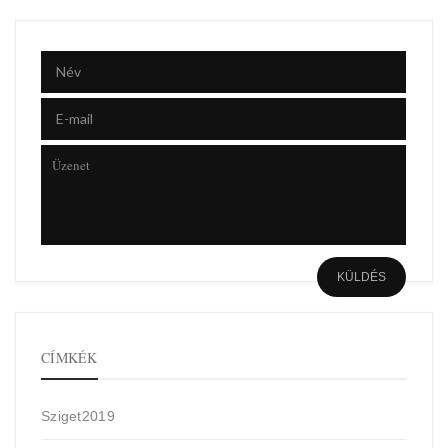
CÍMKÉK
Sziget2019