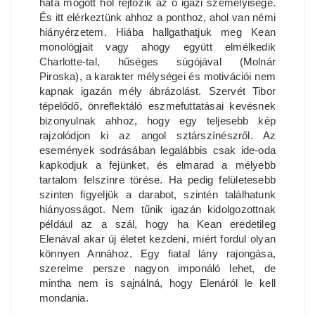
háta mögött hol rejtőzik az ő igazi személyisége.
És itt elérkeztünk ahhoz a ponthoz, ahol van némi
hiányérzetem. Hiába hallgathatjuk meg Kean
monológjait vagy ahogy együtt elmélkedik
Charlotte-tal, hűséges súgójával (Molnár
Piroska), a karakter mélységei és motivációi nem
kapnak igazán mély ábrázolást. Szervét Tibor
tépelődő, önreflektáló eszmefuttatásai kevésnek
bizonyulnak ahhoz, hogy egy teljesebb kép
rajzolódjon ki az angol sztárszínészről. Az
események sodrásában legalábbis csak ide-oda
kapkodjuk a fejünket, és elmarad a mélyebb
tartalom felszínre törése. Ha pedig felületesebb
szinten figyeljük a darabot, szintén találhatunk
hiányosságot. Nem tűnik igazán kidolgozottnak
például az a szál, hogy ha Kean eredetileg
Elenával akar új életet kezdeni, miért fordul olyan
könnyen Annához. Egy fiatal lány rajongása,
szerelme persze nagyon imponáló lehet, de
mintha nem is sajnálná, hogy Elenáról le kell
mondania.