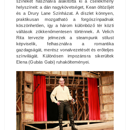
színeket használva alakította ki a cselekmény
helyszíneit: a dán nagykövetséget, Kean öltözőjét
és a Drury Lane Színházat. A díszlet könnyen,
praktikusan mozgatható a forgószínpadnak
köszönhetően, így a három különböző tér közti
váltások zökkenőmentesen történnek. A Velich
Rita tervezte jelmezek a steampunk stílust
képviselik, felhasználva a romantika
gazdagságát, merész vonalvezetését és erőteljes
színvilágát. Különösen impozánsra sikerültek
Elena (Gubás Gabi) ruhakölteményei.