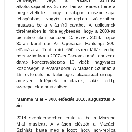
versengett, végül a Madách Színház
alkotócsapatát és Szirtes Tamás rendezőt érte a
megtiszteltetés, hogy a világon először saját
felfogásban, vagyis non-replica változatban
mutassa be a világhírű darabot. A jubileumok
történetében is ritka egybeesés, hogy a 2003-as
bemutató után pontosan 15 évvel, 2018. május
30-án kerül sor Az Operaház Fantomja 800.
előadására. Több mint 650 ezren látták eddig,
nem számítva a 2007-es Fantom-turnét, amikor a
darab koncertváltozata 13 vidéki nagyváros
közönségét is elvarázsolta. A Madách Színház a
15. évfordulót is különleges előadással ünnepli,
amelyen fellépnek mindazok, akik eddig
szerepeltek a musicalben.
Mamma Mia! – 300. előadás 2018. augusztus 3-
án
2014 szeptemberében mutattuk be a Mamma
Mia! musicalt. A világon először a Madách
Színház kapta meg a jogot, hogy non-replica