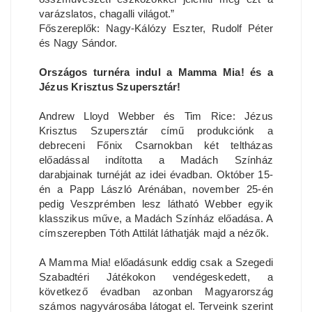
varázslatos, chagalli világot.”
Főszereplők: Nagy-Kálózy Eszter, Rudolf Péter
és Nagy Sándor.
Országos turnéra indul a Mamma Mia! és a
Jézus Krisztus Szupersztár!
Andrew Lloyd Webber és Tim Rice: Jézus
Krisztus Szupersztár című produkciónk a
debreceni Főnix Csarnokban két teltházas
Kövess minket Facebookon is!
előadással indította a Madách Színház
Bezárom
darabjainak turnéját az idei évadban. Október 15-
én a Papp László Arénában, november 25-én
pedig Veszprémben lesz látható Webber egyik
klasszikus műve, a Madách Színház előadása. A
címszerepben Tóth Attilát láthatják majd a nézők.
A Mamma Mia! előadásunk eddig csak a Szegedi
Szabadtéri Játékokon vendégeskedett, a
következő évadban azonban Magyarország
számos nagyvárosába látogat el. Terveink szerint