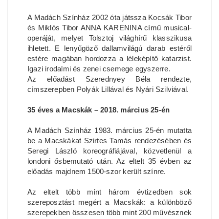
A Madách Színház 2002 óta játssza Kocsák Tibor
és Miklós Tibor ANNA KARENINA című musical-
operáját, melyet Tolsztoj világhírű klasszikusa
ihletett. E lenyűgöző dallamvilágú darab estéről
estére magában hordozza a léleképítő katarzist.
Igazi irodalmi és zenei csemege egyszerre.
Az előadást Szerednyey Béla rendezte,
címszerepben Polyák Lillával és Nyári Szilviával.
35 éves a Macskák – 2018. március 25-én
A Madách Színház 1983. március 25-én mutatta
be a Macskákat Szirtes Tamás rendezésében és
Seregi László koreográfiájával, közvetlenül a
londoni ősbemutató után. Az eltelt 35 évben az
előadás majdnem 1500-szor került színre.
Az eltelt több mint három évtizedben sok
szereposztást megért a Macskák: a különböző
szerepekben összesen több mint 200 művésznek