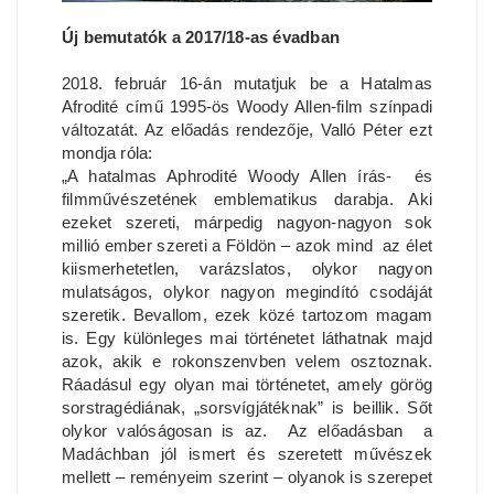
Új bemutatók a 2017/18-as évadban
2018. február 16-án mutatjuk be a Hatalmas
Afrodité című 1995-ös Woody Allen-film színpadi
változatát. Az előadás rendezője, Valló Péter ezt
mondja róla:
„A hatalmas Aphrodité Woody Allen írás- és
filmművészetének emblematikus darabja. Aki
ezeket szereti, márpedig nagyon-nagyon sok
millió ember szereti a Földön – azok mind az élet
kiismerhetetlen, varázslatos, olykor nagyon
mulatságos, olykor nagyon megindító csodáját
szeretik. Bevallom, ezek közé tartozom magam
is. Egy különleges mai történetet láthatnak majd
azok, akik e rokonszenvben velem osztoznak.
Ráadásul egy olyan mai történetet, amely görög
sorstragédiának, „sorsvígjátéknak” is beillik. Sőt
olykor valóságosan is az. Az előadásban a
Madáchban jól ismert és szeretett művészek
mellett – reményeim szerint – olyanok is szerepet