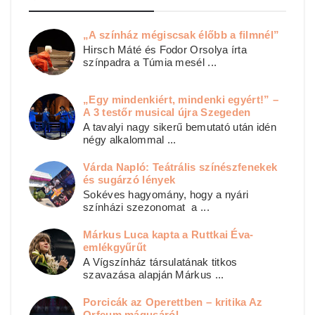
„A színház mégiscsak élőbb a filmnél”
Hirsch Máté és Fodor Orsolya írta
színpadra a Túmia mesél ...
„Egy mindenkiért, mindenki egyért!” –
A 3 testőr musical újra Szegeden
A tavalyi nagy sikerű bemutató után idén
négy alkalommal ...
Várda Napló: Teátrális színészfenekek
és sugárzó lények
Sokéves hagyomány, hogy a nyári
színházi szezonomat a ...
Márkus Luca kapta a Ruttkai Éva-
emlékgyűrűt
A Vígszínház társulatának titkos
szavazása alapján Márkus ...
Porcicák az Operettben – kritika Az
Orfeum mágusáról