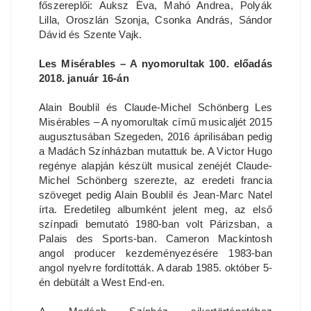
főszereplői: Auksz Éva, Mahó Andrea, Polyák
Lilla, Oroszlán Szonja, Csonka András, Sándor
Dávid és Szente Vajk.
Les Misérables – A nyomorultak 100. előadás
2018. január 16-án
Alain Boublil és Claude-Michel Schönberg Les
Misérables – A nyomorultak című musicaljét 2015
augusztusában Szegeden, 2016 áprilisában pedig
a Madách Színházban mutattuk be. A Victor Hugo
regénye alapján készült musical zenéjét Claude-
Michel Schönberg szerezte, az eredeti francia
szöveget pedig Alain Boublil és Jean-Marc Natel
írta. Eredetileg albumként jelent meg, az első
színpadi bemutató 1980-ban volt Párizsban, a
Palais des Sports-ban. Cameron Mackintosh
angol producer kezdeményezésére 1983-ban
angol nyelvre fordították. A darab 1985. október 5-
én debütált a West End-en.