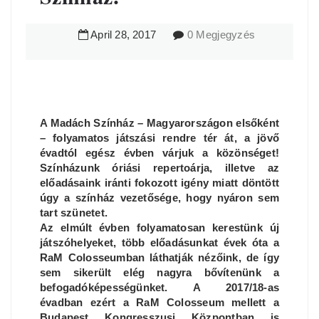
April
28
,
2017
0 Megjegyzés
A Madách Színház – Magyarországon elsőként
– folyamatos játszási rendre tér át, a jövő
évadtól egész évben várjuk a közönséget!
Színházunk óriási repertoárja, illetve az
előadásaink iránti fokozott igény miatt döntött
úgy a színház vezetősége, hogy nyáron sem
tart szünetet.
Az elmúlt évben folyamatosan kerestünk új
játszóhelyeket, több előadásunkat évek óta a
RaM Colosseumban láthatják nézőink, de így
sem sikerült elég nagyra bővítenünk a
befogadóképességünket. A 2017/18-as
évadban ezért a RaM Colosseum mellett a
Budapest Kongresszusi Központban is