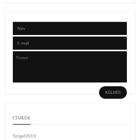
CÍMKÉK
Sziget2019