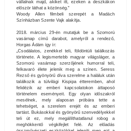
vállalnak majd, akiket itt, ezeken a deszkákon
először láthat a közönség.”
Woody Allen filmbeli szerepét a Madách
Színházban Szente Vajk alakítja.
2018. március 29-én mutatjuk be a Szomorú
vasárnap című darabot, amelyről a rendező,
Horgas Ádám így ír:
„Csodálatos, zenékkel teli, földöntúli találkozás
története. A legismertebb magyar világsláger, a
Szomorú vasárnap szerzőjének humorral teli,
felkavaró élete jelenik meg a színen. Seress
Rezső és gyönyörű díva szerelme a haláluk után
találkozik a túlvilági Kispipa étteremben, ahol
felidézik az emberi kapcsolatokon áttaposó
történelem eseményeit. Egy olyan időszakról
mesélnek, mely alaposan próbára tette a
tehetséget, a szerelem erejét és az emberi
tartást. Bukásokkal és gyönyörű szenvedélyekkel
teli út ez, mely megállíthatatlanul robog a
meghökkentő végkifejlet felé. Az előadás
összművészeti eszközökkel jeleníti meg ezt a