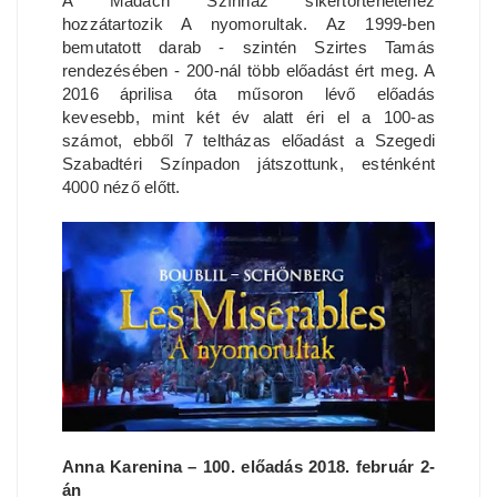
A Madách Színház sikertörténetéhez
hozzátartozik A nyomorultak. Az 1999-ben
bemutatott darab - szintén Szirtes Tamás
rendezésében - 200-nál több előadást ért meg. A
2016 áprilisa óta műsoron lévő előadás
kevesebb, mint két év alatt éri el a 100-as
számot, ebből 7 teltházas előadást a Szegedi
Szabadtéri Színpadon játszottunk, esténként
4000 néző előtt.
Anna Karenina – 100. előadás 2018. február 2-
án