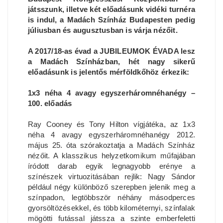
játsszunk, illetve két előadásunk vidéki turnéra
is indul, a Madách Színház Budapesten pedig
júliusban és augusztusban is várja nézőit.
A 2017/18-as évad a JUBILEUMOK ÉVADA lesz
a Madách Színházban, hét nagy sikerű
előadásunk is jelentős mérföldkőhöz érkezik:
1x3 néha 4 avagy egyszerháromnéhanégy –
100. előadás
Ray Cooney és Tony Hilton vígjátéka, az 1x3
néha 4 avagy egyszerháromnéhanégy 2012.
május 25. óta szórakoztatja a Madách Színház
nézőit. A klasszikus helyzetkomikum műfajában
íródott darab egyik legnagyobb erénye a
színészek virtuozitásában rejlik: Nagy Sándor
például négy különböző szerepben jelenik meg a
színpadon, legtöbbször néhány másodperces
gyorsöltözésekkel, és több kilométernyi, színfalak
mögötti futással játssza a szinte emberfeletti