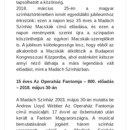
tapsolhatott a közönség.
2018. március 25-én a magyar
színháztörténetben ismét egyedülálló jubileumhoz
érkezünk: ezen a napon lesz 35 éves a Madách
Színház Macskák című előadása, és ezen a
napon reményeink szerint újra a színpadon
köszönthetjük az egykori Macskák-szereplőket
is. A jubileum különlegessége lesz, hogy ebből az
alkalomból a Macskák átköltözik a Budapest
Kongresszusi Központba, ahol esténként kétszer
annyi néző láthatja a mára legendává vált
előadást, mint a Madách Színházban.
15 éves Az Operaház Fantomja – 800. előadás
– 2018. május 30-án
A Madách Színház 2003. május 30-án mutatta be
Andrew Lloyd Webber Az Operaház Fantomja
című musicaljét. 17 évvel az ősbemutató után
került a Fantom Magyarországra. A musical
bemutatásának jogáért három színház