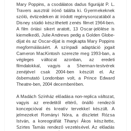
Mary Poppins, a csodálatos dadus figuráját P. L.
Travers ausztrál írónő találta ki. Gyermekeknek
szóló, évtizedeken át íródott regénysorozatából a
Disney stúdió készíthetett zenés filmet 1964-ben.
A film óriási sikert aratott, 13 Oscar-jelölése is
kiemelkedő, Julie Andrews pedig a Golden Globe-
díjat és az Oscar-díjat is megkapta Mary Poppins
megformálásáért. A színpadi adaptáció jogait
Cameron MacKintosh szerezte meg 1993-ban, a
végleges változat azonban, az eredeti
filmdalokkal, vagyis a Sherman-testvérek
zenéjével csak 2004-ben készült el. Az
ősbemutató Londonban volt, a Prince Edward
Theatre-ben, 2004 decemberében.
A Madách Színház előadása non-replica változat,
vagyis az eredetitől eltérő, önálló rendezői
koncepcióval és kreatív tervekkel készült. A
jelmezeket Rományi Nóra, a díszletet Rózsa
István, a koreográfiát Tihanyi Ákos készítette,
Szirtes Tamás rendező vezetésével. Az előadás