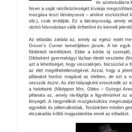
és azonosulásra k
híven a saját nézőközönségét kívánja megszólítani 
mozgása teszi látványossá – amikor eszközöket kel
stb.), csak imitálják. Ez a látványosság, amely el
utolsó felvonásban válik érthetővé és kiemelt jelen
Az előadás zárlata az, amely az egész estét megv
Grover’s Corner temetőjében járunk. A tér egyik
földöntúli nemlétüket. Ebbe a körbe új szerepl
Gibbsként gyermekágyi lázban életét vesztette (fér
azt a lehetőséget, hogy visszatérjen, búcsúzóul a fö
az élet megélhetetlenségével. Azzal, hogy a jele
pillanatot hordoz magával az életben, de ezt a 
vesszük észre. Az élet hályogként ereszkedik az 
a halottaink (főképpen Mrs. Gibbs – Györgyi An
pillanata az, amely rávilágítja a figyelmünket a
lényegét. A tárgynélküli mozgáskultúra megmutatj
egyediek és jellemalkotóak. Testünkben minden geszt
elszakadás költői magaslatokba emeli az előadást.