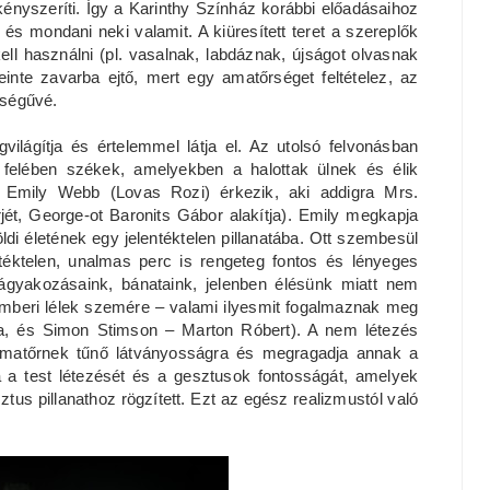
ényszeríti. Így a Karinthy Színház korábbi előadásaihoz
és mondani neki valamit. A kiüresített teret a szereplők
l használni (pl. vasalnak, labdáznak, újságot olvasnak
einte zavarba ejtő, mert egy amatőrséget feltételez, az
tőségűvé.
ilágítja és értelemmel látja el. Az utolsó felvonásban
 felében székek, amelyekben a halottak ülnek és élik
ő, Emily Webb (Lovas Rozi) érkezik, aki addigra Mrs.
jét, George-ot Baronits Gábor alakítja). Emily megkapja
ldi életének egy jelentéktelen pillanatába. Ott szembesül
ntéktelen, unalmas perc is rengeteg fontos és lényeges
vágyakozásaink, bánataink, jelenben élésünk miatt nem
emberi lélek szemére – valami ilyesmit fogalmaznak meg
na, és Simon Stimson – Marton Róbert). A nem létezés
z amatőrnek tűnő látványosságra és megragadja annak a
a a test létezését és a gesztusok fontosságát, amelyek
us pillanathoz rögzített. Ezt az egész realizmustól való