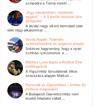
színpadra a Túmia mesél ...
„Egy mindenkiért, mindenki
egyért!” – A 3 testőr musical újra
Szegeden
A tavalyi nagy sikerű bemutató után
idén négy alkalommal ...
Várda Napló: Teátrális
színészfenekek és sugárzó lények
Sokéves hagyomány, hogy a nyári
színházi szezonomat a ...
Márkus Luca kapta a Ruttkai Éva-
emlékgyűrűt
A Vígszínház társulatának titkos
szavazása alapján Márkus ...
Porcicák az Operettben – kritika Az
Orfeum mágusáról
A Budapesti Operettszínház nem
kisebb feladatot vállalt ...