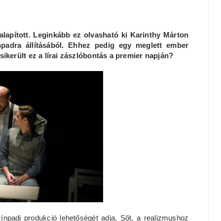
alapított. Leginkább ez olvasható ki Karinthy Márton
padra állításából. Ehhez pedig egy meglett ember
ikerült ez a lírai zászlóbontás a premier napján?
ínpadi produkció lehetőségét adja. Sőt, a realizmushoz