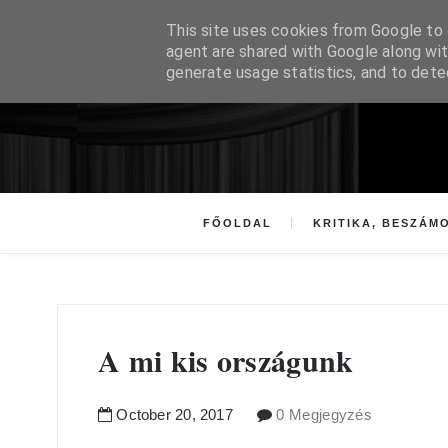
This site uses cookies from Google to d
agent are shared with Google along wit
generate usage statistics, and to det
FŐOLDAL
KRITIKA, BESZÁM
A mi kis országunk
October
20
,
2017
0 Megjegyzés