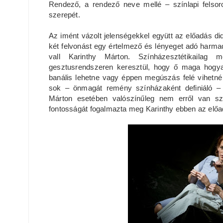
Rendező, a rendező neve mellé – színlapi felsoro
szerepét.
Az imént vázolt jelenségekkel együtt az előadás d
két felvonást egy értelmező és lényeget adó harmad
vall Karinthy Márton. Színházesztétikailag 
gesztusrendszeren keresztül, hogy ő maga hogya
banális lehetne vagy éppen megúszás felé vihetné
sok – önmagát remény színházaként definiáló – 
Márton esetében valószínűleg nem erről van sz
fontosságát fogalmazta meg Karinthy ebben az elő