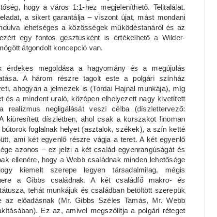
ség, hogy a város 1:1-hez megjeleníthető. Telitalálat.
ladat, a sikert garantálja – viszont újat, mást mondani
iindulva lehetséges a közösségek működéstanáról és az
ezért egy fontos gesztusként is értékelhető a Wilder-
 mögött átgondolt koncepció van.
ik érdekes megoldása a hagyomány és a megújulás
atása. A három részre tagolt este a polgári színház
ti, ahogyan a jelmezek is (Tordai Hajnal munkája), míg
let és a mindent uraló, középen elhelyezett nagy kivetített
 realizmus negligálását veszi célba (díszlettervező:
A kiüresített díszletben, ahol csak a korszakot finoman
bútorok foglalnak helyet (asztalok, székek), a szín ketté
tt, ami két egyenlő részre vágja a teret. A két egyenlő
sége azonos – ez jelzi a két család egyenrangúságát és
nak ellenére, hogy a Webb családnak minden lehetősége
ogy kiemelt szerepe legyen társadalmilag, mégis
nere a Gibbs családnak. A két családfő makro- és
tátusza, tehát munkájuk és családban betöltött szerepük
me az előadásnak (Mr. Gibbs Széles Tamás, Mr. Webb
kításában). Ez az, amivel megszólítja a polgári réteget