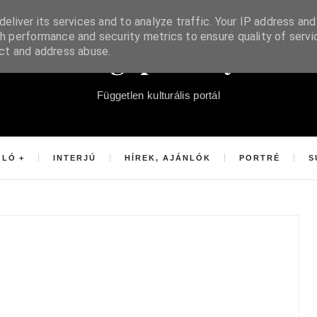
eliver its services and to analyze traffic. Your IP address and
h performance and security metrics to ensure quality of servi
Súgópéldány
ect and address abuse.
Független kulturális portál
OLÓ
INTERJÚ
HÍREK, AJÁNLÓK
PORTRÉ
S