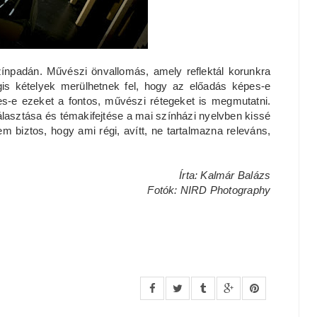
zínpadán. Művészi önvallomás, amely reflektál korunkra
égis kételyek merülhetnek fel, hogy az előadás képes-e
pes-e ezeket a fontos, művészi rétegeket is megmutatni.
lasztása és témakifejtése a mai színházi nyelvben kissé
 biztos, hogy ami régi, avítt, ne tartalmazna releváns,
Írta: Kalmár Balázs
Fotók: NIRD Photography