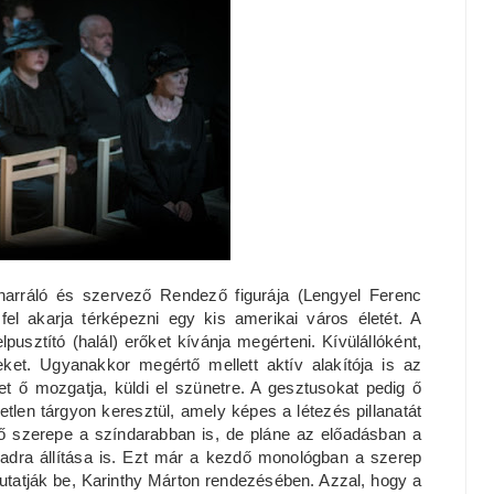
narráló és szervező Rendező figurája (Lengyel Ferenc
el akarja térképezni egy kis amerikai város életét. A
usztító (halál) erőket kívánja megérteni. Kívülállóként,
ket. Ugyanakkor megértő mellett aktív alakítója is az
et ő mozgatja, küldi el szünetre. A gesztusokat pedig ő
len tárgyon keresztül, amely képes a létezés pillanatát
 szerepe a színdarabban is, de pláne az előadásban a
padra állítása is. Ezt már a kezdő monológban a szerep
utatják be, Karinthy Márton rendezésében. Azzal, hogy a