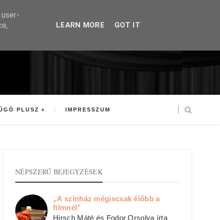
 user-
ce,
LEARN MORE
GOT IT
ÚGÓ PLUSZ
IMPRESSZUM
NÉPSZERŰ BEJEGYZÉSEK
„A színház mégiscsak élőbb a
filmnél”
Hirsch Máté és Fodor Orsolya írta