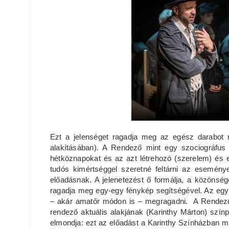
Ezt a jelenséget ragadja meg az egész darabot 
alakításában). A Rendező mint egy szociográfus f
hétköznapokat és az azt létrehozó (szerelem) és elp
tudós kimértséggel szeretné feltárni az eseménye
előadásnak. A jelenetezést ő formálja, a közönség
ragadja meg egy-egy fénykép segítségével. Az egyet
– akár amatőr módon is – megragadni. A Rendező
rendező aktuális alakjának (Karinthy Márton) szín
elmondja: ezt az előadást a Karinthy Színházban m