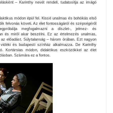
lásként – Karinthy nevét rendeli, tudatosítja az imágó
idaktikus módon épül fel. Kissé unalmas és bohókás első
ik felvonás követi. Az élet fontosságáról és szépségéről
megpróbálja megfogalmazni a díszlet-, jelmez- és
n és miről akar beszélni. Ez az értelmezés unalmas,
 az előadást. Súlytalanság – három órában. Ezt nagyon
vidéki és budapesti színház alkalmazza. De Karinthy
ó. Kortársias módon, didaktikus eszközökkel az élet
adásban. Számára ez a fontos.