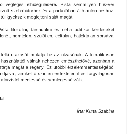
aló végleges elhidegülésére. Pišta semmilyen hús-vér
rzött szobabútorhoz és a parkolóban álló autóroncshoz.
ül igyekszik megfejteni saját magát.
a filozófiai, társadalmi és néha politikai kérdéseket
nét, nemtelen, szülőtlen, céltalan, hajléktalan sorsával
lelki utazását mutatja be az olvasónak. A tematikusan
ra használattól válnak nehezen emészthetővé, azonban a
statja magát a regény. Ez utóbbi érzelemmentességéből
jaival, amiket ő szintén érdektelenül és tárgyilagosan
t katarzistól mentessé és semlegessé válik.
dal
Írta: Kurta Szabina