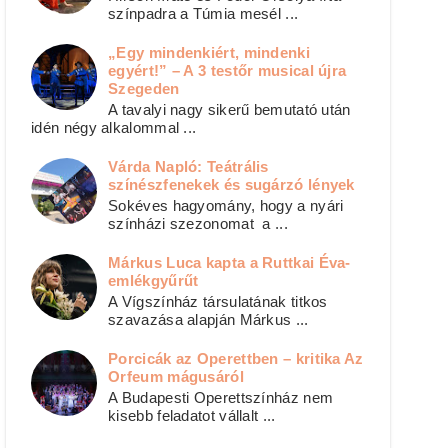
színpadra a Túmia mesél ...
„Egy mindenkiért, mindenki
egyért!” – A 3 testőr musical újra
Szegeden
A tavalyi nagy sikerű bemutató után
idén négy alkalommal ...
Várda Napló: Teátrális
színészfenekek és sugárzó lények
Sokéves hagyomány, hogy a nyári
színházi szezonomat a ...
Márkus Luca kapta a Ruttkai Éva-
emlékgyűrűt
A Vígszínház társulatának titkos
szavazása alapján Márkus ...
Porcicák az Operettben – kritika Az
Orfeum mágusáról
A Budapesti Operettszínház nem
kisebb feladatot vállalt ...