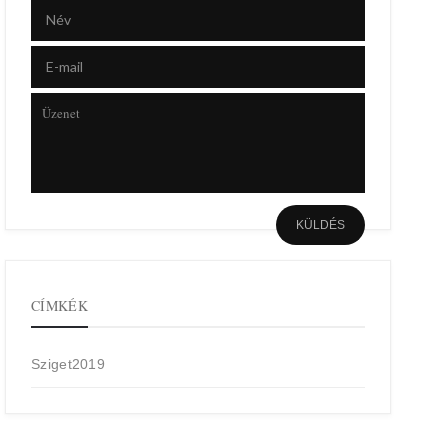
CÍMKÉK
Sziget2019