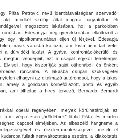
egy Pišta Petrovic nevű identitásválságban szenvedő,
al, akit mindkét szülője által magára hagyatottan éli
endégeivel megosztott lakásában, hol a parkolóban
roncsban. Édesanyja még gyerekkorában elköltözött a
ogy egy hippikommunában éljen új férjével. Édesapja
telen másik városba költözni, ám Pišta nem tart vele,
i a dúrvidéki lakást. A gyáva, konfrontációkerülő, és
fiú megtűri vendégeit, ezt a csapat egykor tehetséges
Elviseli, hogy kiszorítják saját otthonából, és önként
Mercedes roncsába. A lakásba csupán szükségletei
énytelen elhagyni az oltalmazó autóroncsot, hogy a lakás
on, amely a gondosan körbefóliázott, portól és egyéb
an, ami állítólag a híres tervező, Bernardo Bernardi
ákkal operál regényében, melyek körülhatárolják az
, amit végzetesen „öröklétnek” titulál Pišta, és minden
kséghez kapcsol elméjében. Az elbeszélő hangneme a
 semlegességével és érzelemmentességével meséli el
kudarcba fulladt nemváltoztatása esetére, a kilakoltatás