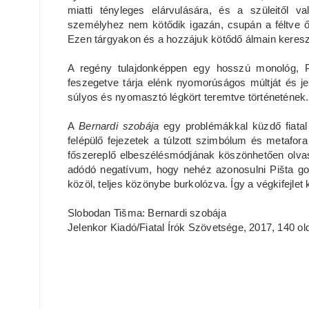
miatti tényleges elárvulására, és a szüleitől v
személyhez nem kötődik igazán, csupán a féltve ő
Ezen tárgyakon és a hozzájuk kötődő álmain kereszt
A regény tulajdonképpen egy hosszú monológ, Pišt
feszegetve tárja elénk nyomorúságos múltját és jele
súlyos és nyomasztó légkört teremtve történetének.
A
Bernardi szobája
egy problémákkal küzdő fiatal 
felépülő fejezetek a túlzott szimbólum és metafo
főszereplő elbeszélésmódjának köszönhetően olva
adódó negatívum, hogy nehéz azonosulni Pišta gond
közöl, teljes közönybe burkolózva. Így a végkifejle
Slobodan Tišma: Bernardi szobája
Jelenkor Kiadó/Fiatal Írók Szövetsége, 2017, 140 ol