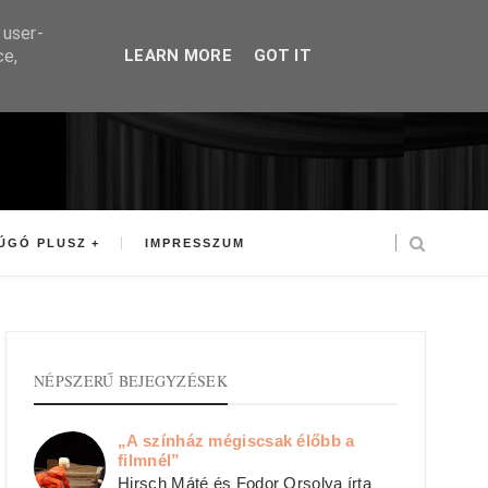
 user-
ce,
LEARN MORE
GOT IT
ÚGÓ PLUSZ
IMPRESSZUM
NÉPSZERŰ BEJEGYZÉSEK
„A színház mégiscsak élőbb a
filmnél”
Hirsch Máté és Fodor Orsolya írta