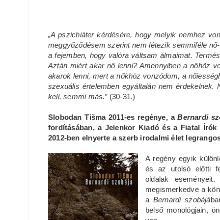
„A pszichiáter kérdésére, hogy melyik nemhez vo
meggyőződésem szerint nem létezik semmiféle nő-
a fejemben, hogy valóra váltsam álmaimat. Termész
Aztán miért akar nő lenni? Amennyiben a nőhöz von
akarok lenni, mert a nőkhöz vonzódom, a nőiességhe
szexuális értelemben egyáltalán nem érdekelnek.
kell, semmi más.”
(30-31.)
Slobodan Tišma 2011-es regénye, a
Bernardi sz
fordításában, a Jelenkor Kiadó és a Fiatal Í
2012-ben elnyerte a szerb irodalmi élet legrango
A regény egyik különl
és az utolsó előtti 
oldalak eseményeit.
megismerkedve a könyv
a
Bernardi szobájá
ba
belső monológjain, ön