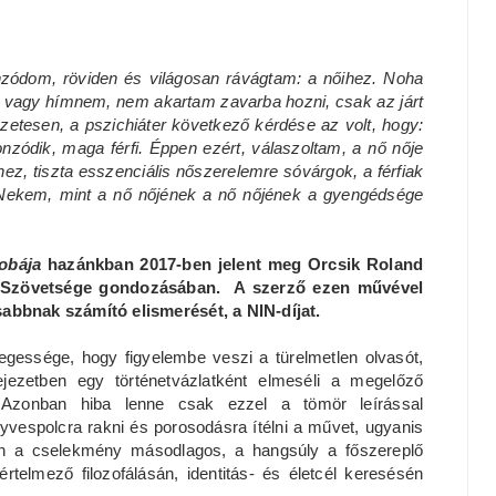
nzódom, röviden és világosan rávágtam: a nőihez. Noha
 vagy hímnem, nem akartam zavarba hozni, csak az járt
etesen, a pszichiáter következő kérdése az volt, hogy:
zódik, maga férfi. Éppen ezért, válaszoltam, a nő nője
z, tiszta esszenciális nőszerelemre sóvárgok, a férfiak
 Nekem, mint a nő nőjének a nő nőjének a gyengédsége
obája
hazánkban 2017-ben jelent meg Orcsik Roland
rók Szövetsége gondozásában. A szerző ezen művével
sabbnak számító elismerését, a NIN-díjat.
egessége, hogy figyelembe veszi a türelmetlen olvasót,
fejezetben egy történetvázlatként elmeséli a megelőző
 Azonban hiba lenne csak ezzel a tömör leírással
espolcra rakni és porosodásra ítélni a művet, ugyanis
n a cselekmény másodlagos, a hangsúly a főszereplő
értelmező filozofálásán, identitás- és életcél keresésén