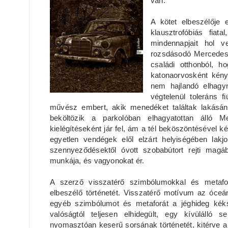
van.
A kötet elbeszélője 
klausztrofóbiás fiat
mindennapjait hol v
rozsdásodó Mercedes 
családi otthonból, h
katonaorvosként kény
nem hajlandó elhagyn
végtelenül toleráns 
művész embert, akik menedéket találtak lakásán. 
beköltözik a parkolóban elhagyatottan álló 
kielégítéseként jár fel, ám a tél beköszöntésével k
egyetlen vendégek elől elzárt helyiségében lakj
szennyeződésektől óvott szobabútort rejti magáb
munkája, és vagyonokat ér.
A szerző visszatérő szimbólumokkal és metafor
elbeszélő történetét. Visszatérő motívum az óceán
egyéb szimbólumot és metaforát a jéghideg ké
valóságtól teljesen elhidegült, egy kívülálló
nyomasztóan keserű sorsának történetét, kitérve a 