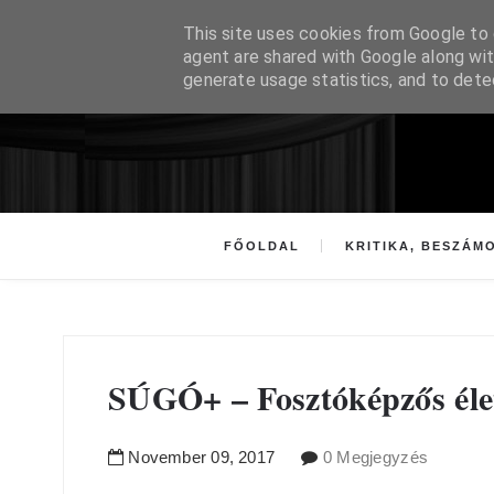
This site uses cookies from Google to d
agent are shared with Google along wit
generate usage statistics, and to det
FŐOLDAL
KRITIKA, BESZÁM
SÚGÓ+ – Fosztóképzős éle
November
09
,
2017
0 Megjegyzés