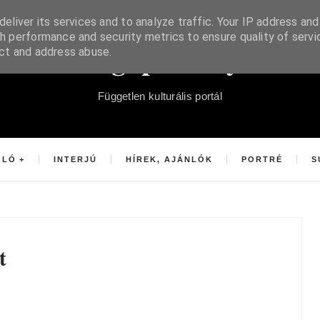
eliver its services and to analyze traffic. Your IP address and
h performance and security metrics to ensure quality of servi
Súgópéldány
ect and address abuse.
Független kulturális portál
OLÓ
INTERJÚ
HÍREK, AJÁNLÓK
PORTRÉ
S
t