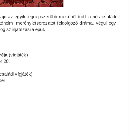
ajd az egyik legnépszerűbb meséből írott zenés családi
örténelmi merényletsorozatot feldolgozó dráma, végül egy
ög színjátszásra épül.
réja
(vígjáték)
r 28.
családi vígjáték)
ber