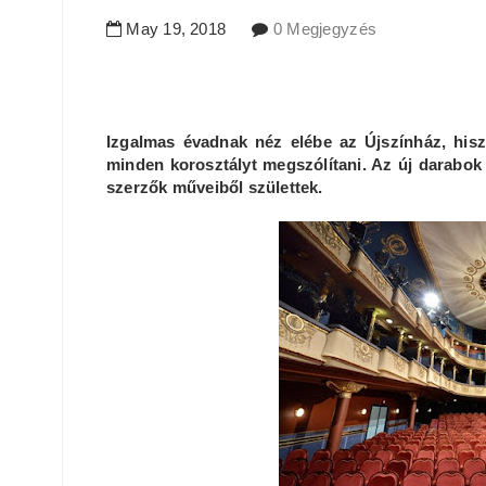
May
19
,
2018
0 Megjegyzés
Izgalmas évadnak néz elébe az Újszínház, hisz
minden korosztályt megszólítani. Az új darabok
szerzők műveiből születtek.