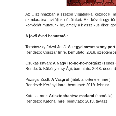
Az Újszínházban a szezon vígjátékkal kezdődik, m
színdarabra invitáljuk nézőinket. Ezt követi egy t
komédiát mutatunk be, amely a klasszikus ókori gör
A jövő évad bemutatói:
Tersánszky Józsi Jenő:
A kegyelmesasszony port
Rendező: Csiszár Imre, bemutató: 2018. szeptembe
Csukás István:
A Nagy Ho-ho-ho-horgász
(zenés 
Rendező: Kökényessy Ági, bemutató: 2018. decem
Pozsgai Zsolt:
A Vasgróf
(játék a történelemmel)
Rendező: Kerényi Imre, bemutató: 2019. február
Katona Imre:
Arisztophanész madarai
(komédia)
Rendező: Katona Imre, bemutató: 2019. tavasz