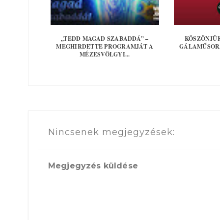
„TEDD MAGAD SZABADDÁ” –
KÖSZÖNJÜK
MEGHIRDETTE PROGRAMJÁT A
GÁLAMŰSORA
MÉZESVÖLGYI...
Nincsenek megjegyzések:
Megjegyzés küldése