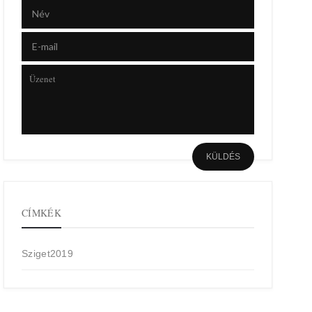
CÍMKÉK
Sziget2019