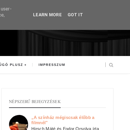
 user-
ce,
LEARN MORE
GOT IT
ÚGÓ PLUSZ
IMPRESSZUM
NÉPSZERŰ BEJEGYZÉSEK
„A színház mégiscsak élőbb a
filmnél”
Hirsch Máté és Fodor Orsolya írta