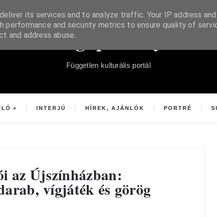
eliver its services and to analyze traffic. Your IP address and
h performance and security metrics to ensure quality of servi
Súgópéldány
ect and address abuse.
Független kulturális portál
OLÓ
INTERJÚ
HÍREK, AJÁNLÓK
PORTRÉ
S
i az Újszínházban:
 darab, vígjáték és görög