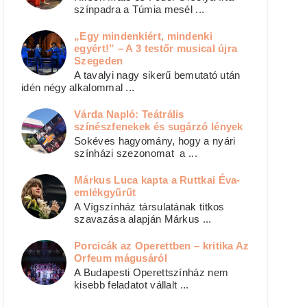
színpadra a Túmia mesél ...
„Egy mindenkiért, mindenki
egyért!” – A 3 testőr musical újra
Szegeden
A tavalyi nagy sikerű bemutató után
idén négy alkalommal ...
Várda Napló: Teátrális
színészfenekek és sugárzó lények
Sokéves hagyomány, hogy a nyári
színházi szezonomat a ...
Márkus Luca kapta a Ruttkai Éva-
emlékgyűrűt
A Vígszínház társulatának titkos
szavazása alapján Márkus ...
Porcicák az Operettben – kritika Az
Orfeum mágusáról
A Budapesti Operettszínház nem
kisebb feladatot vállalt ...