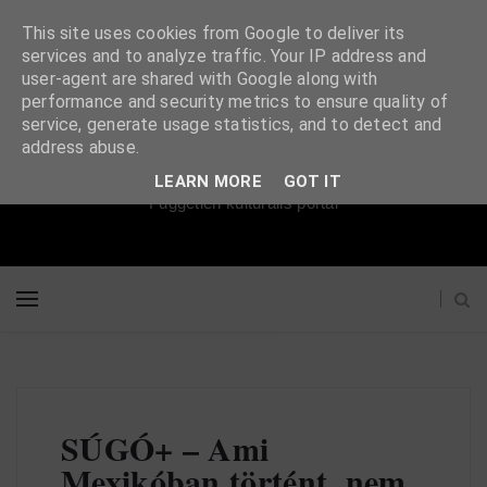
This site uses cookies from Google to deliver its
services and to analyze traffic. Your IP address and
user-agent are shared with Google along with
performance and security metrics to ensure quality of
service, generate usage statistics, and to detect and
Súgópéldány
address abuse.
LEARN MORE
GOT IT
Független kulturális portál
SÚGÓ+ – Ami
Mexikóban történt, nem