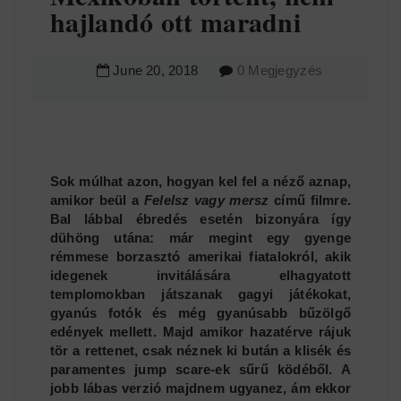
hajlandó ott maradni
June
20
,
2018
0 Megjegyzés
Sok múlhat azon, hogyan kel fel a néző aznap,
amikor beül a
Felelsz vagy mersz
című filmre.
Bal lábbal ébredés esetén bizonyára így
dühöng utána: már megint egy gyenge
rémmese borzasztó amerikai fiatalokról, akik
idegenek invitálására elhagyatott
templomokban játszanak gagyi játékokat,
gyanús fotók és még gyanúsabb bűzölgő
edények mellett. Majd amikor hazatérve rájuk
tör a rettenet, csak néznek ki bután a klisék és
paramentes jump scare-ek sűrű ködéből. A
jobb lábas verzió majdnem ugyanez, ám ekkor