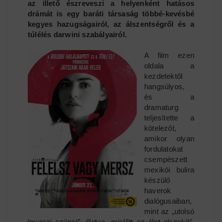
az illető észreveszi a helyenként hatásos
drámát is egy baráti társaság többé-kevésbé
kegyes hazugságairól, az álszentségről és a
túlélés darwini szabályairól.
A film ezen
oldala a
kezdetektől
hangsúlyos,
és a
dramaturg
teljesítette a
kötelezőt,
amikor olyan
fordulatokat
csempészett
mexikói bulira
készülő
haverok
dialógusaiban,
mint az „utolsó
tavaszi szünet”, illetve „mielőtt az élet elszakít”.