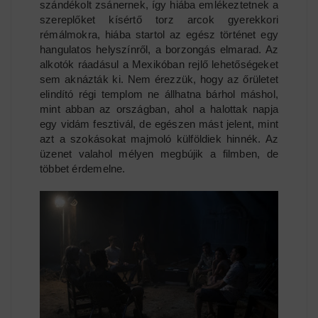
szándékolt zsánernek, így hiába emlékeztetnek a
szereplőket kísértő torz arcok gyerekkori
rémálmokra, hiába startol az egész történet egy
hangulatos helyszínről, a borzongás elmarad. Az
alkotók ráadásul a Mexikóban rejlő lehetőségeket
sem aknázták ki. Nem érezzük, hogy az őrületet
elindító régi templom ne állhatna bárhol máshol,
mint abban az országban, ahol a halottak napja
egy vidám fesztivál, de egészen mást jelent, mint
azt a szokásokat majmoló külföldiek hinnék. Az
üzenet valahol mélyen megbújik a filmben, de
többet érdemelne.