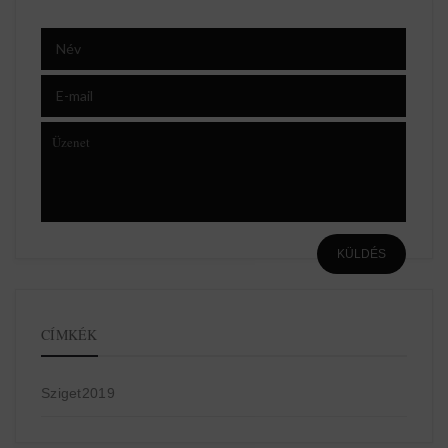
CÍMKÉK
Sziget2019