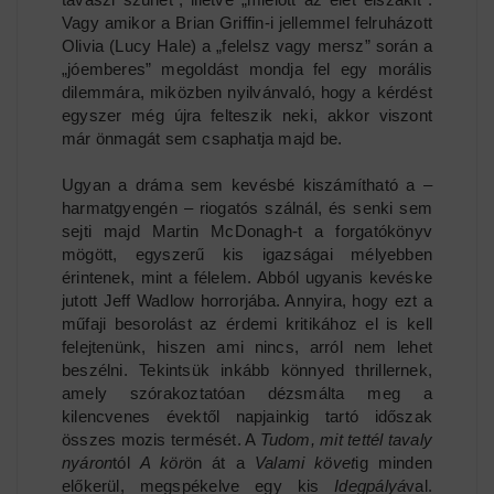
Vagy amikor a Brian Griffin-i jellemmel felruházott
Olivia (Lucy Hale) a „felelsz vagy mersz” során a
„jóemberes” megoldást mondja fel egy morális
dilemmára, miközben nyilvánvaló, hogy a kérdést
egyszer még újra felteszik neki, akkor viszont
már önmagát sem csaphatja majd be.
Ugyan a dráma sem kevésbé kiszámítható a –
harmatgyengén – riogatós szálnál, és senki sem
sejti majd Martin McDonagh-t a forgatókönyv
mögött, egyszerű kis igazságai mélyebben
érintenek, mint a félelem. Abból ugyanis kevéske
jutott Jeff Wadlow horrorjába. Annyira, hogy ezt a
műfaji besorolást az érdemi kritikához el is kell
felejtenünk, hiszen ami nincs, arról nem lehet
beszélni. Tekintsük inkább könnyed thrillernek,
amely szórakoztatóan dézsmálta meg a
kilencvenes évektől napjainkig tartó időszak
összes mozis termését. A
Tudom, mit tettél tavaly
nyáron
tól
A kör
ön át a
Valami követ
ig minden
előkerül, megspékelve egy kis
Idegpályá
val.