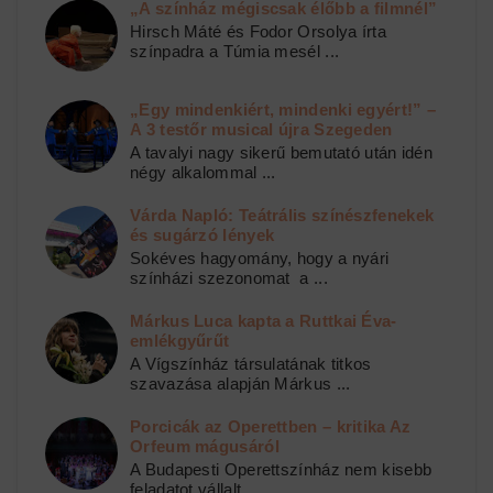
„A színház mégiscsak élőbb a filmnél”
Hirsch Máté és Fodor Orsolya írta
színpadra a Túmia mesél ...
„Egy mindenkiért, mindenki egyért!” –
A 3 testőr musical újra Szegeden
A tavalyi nagy sikerű bemutató után idén
négy alkalommal ...
Várda Napló: Teátrális színészfenekek
és sugárzó lények
Sokéves hagyomány, hogy a nyári
színházi szezonomat a ...
Márkus Luca kapta a Ruttkai Éva-
emlékgyűrűt
A Vígszínház társulatának titkos
szavazása alapján Márkus ...
Porcicák az Operettben – kritika Az
Orfeum mágusáról
A Budapesti Operettszínház nem kisebb
feladatot vállalt ...