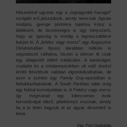
Hőseinkkel ugyanis egy a „legnagyobb hazugot”
szolgáló erő játszadozik, amely nemcsak Jigsaw
módjára, gyenge pontokra tapintva kínoz a
túlélésért, de őszinteségre is úgy kényszerít,
hogy az igazság is mindig a legrosszabbkor
bukjon ki. A „felelsz vagy mersz” egy
Augusztus
Oklahomában
típusú darabban nélküle is
végzetessé válhatna, hiszen a démon itt csak
egy átlagostól eltérő katalizátor. A barátságot,
családot és a mindannyiunkban ott rejlő önzést
érintő felvetések valóban elgondolkodtatóak, de
ezen a szinten egy
Family Guy
-epizódban is
felbukkanhatnának. A S
outh Park
ban talán még
egy fokkal komolyabban is. A
Felelsz vagy mersz
így megmarad egy kilencvenes évek
horrordivatját idéző, pillekönnyű mozinak, amely
ha a jó felén hagytuk el az ágyat, élvezhető is
lehet.
Írta: Frei Gabriella