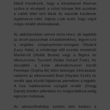
Ebből következik, hogy a kiindulópont finoman
szólva is elcsépelt, a sztori közepe felé azonban
a valódi téttel bíró titkok és traumák kezdenek
izgalmassá válni. Sajnos csak azért, hogy végül
mégis inkább elsikkadjanak.
Az alakításokban semmi extra nincs, de legalább
az arcok passzolnak a karakterekhez, legyen szó
a negédes szegényember-simogató Oliviáról
(Lucy Hale), a sérültsége elől szexbe menekülő
Markie-ról (Violett Beane) vagy a flegma és
ellenszenves Tysonról (Nolan Gerard Funk). Az
összjáték a korai alkoholizmussal küzdő
Penelope (Sophia Ali) tetőn tántorgós kihívásánál,
valamint az elkeseredett Brad (Hayden Szeto) és
rendőr apja közötti fájdalmas jelenetben a legjobb.
A fura haláleseteket vizsgáló rendőr (Gregg
Daniel) értetlen pillantásai és megszólalásai pedig
egészen mókásak.
Az atmoszférahiány szintén nem kedvez a