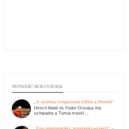
NÉPSZERŰ BEJEGYZÉSEK
„A színház mégiscsak élőbb a filmnél”
Hirsch Máté és Fodor Orsolya írta
színpadra a Túmia mesél ...
„Egy mindenkiért, mindenki egyért!” –