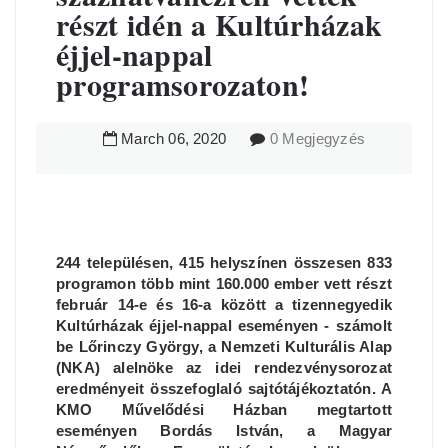
részt idén a Kultúrházak
éjjel-nappal
programsorozaton!
March
06
,
2020
0 Megjegyzés
244 településen, 415 helyszínen összesen 833
programon több mint 160.000 ember vett részt
február 14-e és 16-a között a tizennegyedik
Kultúrházak éjjel-nappal eseményen - számolt
be Lőrinczy György, a Nemzeti Kulturális Alap
(NKA) alelnöke az idei rendezvénysorozat
eredményeit összefoglaló sajtótájékoztatón. A
KMO Művelődési Házban megtartott
eseményen Bordás István, a Magyar