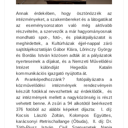
Annak érdekében, hogy ösztönözzék az
intézményeket, a szakembereket és a látogatókat
az eseménysorozaton való még aktívabb
részvételre, a szervezők a már hagyományosnak
mondható spot-, fotó-, és plakátpályázatot is
meghirdettek, a Kultúrházak éjjel-nappal záró
sajtótájékoztatóján Gábor Klára, Lőrinczy György
és Bordás István közösen adták át a pályázatok
nyerteseinek a díjakat, és a Nemzeti Művelődési
Intézet különdíját Hegedűs Katalin
kommunikációs igazgató nyújtotta át.
A #vanképedhozzánk? fotópályázatra a
közművelődési intézmények rendezvényein
készült fotókkal nevezhettek az érdeklődők, és
az intézmények mellett a nagyközönség is részt
vehetett benne. A zsűri a 94 alkotótól beérkezett
376 fotóból az alábbi képeket díjazta: I. díj:
Kocsis László Zoltán, Kolompos Együttes,
karácsonyi #tetrischallange (Óbuda), II. díj: Dr.
Tóth-Piusz István, Civil Szervezetek Napja