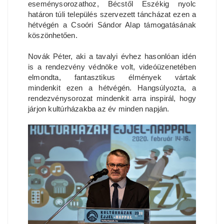
eseménysorozathoz, Bécstől Eszékig nyolc
határon túli település szervezett táncházat ezen a
hétvégén a Csoóri Sándor Alap támogatásának
köszönhetően.
Novák Péter, aki a tavalyi évhez hasonlóan idén
is a rendezvény védnöke volt, videóüzenetében
elmondta, fantasztikus élmények vártak
mindenkit ezen a hétvégén. Hangsúlyozta, a
rendezvénysorozat mindenkit arra inspirál, hogy
járjon kultúrházakba az év minden napján.