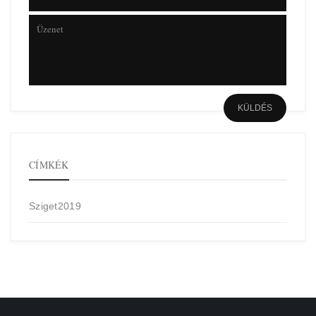
CÍMKÉK
Sziget2019