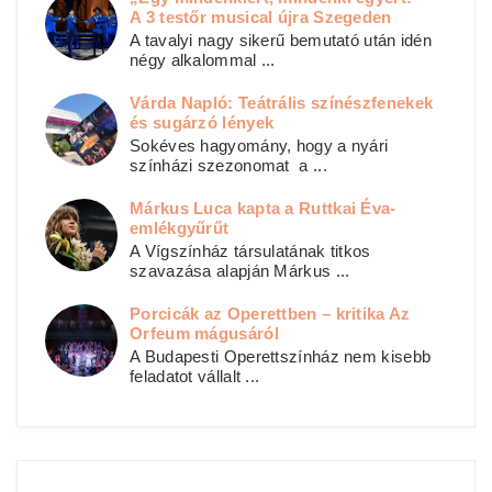
A 3 testőr musical újra Szegeden
A tavalyi nagy sikerű bemutató után idén
négy alkalommal ...
Várda Napló: Teátrális színészfenekek
és sugárzó lények
Sokéves hagyomány, hogy a nyári
színházi szezonomat a ...
Márkus Luca kapta a Ruttkai Éva-
emlékgyűrűt
A Vígszínház társulatának titkos
szavazása alapján Márkus ...
Porcicák az Operettben – kritika Az
Orfeum mágusáról
A Budapesti Operettszínház nem kisebb
feladatot vállalt ...