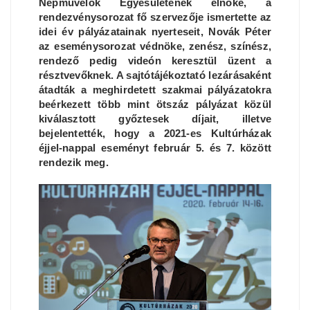
Népművelők Egyesületének elnöke, a
rendezvénysorozat fő szervezője ismertette az
idei év pályázatainak nyerteseit, Novák Péter
az eseménysorozat védnöke, zenész, színész,
rendező pedig videón keresztül üzent a
résztvevőknek. A sajtótájékoztató lezárásaként
átadták a meghirdetett szakmai pályázatokra
beérkezett több mint ötszáz pályázat közül
kiválasztott győztesek díjait, illetve
bejelentették, hogy a 2021-es Kultúrházak
éjjel-nappal eseményt február 5. és 7. között
rendezik meg.