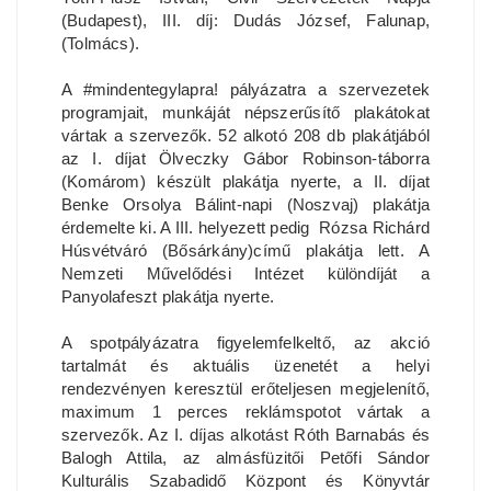
(Budapest), III. díj: Dudás József, Falunap,
(Tolmács).
A #mindentegylapra! pályázatra a szervezetek
programjait, munkáját népszerűsítő plakátokat
vártak a szervezők. 52 alkotó 208 db plakátjából
az I. díjat Ölveczky Gábor Robinson-táborra
(Komárom) készült plakátja nyerte, a II. díjat
Benke Orsolya Bálint-napi (Noszvaj) plakátja
érdemelte ki. A III. helyezett pedig Rózsa Richárd
Húsvétváró (Bősárkány)című plakátja lett. A
Nemzeti Művelődési Intézet különdíját a
Panyolafeszt plakátja nyerte.
A spotpályázatra figyelemfelkeltő, az akció
tartalmát és aktuális üzenetét a helyi
rendezvényen keresztül erőteljesen megjelenítő,
maximum 1 perces reklámspotot vártak a
szervezők. Az I. díjas alkotást Róth Barnabás és
Balogh Attila, az almásfüzitői Petőfi Sándor
Kulturális Szabadidő Központ és Könyvtár