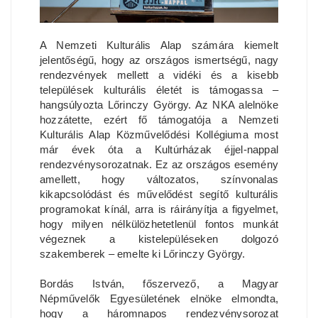
A Nemzeti Kulturális Alap számára kiemelt
jelentőségű, hogy az országos ismertségű, nagy
rendezvények mellett a vidéki és a kisebb
települések kulturális életét is támogassa –
hangsúlyozta Lőrinczy György. Az NKA alelnöke
hozzátette, ezért fő támogatója a Nemzeti
Kulturális Alap Közművelődési Kollégiuma most
már évek óta a Kultúrházak éjjel-nappal
rendezvénysorozatnak. Ez az országos esemény
amellett, hogy változatos, színvonalas
kikapcsolódást és művelődést segítő kulturális
programokat kínál, arra is ráirányítja a figyelmet,
hogy milyen nélkülözhetetlenül fontos munkát
végeznek a kistelepüléseken dolgozó
szakemberek – emelte ki Lőrinczy György.
Bordás István, főszervező, a Magyar
Népművelők Egyesületének elnöke elmondta,
hogy a háromnapos rendezvénysorozat