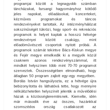
programjai között a legnagyobb számban
táncházakat, farsangi hagyományhoz kötődő
jeles napokat, előadásokat, koncerteket,
kézműves programokat és táncos
rendezvényeket tartottak. Az intézményhálózat
sokszínűségét tükrözi, hogy sport- és rekreációs
programok is helyet kaptak a hosszú hétvége
rendezvényei között csakúgy, mint
előadóművészeti csoportok nyitott próbái. A
programok számát tekintve Bács-Kiskun megye
és Fejér megye emelkedik ki a megyék közül
csaknem azonos rendezvényszámmal, itt
mindkét helyszínen több mint 70-70 programot
szerveztek. Összességében elmondható, hogy
átlagban 50 program zajlott egy-egy megyében.
Bordás István hangsúlyozta, ez a hétvége újra
bebizonyította és láthatóvá tette, hogy mennyire
nélkülözhetetlen helyszínét jelentik a művelődési
házak a közösségteremtésnek. Kiemelte, idén
már második éve az összes, hazánkkal
szomszédos ország csatlakozott az