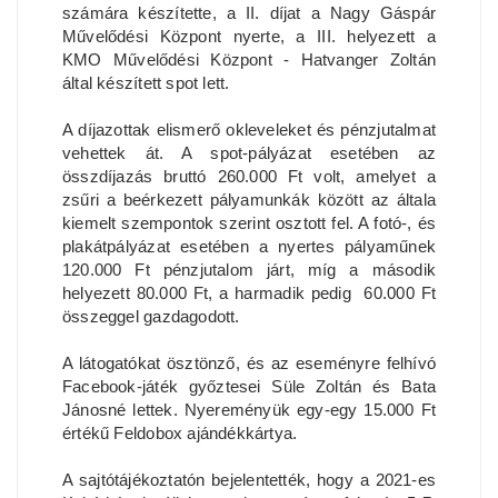
számára készítette, a II. díjat a Nagy Gáspár
Művelődési Központ nyerte, a III. helyezett a
KMO Művelődési Központ - Hatvanger Zoltán
által készített spot lett.
A díjazottak elismerő okleveleket és pénzjutalmat
vehettek át. A spot-pályázat esetében az
összdíjazás bruttó 260.000 Ft volt, amelyet a
zsűri a beérkezett pályamunkák között az általa
kiemelt szempontok szerint osztott fel. A fotó-, és
plakátpályázat esetében a nyertes pályaműnek
120.000 Ft pénzjutalom járt, míg a második
helyezett 80.000 Ft, a harmadik pedig 60.000 Ft
összeggel gazdagodott.
A látogatókat ösztönző, és az eseményre felhívó
Facebook-játék győztesei Süle Zoltán és Bata
Jánosné lettek. Nyereményük egy-egy 15.000 Ft
értékű Feldobox ajándékkártya.
A sajtótájékoztatón bejelentették, hogy a 2021-es