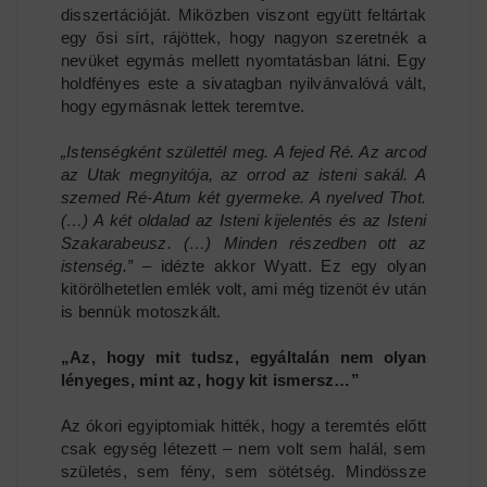
disszertációját. Miközben viszont együtt feltártak
egy ősi sírt, rájöttek, hogy nagyon szeretnék a
nevüket egymás mellett nyomtatásban látni. Egy
holdfényes este a sivatagban nyilvánvalóvá vált,
hogy egymásnak lettek teremtve.
„Istenségként születtél meg. A fejed Ré. Az arcod
az Utak megnyitója, az orrod az isteni sakál. A
szemed Ré-Atum két gyermeke. A nyelved Thot.
(…) A két oldalad az Isteni kijelentés és az Isteni
Szakarabeusz. (…) Minden részedben ott az
istenség.”
– idézte akkor Wyatt. Ez egy olyan
kitörölhetetlen emlék volt, ami még tizenöt év után
is bennük motoszkált.
„Az, hogy mit tudsz, egyáltalán nem olyan
lényeges, mint az, hogy kit ismersz…”
Az ókori egyiptomiak hitték, hogy a teremtés előtt
csak egység létezett – nem volt sem halál, sem
születés, sem fény, sem sötétség. Mindössze