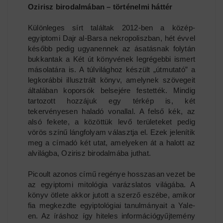
Ozirisz birodalmában – történelmi háttér
Különleges sírt találtak 2012-ben a közép-
egyiptomi Dajr al-Barsa nekropoliszban, hét évvel
később pedig ugyanennek az ásatásnak folytán
bukkantak a Két út könyvének legrégebbi ismert
másolatára is. A túlvilághoz készült „útmutató” a
legkorábbi illusztrált könyv, amelynek szövegeit
általában koporsók belsejére festették. Mindig
tartozott hozzájuk egy térkép is, két
tekervényesen haladó vonallal. A felső kék, az
alsó fekete, a közöttük levő területeket pedig
vörös színű lángfolyam választja el. Ezek jelenítik
meg a címadó két utat, amelyeken át a halott az
alvilágba, Ozirisz birodalmába juthat.
Picoult azonos című regénye hosszasan vezet be
az egyiptomi mitológia varázslatos világába. A
könyv ötlete akkor jutott a szerző eszébe, amikor
fia megkezdte egyiptológiai tanulmányait a Yale-
en. Az íráshoz így hiteles információgyűjtemény