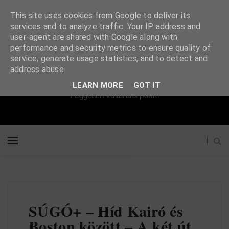
This site uses cookies from Google to deliver its
services and to analyze traffic. Your IP address and
user-agent are shared with Google along with
performance and security metrics to ensure quality of
service, generate usage statistics, and to detect and
Súgópéldány
address abuse.
LEARN MORE
GOT IT
Független kulturális portál
SÚGÓ+ – Híd Kairó és
Boston között – A két út