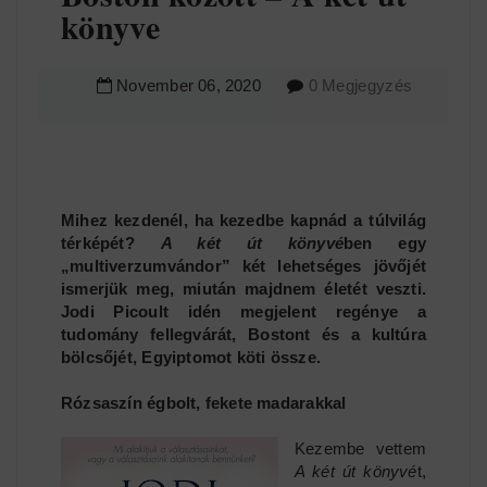
könyve
November
06
,
2020
0 Megjegyzés
Mihez kezdenél, ha kezedbe kapnád a túlvilág
térképét?
A két út könyvé
ben egy
„multiverzumvándor” két lehetséges jövőjét
ismerjük meg, miután majdnem életét veszti.
Jodi Picoult idén megjelent regénye a
tudomány fellegvárát, Bostont és a kultúra
bölcsőjét, Egyiptomot köti össze.
Rózsaszín égbolt, fekete madarakkal
Kezembe vettem
A két út könyvé
t,