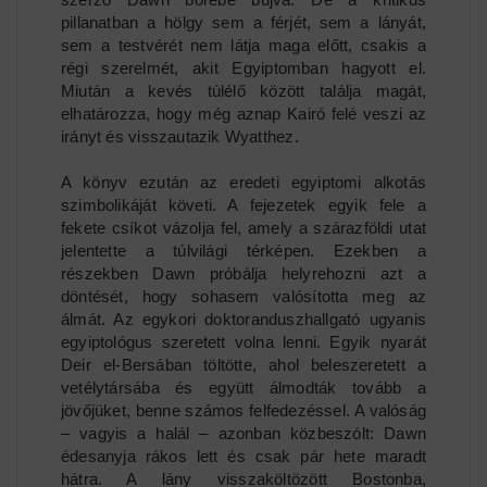
pillanatban a hölgy sem a férjét, sem a lányát,
sem a testvérét nem látja maga előtt, csakis a
régi szerelmét, akit Egyiptomban hagyott el.
Miután a kevés túlélő között találja magát,
elhatározza, hogy még aznap Kairó felé veszi az
irányt és visszautazik Wyatthez.
A könyv ezután az eredeti egyiptomi alkotás
szimbolikáját követi. A fejezetek egyik fele a
fekete csíkot vázolja fel, amely a szárazföldi utat
jelentette a túlvilági térképen. Ezekben a
részekben Dawn próbálja helyrehozni azt a
döntését, hogy sohasem valósította meg az
álmát. Az egykori doktoranduszhallgató ugyanis
egyiptológus szeretett volna lenni. Egyik nyarát
Deir el-Bersában töltötte, ahol beleszeretett a
vetélytársába és együtt álmodták tovább a
jövőjüket, benne számos felfedezéssel. A valóság
– vagyis a halál – azonban közbeszólt: Dawn
édesanyja rákos lett és csak pár hete maradt
hátra. A lány visszaköltözött Bostonba,