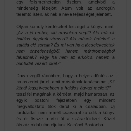
egy felismerhetetlen őselem, amelyből a
mindenség létrejött. Atum volt az androgün
teremtő isten, akinek a neve teljességet jelentett.
Olyan komoly kérdéseket feszeget a könyv, mint:
„
Az a jó ember, aki másokon segít? Aki mások
halálos ágyánál virraszt? Aki mások érdekeit a
sajátja elé sorolja? És mi van ha a jócselekedetek
nem önzetlenségből, hanem mártíromságból
fakadnak? Vagy ha nem az erkölcs, hanem a
bűntudat vezérli őket?”
Dawn végül rádöbben, hogy a helyes döntés az,
ha aszerint jár el, amit másoknak tanácsolna:
„Kit
látnál legszívesebben a halálos ágyad mellett?”
–
teszi fel magának a kérdést, majd hamarosan, az
egyik bostoni fejezetben egy mindent
megváltoztató titok derül ki a családban. Új
fordulattal, nem remélt csavarral záródik a könyv
és ér össze a vízi út a szárazföldivel. Közel
ötszáz oldal után eljutunk Kairóból Bostonba.