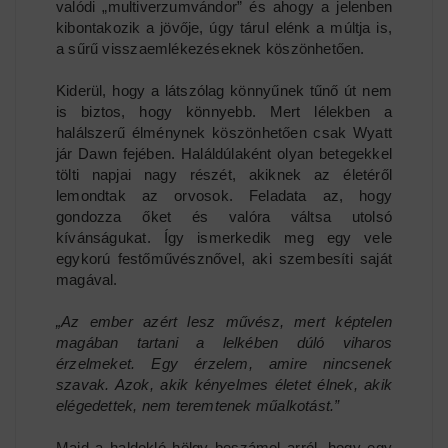
valódi „multiverzumvándor” és ahogy a jelenben
kibontakozik a jövője, úgy tárul elénk a múltja is,
a sűrű visszaemlékezéseknek köszönhetően.
Kiderül, hogy a látszólag könnyűnek tűnő út nem
is biztos, hogy könnyebb. Mert lélekben a
halálszerű élménynek köszönhetően csak Wyatt
jár Dawn fejében. Haláldúlaként olyan betegekkel
tölti napjai nagy részét, akiknek az életéről
lemondtak az orvosok. Feladata az, hogy
gondozza őket és valóra váltsa utolsó
kívánságukat. Így ismerkedik meg egy vele
egykorú festőművésznővel, aki szembesíti saját
magával.
„Az ember azért lesz művész, mert képtelen
magában tartani a lelkében dúló viharos
érzelmeket. Egy érzelem, amire nincsenek
szavak. Azok, akik kényelmes életet élnek, akik
elégedettek, nem teremtenek műalkotást.”
Majd a haldokló hölgy beszámol arról, hogy egy