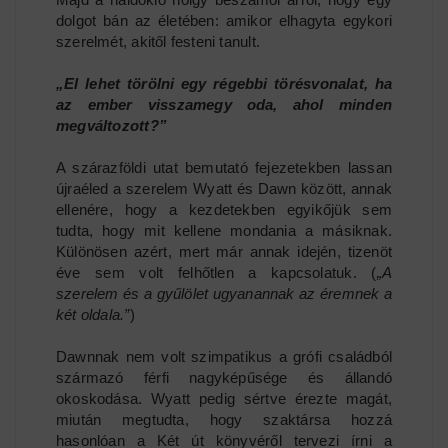
dolgot bán az életében: amikor elhagyta egykori
szerelmét, akitől festeni tanult.
„El lehet törölni egy régebbi törésvonalat, ha
az ember visszamegy oda, ahol minden
megváltozott?”
A szárazföldi utat bemutató fejezetekben lassan
újraéled a szerelem Wyatt és Dawn között, annak
ellenére, hogy a kezdetekben egyikőjük sem
tudta, hogy mit kellene mondania a másiknak.
Különösen azért, mert már annak idején, tizenöt
éve sem volt felhőtlen a kapcsolatuk. (
„A
szerelem és a gyűlölet ugyanannak az éremnek a
két oldala.”
)
Dawnnak nem volt szimpatikus a grófi családból
származó férfi nagyképűsége és állandó
okoskodása. Wyatt pedig sértve érezte magát,
miután megtudta, hogy szaktársa hozzá
hasonlóan a Két út könyvéről tervezi írni a