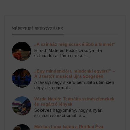
NÉPSZERŰ BEJEGYZÉSEK
„A színház mégiscsak élőbb a filmnél”
Hirsch Máté és Fodor Orsolya írta
színpadra a Túmia mesél ...
„Egy mindenkiért, mindenki egyért!” –
A 3 testőr musical újra Szegeden
A tavalyi nagy sikerű bemutató után idén
négy alkalommal ...
Várda Napló: Teátrális színészfenekek
és sugárzó lények
Sokéves hagyomány, hogy a nyári
színházi szezonomat a ...
Márkus Luca kapta a Ruttkai Éva-