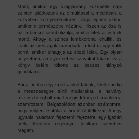
Most, amikor egy világjárvány közepette napi
szinten találkozunk az elmúlással a médiában, a
közvetlen környezetünkben, vagy éppen akkor,
amikor a természetre nézünk. Hiszen az ősz is
azt a búcsút szimbolizálja, amit a lélek a testnek
mond. Ahogy a színes lombkorona lehullik, és
csak az üres ágak maradnak, a test is úgy válik
porrá, amikor elhagyja az éltető lélek. Egy olyan
helyzetben, amelyre nehéz szavakat találni, ez a
könyv belém töltötte az összes hiányzó
gondolatot.
Bár a borítón egy sötét alakot látunk, felette pedig
a messzeségbe tűnő madarakat, a halvány
rózsaszín égbolt miatt mégis könnyed irodalomra
számítottam. Beigazolódott azonban számomra,
hogy milyen csalóka a borítóról ítélkezni. Ahogy
ugyanis haladtam fejezetről fejezetre, egy igazán
mély lélektani regénnyel találtam szemben
magam.