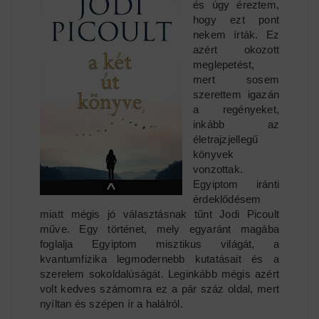
és úgy éreztem,
hogy ezt pont
nekem írták. Ez
azért okozott
meglepetést,
mert sosem
szerettem igazán
a regényeket,
inkább az
életrajzjellegű
könyvek
vonzottak.
Egyiptom iránti
érdeklődésem
miatt mégis jó választásnak tűnt Jodi Picoult
műve. Egy történet, mely egyaránt magába
foglalja Egyiptom misztikus világát, a
kvantumfizika legmodernebb kutatásait és a
szerelem sokoldalúságát. Leginkább mégis azért
volt kedves számomra ez a pár száz oldal, mert
nyíltan és szépen ír a halálról.