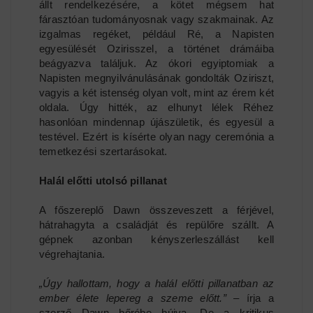
állt rendelkezésére, a kötet mégsem hat
fárasztóan tudományosnak vagy szakmainak. Az
izgalmas regéket, például Ré, a Napisten
egyesülését Ozirisszel, a történet drámáiba
beágyazva találjuk. Az ókori egyiptomiak a
Napisten megnyilvánulásának gondolták Oziriszt,
vagyis a két istenség olyan volt, mint az érem két
oldala. Úgy hitték, az elhunyt lélek Réhez
hasonlóan mindennap újászületik, és egyesül a
testével. Ezért is kísérte olyan nagy ceremónia a
temetkezési szertarásokat.
Halál előtti utolsó pillanat
A főszereplő Dawn összeveszett a férjével,
hátrahagyta a családját és repülőre szállt. A
gépnek azonban kényszerleszállást kell
végrehajtania.
„Úgy hallottam, hogy a halál előtti pillanatban az
ember élete lepereg a szeme előtt.”
– írja a
szerző Dawn bőrébe bújva. De a kritikus