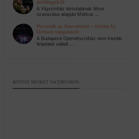
emlékgyűrűt
A Vígszínház társulatának titkos
szavazása alapján Márkus ...
Porcicák az Operettben – kritika Az
Orfeum mágusáról
A Budapesti Operettszínház nem kisebb
feladatot vállalt ...
KÖVESS MINKET FACEBOOKON