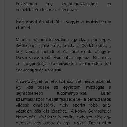
hozzáment egy kvantumfizikushoz és
haláldúlaként kezdett el dolgozni.
Kék vonal és vízi út – vagyis a multiverzum
elmélet
Minden második fejezetben egy olyan lehetséges
jövőképpel találkozunk, amely a rövidebb utat, a
kék vonalat meséli el. Az tárul elénk, ahogyan
Dawn visszarepül Bostonba férjéhez, Brianhez,
és megpróbálja összeilleszteni szilánkokra tört
házasságának darabjait.
A szerző gyakran él a fizikából vett hasonlatokkal,
így köti össze az egyiptomi mitológiát a
legmodernebb tudományokkal. Brian
számtalanszor mesélt feleségének a párhuzamos
világok elméletéről, mely szerint több, akár
végtelen idősík is létezhet. ( A könyv Schrödinger
bizonyítási kísérletét is említi, melyhez elég egy
macska, egy doboz és egy puska.) Dawn tehát