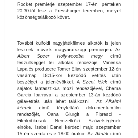
Rocket premierje szeptember 17-én, pénteken
20.30-tól lesz a Pressburger teremben, melyet
közönségtalálkozó követ.
További külföldi nagyjátékfilmes alkotók is jelen
lesznek műveik magyarországi premierjén. Az
Albert Speer Hollywoodba megy
című
feszültséggel teli alkotás rendezője, Vanessa
Lapa és producere Tomer Eliav szeptember 12-én
vasárnap 18:15-kor kezdődő vetítés után
beszélget a jelenlévőkkel. A
Szent lélek
című
sajátos fantasztikus mozi rendezőjével, Chema
Garcia Ibarrával a szeptember 13-án kezdődő
gálavetítés után lehet találkozni. Az
Alkalmi
kémek
című tényfeltáró dokumentumfilm
rendezőjét, Oana Giurgit a Fipresci -
Filmkritikusok Nemzetközi Szövetségének
elnöke, Isabel Danel kérdezi majd szeptember
15-én szerda este 18:00 órakor. Az
Almák
című