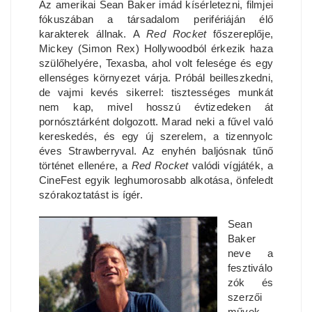
Az amerikai Sean Baker imád kísérletezni, filmjei
fókuszában a társadalom perifériáján élő
karakterek állnak. A
Red Rocket
főszereplője,
Mickey (Simon Rex) Hollywoodból érkezik haza
szülőhelyére, Texasba, ahol volt felesége és egy
ellenséges környezet várja. Próbál beilleszkedni,
de vajmi kevés sikerrel: tisztességes munkát
nem kap, mivel hosszú évtizedeken át
pornósztárként dolgozott. Marad neki a fűvel való
kereskedés, és egy új szerelem, a tizennyolc
éves Strawberryval. Az enyhén baljósnak tűnő
történet ellenére, a
Red Rocket
valódi vígjáték, a
CineFest egyik leghumorosabb alkotása, önfeledt
szórakoztatást is ígér.
Sean
Baker
neve a
fesztiválo
zók és
szerzői
művek