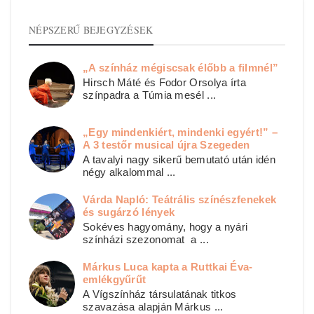
NÉPSZERŰ BEJEGYZÉSEK
„A színház mégiscsak élőbb a filmnél”
Hirsch Máté és Fodor Orsolya írta
színpadra a Túmia mesél ...
„Egy mindenkiért, mindenki egyért!” –
A 3 testőr musical újra Szegeden
A tavalyi nagy sikerű bemutató után idén
négy alkalommal ...
Várda Napló: Teátrális színészfenekek
és sugárzó lények
Sokéves hagyomány, hogy a nyári
színházi szezonomat a ...
Márkus Luca kapta a Ruttkai Éva-
emlékgyűrűt
A Vígszínház társulatának titkos
szavazása alapján Márkus ...