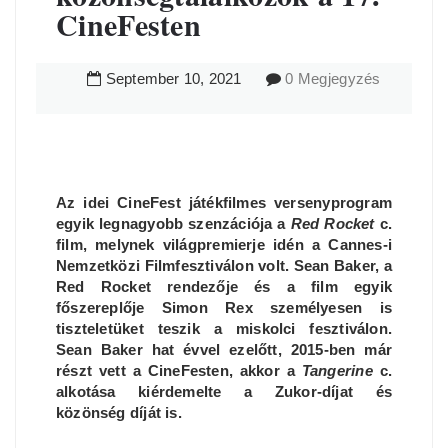
CineFesten
September
10
,
2021
0 Megjegyzés
Az idei CineFest játékfilmes versenyprogram
egyik legnagyobb szenzációja a
Red Rocket
c.
film, melynek világpremierje idén a Cannes-i
Nemzetközi Filmfesztiválon volt. Sean Baker, a
Red Rocket rendezője és a film egyik
főszereplője Simon Rex személyesen is
tiszteletüket teszik a miskolci fesztiválon.
Sean Baker hat évvel ezelőtt, 2015-ben már
részt vett a CineFesten, akkor a
Tangerine
c.
alkotása kiérdemelte a Zukor-díjat és
közönség díját is.