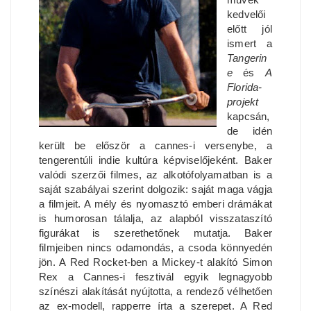
kedvelői
előtt jól
ismert a
Tangerin
e
és
A
Florida-
projekt
kapcsán,
de idén
került be először a cannes-i versenybe, a
tengerentúli indie kultúra képviselőjeként. Baker
valódi szerzői filmes, az alkotófolyamatban is a
saját szabályai szerint dolgozik: saját maga vágja
a filmjeit. A mély és nyomasztó emberi drámákat
is humorosan tálalja, az alapból visszataszító
figurákat is szerethetőnek mutatja. Baker
filmjeiben nincs odamondás, a csoda könnyedén
jön. A Red Rocket-ben a Mickey-t alakító Simon
Rex a Cannes-i fesztivál egyik legnagyobb
színészi alakítását nyújtotta, a rendező vélhetően
az ex-modell, rapperre írta a szerepet. A Red