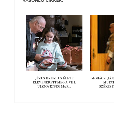
HASONLÓ CIKKEK:
JÉZUS KRISZTUS ÉLETE
MOHÁCSI JÁN
ELEVENEDETT MEG A VIII.
MUTAT
ÚJSZÖVETSÉG MAR...
SZÉKESF