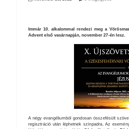
Immár 10. alkalommal rendezi meg a Vörösmar
Advent első vasárnapján, november 27-én lesz.
A négy evangéliumból gondosan összefésült szövegr
regisztráció után léphetnek színpadra. Az esemény