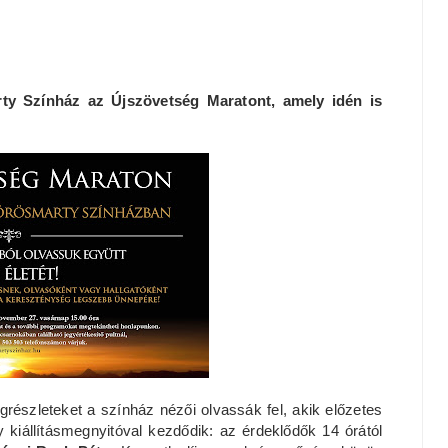
ty Színház az Újszövetség Maratont, amely idén is
észleteket a színház nézői olvassák fel, akik előzetes
 kiállításmegnyitóval kezdődik: az érdeklődők 14 órától