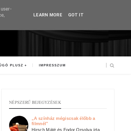
 user-
ce,
LEARN MORE
GOT IT
ÚGÓ PLUSZ
IMPRESSZUM
NÉPSZERŰ BEJEGYZÉSEK
„A színház mégiscsak élőbb a
filmnél”
Hirsch Máté és Fodor Orsolya írta