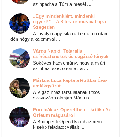
színpadra a Túmia mesél ...
„Egy mindenkiért, mindenki
egyért!” – A 3 testőr musical újra
Szegeden
A tavalyi nagy sikerű bemutató után
idén négy alkalommal ...
Várda Napló: Teátrális
színészfenekek és sugárzó lények
Sokéves hagyomány, hogy a nyári
színházi szezonomat a ...
Márkus Luca kapta a Ruttkai Éva-
emlékgyűrűt
A Vígszínház társulatának titkos
szavazása alapján Márkus ...
Porcicák az Operettben – kritika Az
Orfeum mágusáról
A Budapesti Operettszínház nem
kisebb feladatot vállalt ...