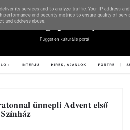
eliver its services and to analyze traffic. Your IP address and
h performance and security metrics to ensure quality of servi
Súgópéldány
ect and address abuse.
Független kulturális portál
OLÓ
INTERJÚ
HÍREK, AJÁNLÓK
PORTRÉ
S
atonnal ünnepli Advent első
 Színház