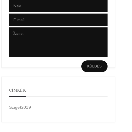
CÍMKÉK
Sziget2019