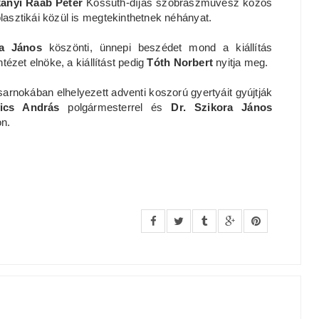
ányi Raab Péter
Kossuth-díjas szobrászművész közös
plasztikái közül is megtekinthetnek néhányat.
ra János
köszönti, ünnepi beszédet mond a kiállítás
tézet elnöke, a kiállítást pedig
Tóth Norbert
nyitja meg.
rnokában elhelyezett adventi koszorú gyertyáit gyújtják
vics András
polgármesterrel és
Dr. Szikora János
on.