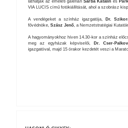
láthatják az emeleti galérián
Sárba Katalin
és
Párk
VIA LUCIS című fotókiállítását, ahol a szobrász kis
A vendégeket a színház igazgatója,
Dr. Sziko
fővédnöke,
Szász Jenő
, a Nemzetstratégiai Kutatóin
A hagyományokhoz híven 14.30-kor a színház előcsa
meg az egyházak képviselői,
Dr. Cser-Palko
igazgatóval, majd 15 órakor kezdetét veszi a Marat