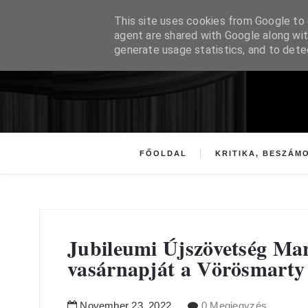
This site uses cookies from Google to d
agent are shared with Google along wit
generate usage statistics, and to det
FŐOLDAL
KRITIKA, BESZÁM
Jubileumi Újszövetség Mar
vasárnapját a Vörösmarty
November
23
,
2022
0 Megjegyzés