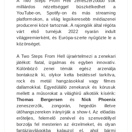
A Two Steps From Hell
zeneszerződuó sok
milliárdos nézettséggel büszkélkedhet a
YouTube-on, Spotify-on és más streaming
platformokon, a világ legsikeresebb médiazenei
producerei közé tartoznak. A rajongóik által régóta
várt első turnéjuk 2022 nyarán indult
világpremierként, és Európa-szerte nyűgözte le a
közönséget.
A Two Steps From Hell újraértelmezi a zenekari
játékot: fiatal, izgalmas és egyben innovatív.
Különböző zenei témák egész arzenálja
bontakozik ki, olykor kelta beütéssel tarkítva,
rock és metál hangzásokkal vagy filmes
dallamokkal. Egyedülálló zenekaruk és kórusuk
mellett a műsorokat a világhírű alkotóik kísérik:
Thomas Bergersen
és
Nick Phoenix
zeneszerzők, zongorán, hegedűn illetve
ütőhangszereken irányírják a show-t. Az előadás
erőteljes, felemelő zenével és szenvedéllyel
borzolja fel mesterien az érzelmeket, és olyan
fantáziavilágokba kalauzol el, ahol bármi