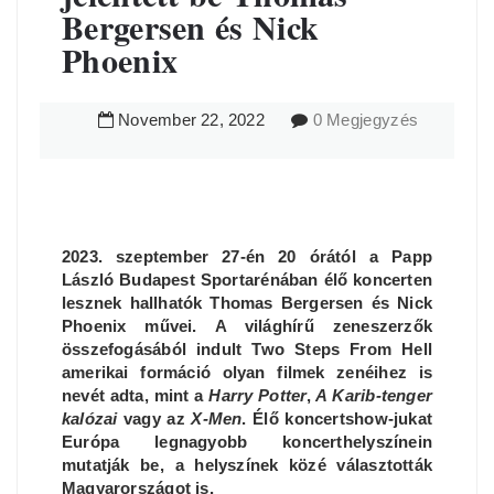
Bergersen és Nick
Phoenix
November
22
,
2022
0 Megjegyzés
2023. szeptember 27-én 20 órától a Papp
László Budapest Sportarénában élő koncerten
lesznek hallhatók Thomas Bergersen és Nick
Phoenix művei. A világhírű zeneszerzők
összefogásából indult Two Steps From Hell
amerikai formáció olyan filmek zenéihez is
nevét adta, mint a
Harry Potter
,
A Karib-tenger
kalózai
vagy az
X-Men
. Élő koncertshow-jukat
Európa legnagyobb koncerthelyszínein
mutatják be, a helyszínek közé választották
Magyarországot is.