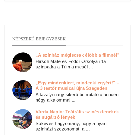
NÉPSZERŰ BEJEGYZÉSEK
„A színház mégiscsak élőbb a filmnél”
Hirsch Máté és Fodor Orsolya írta
színpadra a Túmia mesél ...
„Egy mindenkiért, mindenki egyért!” –
A 3 testőr musical újra Szegeden
A tavalyi nagy sikerű bemutató után idén
négy alkalommal ...
Várda Napló: Teátrális színészfenekek
és sugárzó lények
Sokéves hagyomány, hogy a nyári
színházi szezonomat a ...