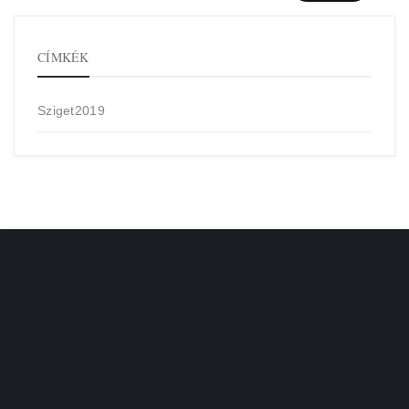
CÍMKÉK
Sziget2019