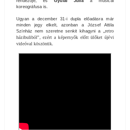
rendezője, és
Gyulai Júlia
a musical
koreográfusa is.
Ugyan a december 31-i dupla előadásra már
minden jegy elkelt, azonban a József Attila
Színház nem szeretne senkit kihagyni a
„retro
házibuliból
”, ezért a képernyők előtt ülőket újévi
videóval köszöntik.