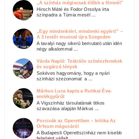
„A színház mégiscsak élőbb a filmnél”
Hirsch Máté és Fodor Orsolya írta
színpadra a Túmia mesél ...
„Egy mindenkiért, mindenki egyért!” –
A 3 testőr musical újra Szegeden
A tavalyi nagy sikerű bemutató után idén
négy alkalommal ...
Várda Napló: Teátrális színészfenekek
és sugárzó lények
Sokéves hagyomány, hogy a nyári
színházi szezonomat a ...
Márkus Luca kapta a Ruttkai Éva-
emlékgyűrűt
A Vígszínház társulatának titkos
szavazása alapján Márkus ...
Porcicák az Operettben – kritika Az
Orfeum mágusáról
A Budapesti Operettszínház nem kisebb
feladatot vállalt ...