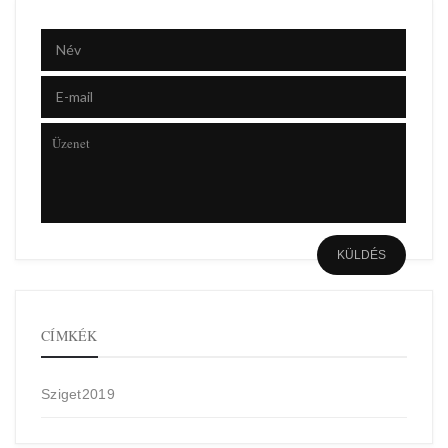
CÍMKÉK
Sziget2019