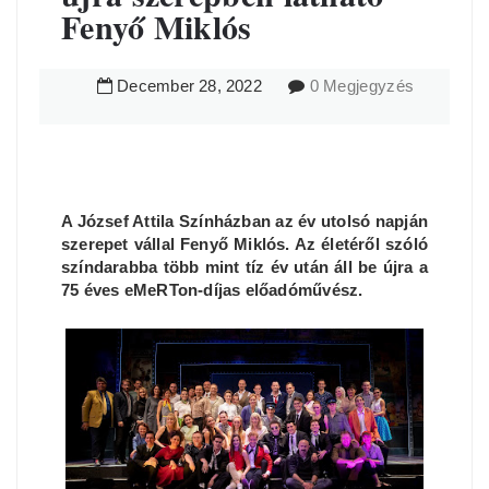
Fenyő Miklós
December
28
,
2022
0 Megjegyzés
A József Attila Színházban az év utolsó napján
szerepet vállal Fenyő Miklós. Az életéről szóló
színdarabba több mint tíz év után áll be újra a
75 éves eMeRTon-díjas előadóművész.