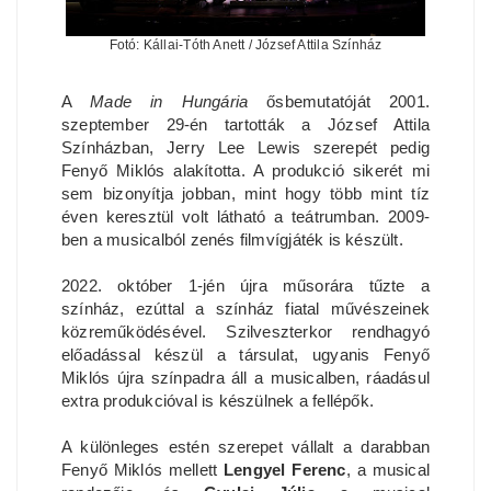
Fotó: Kállai-Tóth Anett / József Attila Színház
A
Made in Hungária
ősbemutatóját 2001.
szeptember 29-én tartották a József Attila
Színházban, Jerry Lee Lewis szerepét pedig
Fenyő Miklós alakította. A produkció sikerét mi
sem bizonyítja jobban, mint hogy több mint tíz
éven keresztül volt látható a teátrumban. 2009-
ben a musicalból zenés filmvígjáték is készült.
2022. október 1-jén újra műsorára tűzte a
színház, ezúttal a színház fiatal művészeinek
közreműködésével. Szilveszterkor rendhagyó
előadással készül a társulat, ugyanis Fenyő
Miklós újra színpadra áll a musicalben, ráadásul
extra produkcióval is készülnek a fellépők.
A különleges estén szerepet vállalt a darabban
Fenyő Miklós mellett
Lengyel Ferenc
, a musical