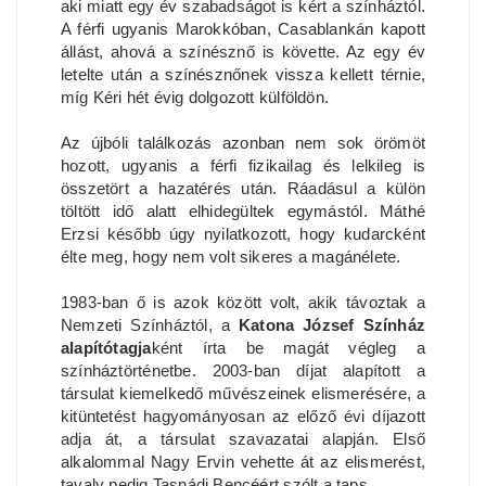
aki miatt egy év szabadságot is kért a színháztól.
A férfi ugyanis Marokkóban, Casablankán kapott
állást, ahová a színésznő is követte. Az egy év
letelte után a színésznőnek vissza kellett térnie,
míg Kéri hét évig dolgozott külföldön.
Az újbóli találkozás azonban nem sok örömöt
hozott, ugyanis a férfi fizikailag és lelkileg is
összetört a hazatérés után. Ráadásul a külön
töltött idő alatt elhidegültek egymástól. Máthé
Erzsi később úgy nyilatkozott, hogy kudarcként
élte meg, hogy nem volt sikeres a magánélete.
1983-ban ő is azok között volt, akik távoztak a
Nemzeti Színháztól, a
Katona József Színház
alapítótagja
ként írta be magát végleg a
színháztörténetbe. 2003-ban díjat alapított a
társulat kiemelkedő művészeinek elismerésére, a
kitüntetést hagyományosan az előző évi díjazott
adja át, a társulat szavazatai alapján. Első
alkalommal Nagy Ervin vehette át az elismerést,
tavaly pedig Tasnádi Bencéért szólt a taps.