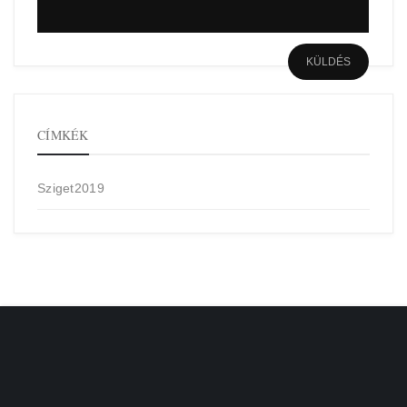
CÍMKÉK
Sziget2019