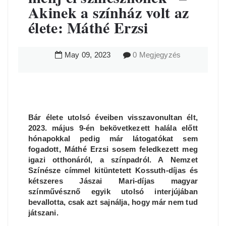
Akinek a színház volt az
élete: Máthé Erzsi
May
09
,
2023
0 Megjegyzés
Bár élete utolsó éveiben visszavonultan élt,
2023. május 9-én bekövetkezett halála előtt
hónapokkal pedig már látogatókat sem
fogadott, Máthé Erzsi sosem feledkezett meg
igazi otthonáról, a színpadról. A Nemzet
Színésze címmel kitüntetett Kossuth-díjas és
kétszeres Jászai Mari-díjas magyar
színművésznő egyik utolsó interjújában
bevallotta, csak azt sajnálja, hogy már nem tud
játszani.