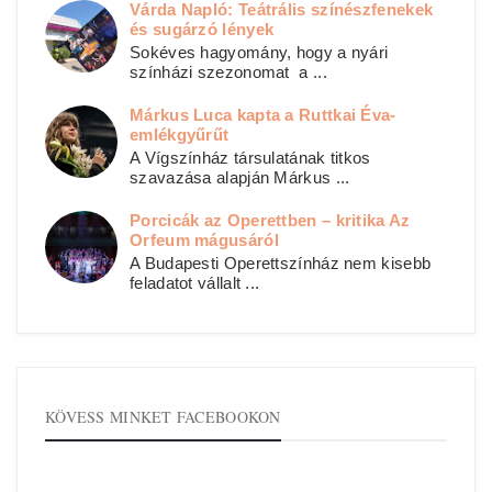
Várda Napló: Teátrális színészfenekek
és sugárzó lények
Sokéves hagyomány, hogy a nyári
színházi szezonomat a ...
Márkus Luca kapta a Ruttkai Éva-
emlékgyűrűt
A Vígszínház társulatának titkos
szavazása alapján Márkus ...
Porcicák az Operettben – kritika Az
Orfeum mágusáról
A Budapesti Operettszínház nem kisebb
feladatot vállalt ...
KÖVESS MINKET FACEBOOKON