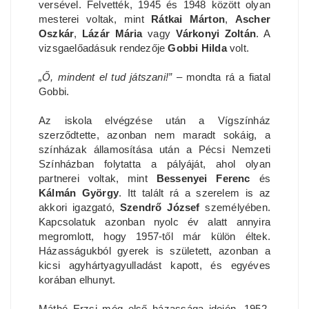
versével. Felvették, 1945 és 1948 között olyan
mesterei voltak, mint
Rátkai Márton
,
Ascher
Oszkár
,
Lázár Mária
vagy
Várkonyi Zoltán
. A
vizsgaelőadásuk rendezője
Gobbi Hilda
volt.
„Ő, mindent el tud játszani!”
– mondta rá a fiatal
Gobbi.
Az iskola elvégzése után a Vígszínház
szerződtette, azonban nem maradt sokáig, a
színházak államosítása után a Pécsi Nemzeti
Színházban folytatta a pályáját, ahol olyan
partnerei voltak, mint
Bessenyei Ferenc
és
Kálmán György
. Itt talált rá a szerelem is az
akkori igazgató,
Szendrő József
személyében.
Kapcsolatuk azonban nyolc év alatt annyira
megromlott, hogy 1957-től már külön éltek.
Házasságukból gyerek is született, azonban a
kicsi agyhártyagyulladást kapott, és egyéves
korában elhunyt.
Máthé Erzsi még első házassága idején, 1952-