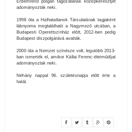
Érdemrend polgári tagozatának középkeresztjét
adományozták neki.
1998 óta a Halhatatlanok Társulatának tagjaként
lábnyoma megtalálható a Nagymező utcában, a
Budapesti Operettszínház előtt, 2012-ben pedig
Budapest díszpolgárává avatták.
2000 óta a Nemzet színésze volt, legutóbb 2013-
ban ismerték el, amikor Kállai Ferenc-életműdíjat
adományoztak neki.
Néhány nappal 96. születésnapja előtt érte a
halál.