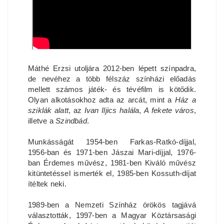
Máthé Erzsi utoljára 2012-ben lépett színpadra,
de nevéhez a több félszáz színházi előadás
mellett számos játék- és tévéfilm is kötődik.
Olyan alkotásokhoz adta az arcát, mint a
Ház a
sziklák alatt
, az
Ivan Iljics halála
,
A fekete város
,
illetve a
Szindbád
.
Munkásságát 1954-ben Farkas-Ratkó-díjjal,
1956-ban és 1971-ben Jászai Mari-díjjal, 1976-
ban Érdemes művész, 1981-ben Kiváló művész
kitüntetéssel ismerték el, 1985-ben Kossuth-díjat
ítéltek neki.
1989-ben a Nemzeti Színház örökös tagjává
választották, 1997-ben a Magyar Köztársasági