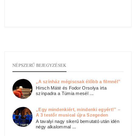
NÉPSZERŰ BEJEGYZÉSEK
„A színház mégiscsak élőbb a filmnél”
Hirsch Máté és Fodor Orsolya írta
színpadra a Túmia mesél ...
„Egy mindenkiért, mindenki egyért!” –
A 3 testőr musical újra Szegeden
A tavalyi nagy sikerű bemutató után idén
négy alkalommal ...