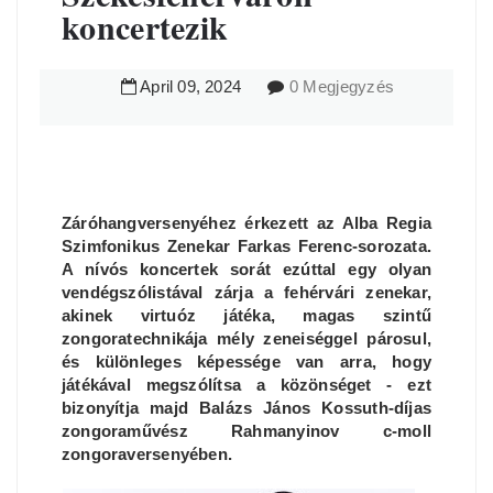
koncertezik
April
09
,
2024
0 Megjegyzés
Záróhangversenyéhez érkezett az Alba Regia
Szimfonikus Zenekar Farkas Ferenc-sorozata.
A nívós koncertek sorát ezúttal egy olyan
vendégszólistával zárja a fehérvári zenekar,
akinek virtuóz játéka, magas szintű
zongoratechnikája mély zeneiséggel párosul,
és különleges képessége van arra, hogy
játékával megszólítsa a közönséget - ezt
bizonyítja majd Balázs János Kossuth-díjas
zongoraművész Rahmanyinov c-moll
zongoraversenyében.