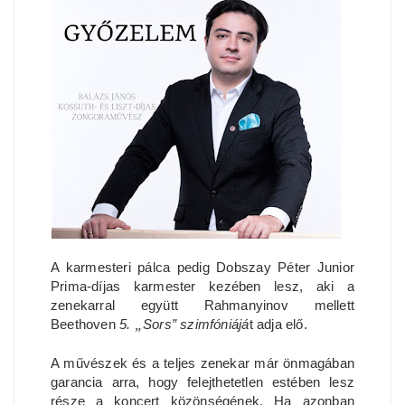
A karmesteri pálca pedig Dobszay Péter Junior
Prima-díjas karmester kezében lesz, aki a
zenekarral együtt Rahmanyinov mellett
Beethoven
5.
„
Sors” szimfóniájá
t adja elő.
A művészek és a teljes zenekar már önmagában
garancia arra, hogy felejthetetlen estében lesz
része a koncert közönségének. Ha azonban