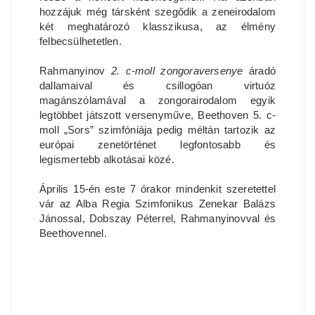
hozzájuk még társként szegődik a zeneirodalom
két meghatározó klasszikusa, az élmény
felbecsülhetetlen.
Rahmanyinov
2. c-moll zongoraversenye
áradó
dallamaival és csillogóan virtuóz
magánszólamával a zongorairodalom egyik
legtöbbet játszott versenyműve, Beethoven 5. c-
moll „Sors” szimfóniája pedig méltán tartozik az
európai zenetörténet legfontosabb és
legismertebb alkotásai közé.
Április 15-én este 7 órakor mindenkit szeretettel
vár az Alba Regia Szimfonikus Zenekar Balázs
Jánossal, Dobszay Péterrel, Rahmanyinovval és
Beethovennel.