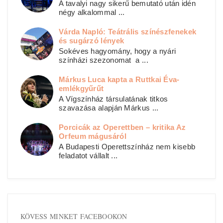
A tavalyi nagy sikerű bemutató után idén
négy alkalommal ...
Várda Napló: Teátrális színészfenekek
és sugárzó lények
Sokéves hagyomány, hogy a nyári
színházi szezonomat a ...
Márkus Luca kapta a Ruttkai Éva-
emlékgyűrűt
A Vígszínház társulatának titkos
szavazása alapján Márkus ...
Porcicák az Operettben – kritika Az
Orfeum mágusáról
A Budapesti Operettszínház nem kisebb
feladatot vállalt ...
KÖVESS MINKET FACEBOOKON