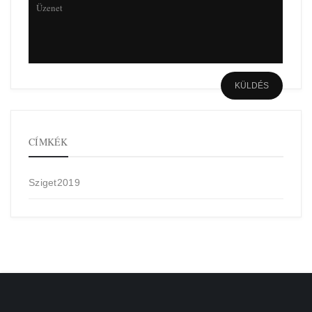
CÍMKÉK
Sziget2019