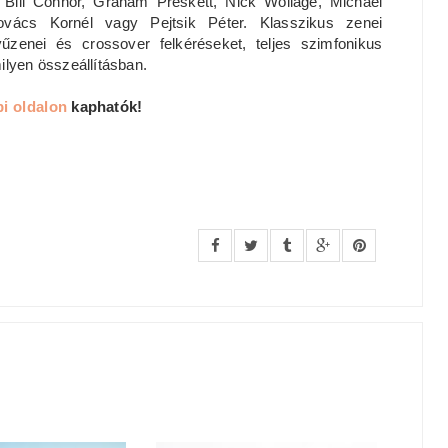
 Bill Connor, Graham Preskett, Nick Wollage, Michael
vács Kornél vagy Pejtsik Péter. Klasszikus zenei
yűzenei és crossover felkéréseket, teljes szimfonikus
ilyen összeállításban.
bi oldalon
kaphatók!