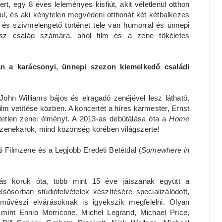
t, egy 8 éves leleményes kisfiút, akit véletlenül otthon
ul, és aki kénytelen megvédeni otthonát két kétbalkezes
 és szívmelengető történet tele van humorral és ünnepi
egész család számára, ahol film és a zene tökéletes
an a karácsonyi, ünnepi szezon kiemelkedő családi
ohn Williams bájos és elragadó zenéjével lesz látható,
ilm vetítése közben. A koncertet a híres karmester, Ernst
hetetlen zenei élményt. A 2013-as debütálása óta a
Home
zenekarok, mind közönség körében világszerte!
eti Filmzene és a Legjobb Eredeti Betétdal (
Somewhere in
lás koruk óta, több mint 15 éve játszanak együtt a
ősorban stúdiófelvételek készítésére specializálódott,
 művészi elvárásoknak is igyekszik megfelelni. Olyan
mint Ennio Morricone, Michel Legrand, Michael Price,