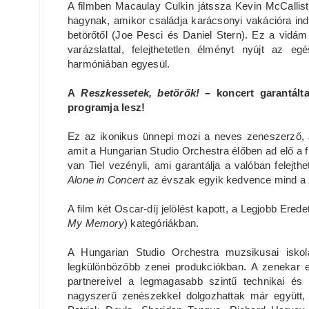
A filmben Macaulay Culkin játssza Kevin McCallister
hagynak, amikor családja karácsonyi vakációra ind
betörőtől (Joe Pesci és Daniel Stern). Ez a vidám
varázslattal, felejthetetlen élményt nyújt az 
harmóniában egyesül.
A
Reszkessetek, betörők!
– koncert garantált
programja lesz!
Ez az ikonikus ünnepi mozi a neves zeneszerző, J
amit a Hungarian Studio Orchestra élőben ad elő a f
van Tiel vezényli, ami garantálja a valóban felejt
Alone in Concert
az évszak egyik kedvence mind a 
A film két Oscar-díj jelölést kapott, a Legjobb Ered
My Memory
) kategóriákban.
A Hungarian Studio Orchestra muzsikusai isko
legkülönbözőbb zenei produkciókban. A zenekar els
partnereivel a legmagasabb szintű technikai és
nagyszerű zenészekkel dolgozhattak már együtt, 