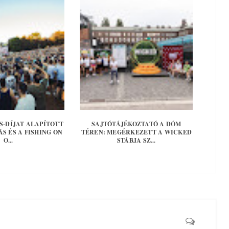
S-DÍJAT ALAPÍTOTT
SAJTÓTÁJÉKOZTATÓ A DÓM
S ÉS A FISHING ON
TÉREN: MEGÉRKEZETT A WICKED
O...
STÁBJA SZ...