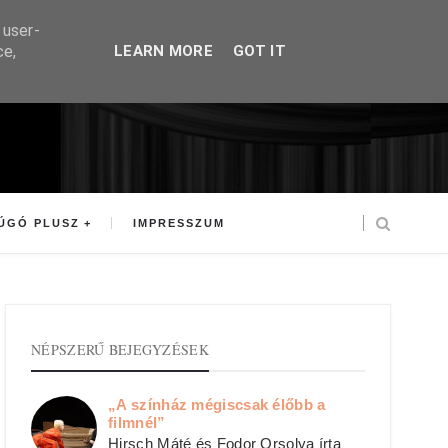
 user-
ce,
LEARN MORE
GOT IT
ÚGÓ PLUSZ
IMPRESSZUM
NÉPSZERŰ BEJEGYZÉSEK
„A színház mégiscsak élőbb a
filmnél”
Hirsch Máté és Fodor Orsolya írta