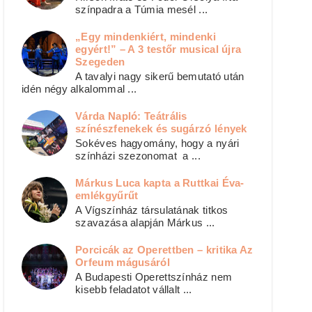
színpadra a Túmia mesél ...
„Egy mindenkiért, mindenki
egyért!” – A 3 testőr musical újra
Szegeden
A tavalyi nagy sikerű bemutató után
idén négy alkalommal ...
Várda Napló: Teátrális
színészfenekek és sugárzó lények
Sokéves hagyomány, hogy a nyári
színházi szezonomat a ...
Márkus Luca kapta a Ruttkai Éva-
emlékgyűrűt
A Vígszínház társulatának titkos
szavazása alapján Márkus ...
Porcicák az Operettben – kritika Az
Orfeum mágusáról
A Budapesti Operettszínház nem
kisebb feladatot vállalt ...