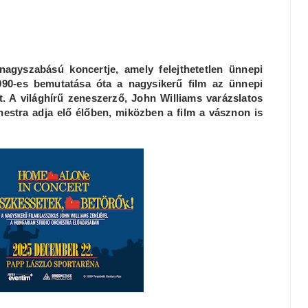
agyszabású koncertje, amely felejthetetlen ünnepi
990-es bemutatása óta a nagysikerű film az ünnepi
. A világhírű zeneszerző, John Williams varázslatos
hestra adja elő élőben, miközben a film a vásznon is