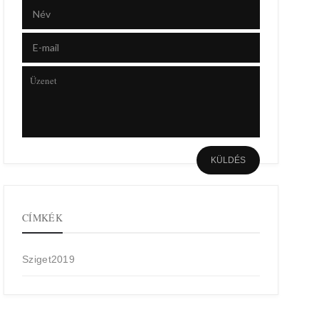
CÍMKÉK
Sziget2019