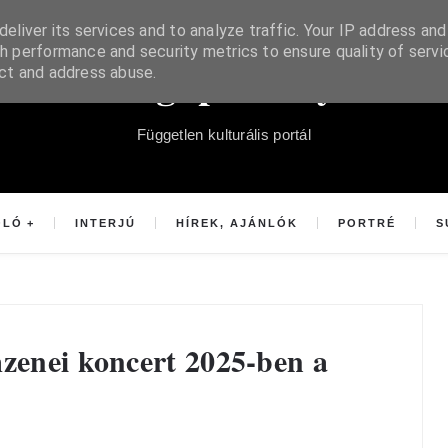
eliver its services and to analyze traffic. Your IP address and
h performance and security metrics to ensure quality of servi
Súgópéldány
ect and address abuse.
Független kulturális portál
OLÓ
INTERJÚ
HÍREK, AJÁNLÓK
PORTRÉ
S
mzenei koncert 2025-ben a