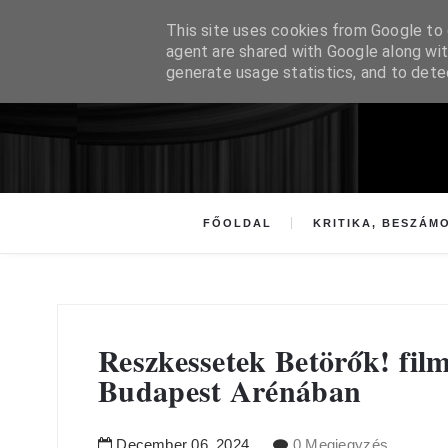
This site uses cookies from Google to d
agent are shared with Google along wit
generate usage statistics, and to det
FŐOLDAL
KRITIKA, BESZÁM
Reszkessetek Betörők! fil
Budapest Arénában
December
06
,
2024
0 Megjegyzés