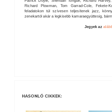
Patrick Doyle, Sheridan Tongue, Richard Harvey,
Richard Plowman, Tom Garrad-Cole, Fekete-Ko
feladatokon túl szívesen teljesítenek jazz, könn
zenekartól akár a legkisebb kamaraegyüttesig, bárm
Jegyek az
aláb
HASONLÓ CIKKEK: