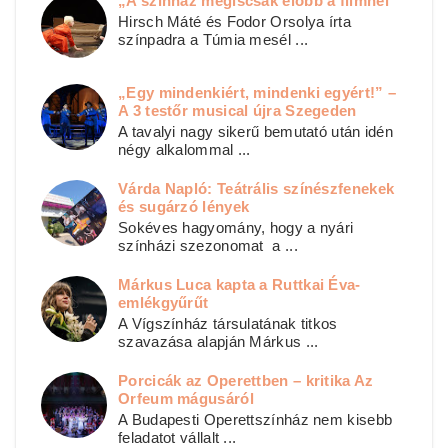
„A színház mégiscsak élőbb a filmnél”
Hirsch Máté és Fodor Orsolya írta
színpadra a Túmia mesél ...
„Egy mindenkiért, mindenki egyért!” –
A 3 testőr musical újra Szegeden
A tavalyi nagy sikerű bemutató után idén
négy alkalommal ...
Várda Napló: Teátrális színészfenekek
és sugárzó lények
Sokéves hagyomány, hogy a nyári
színházi szezonomat a ...
Márkus Luca kapta a Ruttkai Éva-
emlékgyűrűt
A Vígszínház társulatának titkos
szavazása alapján Márkus ...
Porcicák az Operettben – kritika Az
Orfeum mágusáról
A Budapesti Operettszínház nem kisebb
feladatot vállalt ...