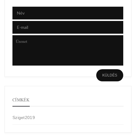
CÍMKÉK
Sziget2019