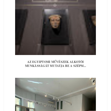
AZ EGYIPTOMI MŰVÉSZEK ALKOTÓI
MUNKÁSSÁGÁT MUTATJA BE A SZÉPM...