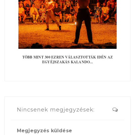
TÖBB MINT 300 EZREN VÁLASZTOTTÁK IDÉN AZ
EGYÉJSZAKÁS KALANDO...
Nincsenek megjegyzések:
Megjegyzés küldése