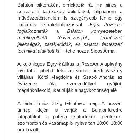
Balaton piktoraként emlékszik rá. Ha nincs a
sorsszerű találkozás Juliskával, alighanem a
művészettörténelem is szegényebb lenne egy
izgalmas témafeldolgozással.
„Egry Józsefet
foglalkoztatták a Balaton környezetében
megfigyelhető fényviszonyok, természeti
jelenségek, párák-ködök, és sajátos festészeti
technikát alakított ki”
– tette hozzá Sipos Anna.
A különleges Egry-kiállítás a ResoArt Alapítvány
jóvoltából jöhetett létre a csodás füredi Vaszary
villában. Költő Magdolna és Szabó András az
évtizedek óta szenvedéllyel gyűjtött
magánkollekciójukat tárják a nagyközönség elé.
A tárlat június 21-ig tekinthető meg. A húsvéti
ünnep idején is várják a Balatonfüredre
látogatókat, a galéria csütörtökön, pénteken,
szombaton és vasárnap is nyitva tart 10:00–18:00
óra között.