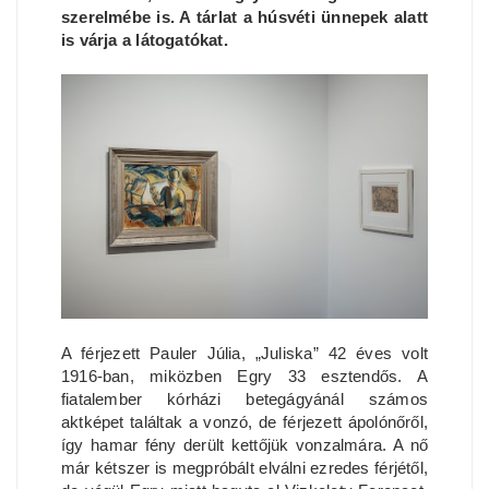
szerelmébe is. A tárlat a húsvéti ünnepek alatt
is várja a látogatókat.
A férjezett Pauler Júlia, „Juliska” 42 éves volt
1916-ban, miközben Egry 33 esztendős. A
fiatalember kórházi betegágyánál számos
aktképet találtak a vonzó, de férjezett ápolónőről,
így hamar fény derült kettőjük vonzalmára. A nő
már kétszer is megpróbált elválni ezredes férjétől,