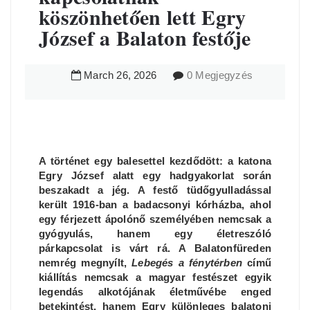
köszönhetően lett Egry
József a Balaton festője
March
26
,
2026
0 Megjegyzés
A történet egy balesettel kezdődött: a katona
Egry József alatt egy hadgyakorlat során
beszakadt a jég. A festő tüdőgyulladással
került 1916-ban a badacsonyi kórházba, ahol
egy férjezett ápolónő személyében nemcsak a
gyógyulás, hanem egy életreszóló
párkapcsolat is várt rá. A Balatonfüreden
nemrég megnyílt,
Lebegés a fénytérben
című
kiállítás nemcsak a magyar festészet egyik
legendás alkotójának életművébe enged
betekintést, hanem Egry különleges balatoni