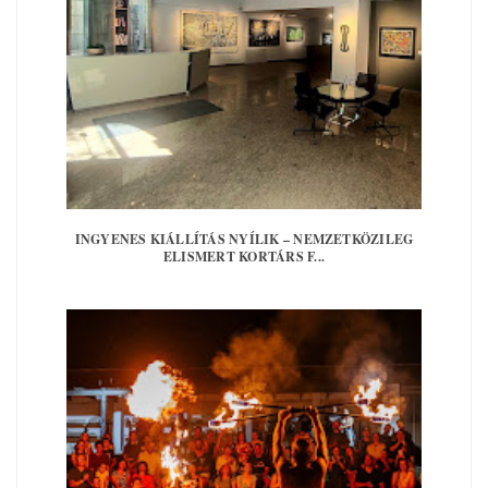
INGYENES KIÁLLÍTÁS NYÍLIK – NEMZETKÖZILEG
ELISMERT KORTÁRS F...