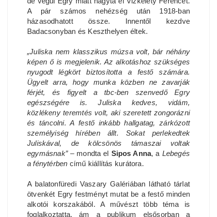
de végül Egry miatt hagyta el Vizkelety Ferencet.
A pár számos nehézség után 1918-ban
házasodhatott össze. Innentől kezdve
Badacsonyban és Keszthelyen éltek.
„Juliska nem klasszikus múzsa volt, bár néhány
képen ő is megjelenik. Az alkotáshoz szükséges
nyugodt légkört biztosította a festő számára.
Ügyelt arra, hogy munka közben ne zavarják
férjét, és figyelt a tbc-ben szenvedő Egry
egészségére is. Juliska kedves, vidám,
közlékeny teremtés volt, aki szeretett zongorázni
és táncolni. A festő inkább hallgatag, zárkózott
személyiség hírében állt. Sokat perlekedtek
Juliskával, de kölcsönös támaszai voltak
egymásnak”
– mondta el
Sipos Anna
, a
Lebegés
a fénytérben
című kiállítás kurátora.
A balatonfüredi Vaszary Galériában látható tárlat
ötvenkét Egry festményt mutat be a festő minden
alkotói korszakából. A művészt több téma is
foglalkoztatta, ám a publikum elsősorban a