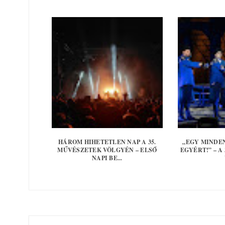
HÁROM HIHETETLEN NAP A 35.
„EGY MINDE
MŰVÉSZETEK VÖLGYÉN – ELSŐ
EGYÉRT!” – A
NAPI BE...