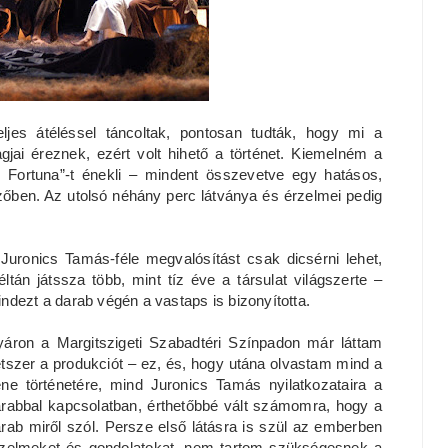
eljes átéléssel táncoltak, pontosan tudták, hogy mi a
gjai éreznek, ezért volt hihető a történet. Kiemelném a
O Fortuna”-t énekli – mindent összevetve egy hatásos,
őben. Az utolsó néhány perc látványa és érzelmei pedig
Juronics Tamás-féle megvalósítást csak dicsérni lehet,
ltán játssza több, mint tíz éve a társulat világszerte –
ndezt a darab végén a vastaps is bizonyította.
áron a Margitszigeti Szabadtéri Színpadon már láttam
tszer a produkciót – ez, és, hogy utána olvastam mind a
ne történetére, mind Juronics Tamás nyilatkozataira a
rabbal kapcsolatban, érthetőbbé vált számomra, hogy a
rab miről szól. Persze első látásra is szül az emberben
zelmeket és gondolatokat, nem tartom szükségesnek a