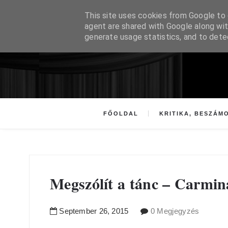
This site uses cookies from Google to d
agent are shared with Google along wit
generate usage statistics, and to det
FŐOLDAL
KRITIKA, BESZÁM
Megszólít a tánc – Carmi
September
26
,
2015
0 Megjegyzés