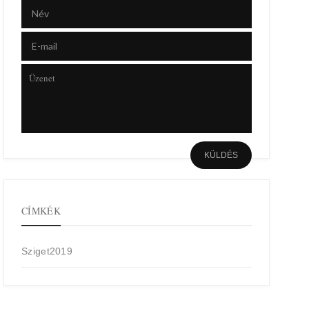
CÍMKÉK
Sziget2019