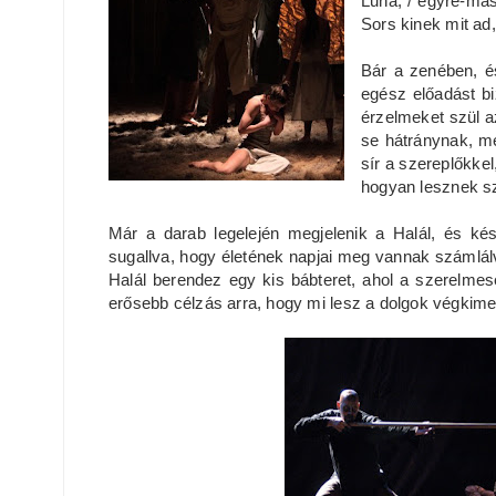
Luna, / egyre-más
Sors kinek mit ad
Bár a zenében, é
egész előadást bi
érzelmeket szül a
se hátránynak, me
sír a szereplőkke
hogyan lesznek 
Már a darab legelején megjelenik a Halál, és kés
sugallva, hogy életének napjai meg vannak számlálva
Halál berendez egy kis bábteret, ahol a szerelmese
erősebb célzás arra, hogy mi lesz a dolgok végkime