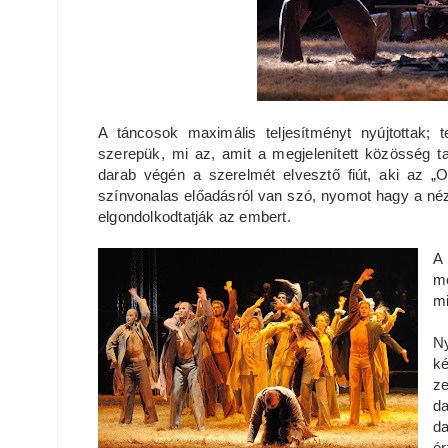
A táncosok maximális teljesítményt nyújtottak; t
szerepük, mi az, amit a megjelenített közösség ta
darab végén a szerelmét elvesztő fiút, aki az „
színvonalas előadásról van szó, nyomot hagy a néz
elgondolkodtatják az embert.
A 
mé
mi
Ny
ké
ze
da
da
ér