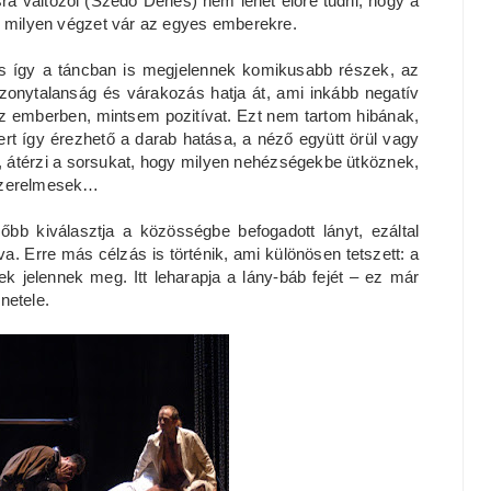
ra változol (Szedő Dénes) nem lehet előre tudni, hogy a
, milyen végzet vár az egyes emberekre.
s így a táncban is megjelennek komikusabb részek, az
zonytalanság és várakozás hatja át, ami inkább negatív
z emberben, mintsem pozitívat. Ezt nem tartom hibának,
rt így érezhető a darab hatása, a néző együtt örül vagy
l, átérzi a sorsukat, hogy milyen nehézségekbe ütköznek,
szerelmesek…
őbb kiválasztja a közösségbe befogadott lányt, ezáltal
. Erre más célzás is történik, ami különösen tetszett: a
k jelennek meg. Itt leharapja a lány-báb fejét – ez már
netele.