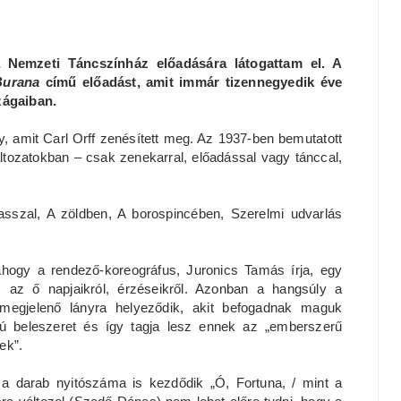
 Nemzeti Táncszínház előadására látogattam el. A
Burana
című előadást, amit immár tizennegyedik éve
zágaiban.
, amit Carl Orff zenésített meg. Az 1937-ben bemutatott
áltozatokban – csak zenekarral, előadással vagy tánccal,
sszal, A zöldben, A borospincében, Szerelmi udvarlás
 ahogy a rendező-koreográfus, Juronics Tamás írja, egy
, az ő napjaikról, érzéseikről. Azonban a hangsúly a
 megjelenő lányra helyeződik, akit befogadnak maguk
iú beleszeret és így tagja lesz ennek az „emberszerű
ek”.
 darab nyitószáma is kezdődik „Ó, Fortuna, / mint a