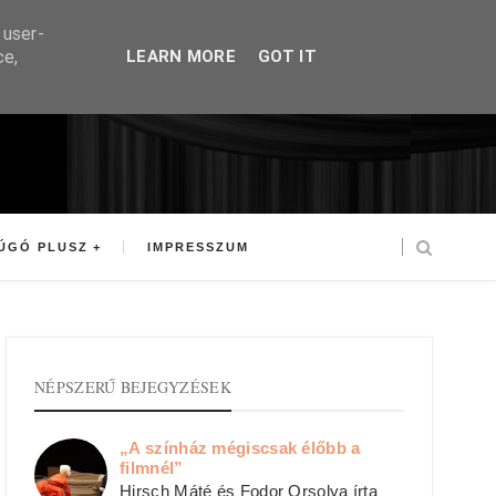
 user-
ce,
LEARN MORE
GOT IT
ÚGÓ PLUSZ
IMPRESSZUM
NÉPSZERŰ BEJEGYZÉSEK
„A színház mégiscsak élőbb a
filmnél”
Hirsch Máté és Fodor Orsolya írta