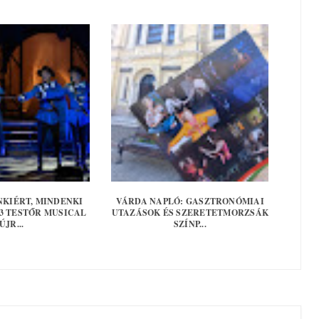
NKIÉRT, MINDENKI
VÁRDA NAPLÓ: GASZTRONÓMIAI
 3 TESTŐR MUSICAL
UTAZÁSOK ÉS SZERETETMORZSÁK
ÚJR...
SZÍNP...