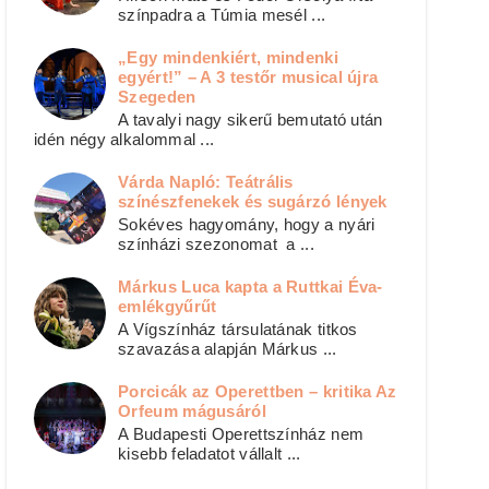
színpadra a Túmia mesél ...
„Egy mindenkiért, mindenki
egyért!” – A 3 testőr musical újra
Szegeden
A tavalyi nagy sikerű bemutató után
idén négy alkalommal ...
Várda Napló: Teátrális
színészfenekek és sugárzó lények
Sokéves hagyomány, hogy a nyári
színházi szezonomat a ...
Márkus Luca kapta a Ruttkai Éva-
emlékgyűrűt
A Vígszínház társulatának titkos
szavazása alapján Márkus ...
Porcicák az Operettben – kritika Az
Orfeum mágusáról
A Budapesti Operettszínház nem
kisebb feladatot vállalt ...