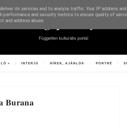
eliver its services and to analyze traffic. Your IP address and
h performance and security metrics to ensure quality of servi
Súgópéldány
ect and address abuse.
Független kulturális portál
OLÓ
INTERJÚ
HÍREK, AJÁNLÓK
PORTRÉ
S
na Burana