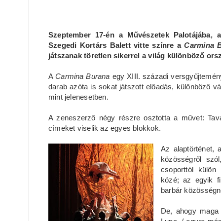
Szeptember 17-én a Művészetek Palotájába, a
Szegedi Kortárs Balett vitte színre a
Carmina 
játszanak töretlen sikerrel a világ különböző ors
A
Carmina Burana
egy XIII. századi versgyűjtemény
darab azóta is sokat játszott előadás, különböző v
mint jelenesetben.
A zeneszerző négy részre osztotta a művet: Tava
címeket viselik az egyes blokkok.
Az alaptörténet,
közösségről szól
csoporttól külön
közé; az egyik f
barbár közösségn
De, ahogy maga a