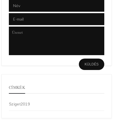
CÍMKÉK
Sziget2019