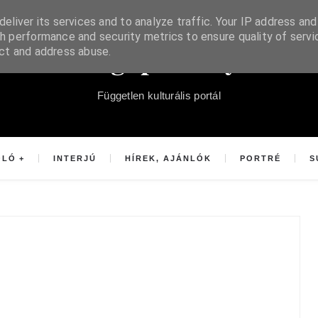
eliver its services and to analyze traffic. Your IP address and
h performance and security metrics to ensure quality of servi
Súgópéldány
ect and address abuse.
Független kulturális portál
OLÓ
INTERJÚ
HÍREK, AJÁNLÓK
PORTRÉ
S