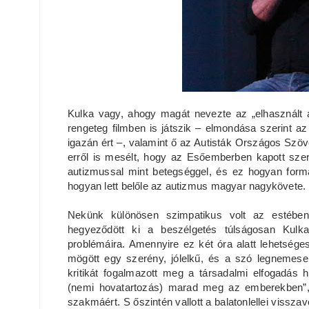
Kulka vagy, ahogy magát nevezte az „elhasznált 
rengeteg filmben is játszik – elmondása szerint az
igazán ért –, valamint ő az Autisták Országos Szö
erről is mesélt, hogy az Esőemberben kapott szer
autizmussal mint betegséggel, és ez hogyan formá
hogyan lett belőle az autizmus magyar nagykövete
Nekünk különösen szimpatikus volt az estében
hegyeződött ki a beszélgetés túlságosan Kulka s
problémáira. Amennyire ez két óra alatt lehetsé
mögött egy szerény, jólelkű, és a szó legnemes
kritikát fogalmazott meg a társadalmi elfogadás 
(nemi hovatartozás) marad meg az emberekben”, 
szakmáért. S őszintén vallott a balatonlellei vissza