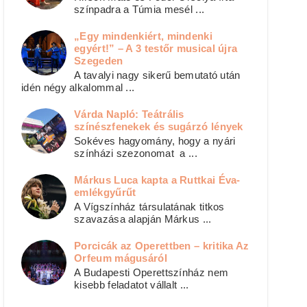
színpadra a Túmia mesél ...
„Egy mindenkiért, mindenki
egyért!” – A 3 testőr musical újra
Szegeden
A tavalyi nagy sikerű bemutató után
idén négy alkalommal ...
Várda Napló: Teátrális
színészfenekek és sugárzó lények
Sokéves hagyomány, hogy a nyári
színházi szezonomat a ...
Márkus Luca kapta a Ruttkai Éva-
emlékgyűrűt
A Vígszínház társulatának titkos
szavazása alapján Márkus ...
Porcicák az Operettben – kritika Az
Orfeum mágusáról
A Budapesti Operettszínház nem
kisebb feladatot vállalt ...