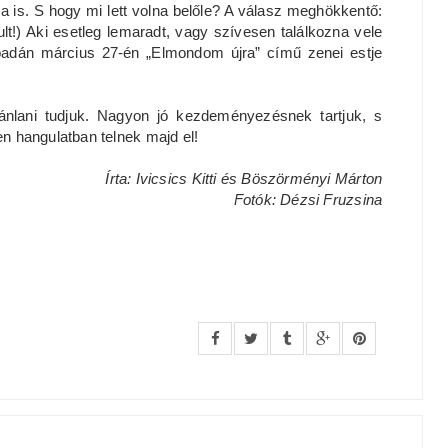
 is. S hogy mi lett volna belőle? A válasz meghökkentő:
lt!) Aki esetleg lemaradt, vagy szívesen találkozna vele
padán március 27-én „Elmondom újra” című zenei estje
ánlani tudjuk. Nagyon jó kezdeményezésnek tartjuk, s
en hangulatban telnek majd el!
Írta: Ivicsics Kitti és Böszörményi Márton
Fotók: Dézsi Fruzsina