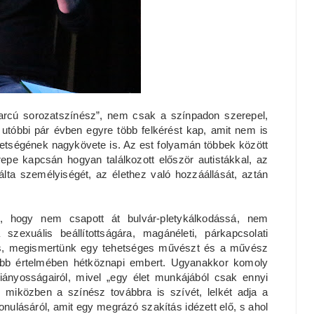
arcú sorozatszínész”, nem csak a színpadon szerepel,
 utóbbi pár évben egyre több felkérést kap, amit nem is
vetségének nagykövete is. Az est folyamán többek között
epe kapcsán hogyan találkozott először autistákkal, az
lta személyiségét, az élethez való hozzáállását, aztán
.
, hogy nem csapott át bulvár-pletykálkodássá, nem
zexuális beállítottságára, magánéleti, párkapcsolati
ges, megismertünk egy tehetséges művészt és a művész
ebb értelmében hétköznapi embert. Ugyanakkor komoly
hiányosságairól, mivel „egy élet munkájából csak ennyi
miközben a színész továbbra is szívét, lelkét adja a
vonulásáról, amit egy megrázó szakítás idézett elő, s ahol