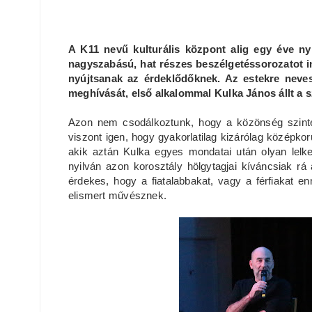
A K11 nevű kulturális központ alig egy éve ny
nagyszabású, hat részes beszélgetéssorozatot i
nyújtsanak az érdeklődőknek. Az estekre neves
meghívását, első alkalommal Kulka János állt a sz
Azon nem csodálkoztunk, hogy a közönség szinte t
viszont igen, hogy gyakorlatilag kizárólag középkor
akik aztán Kulka egyes mondatai után olyan lelk
nyilván azon korosztály hölgytagjai kíváncsiak rá 
érdekes, hogy a fiatalabbakat, vagy a férfiakat e
elismert művésznek.