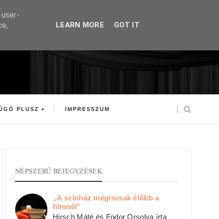
 user-
ce,
LEARN MORE
GOT IT
ÚGÓ PLUSZ
IMPRESSZUM
NÉPSZERŰ BEJEGYZÉSEK
„A színház mégiscsak élőbb a
filmnél”
Hirsch Máté és Fodor Orsolya írta