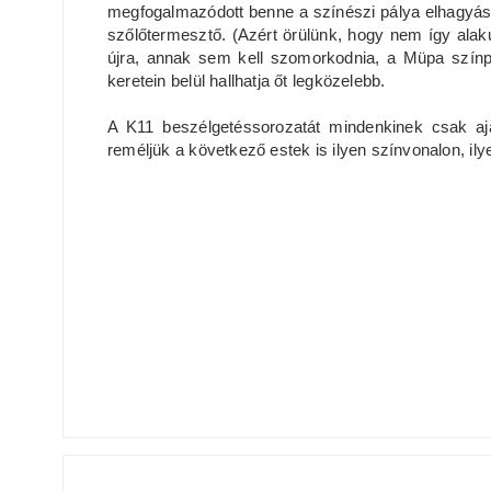
megfogalmazódott benne a színészi pálya elhagyása
szőlőtermesztő. (Azért örülünk, hogy nem így alaku
újra, annak sem kell szomorkodnia, a Müpa szín
keretein belül hallhatja őt legközelebb.
A K11 beszélgetéssorozatát mindenkinek csak aj
reméljük a következő estek is ilyen színvonalon, ily