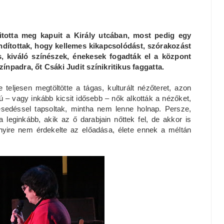
itotta meg kapuit a Király utcában, most pedig egy
ndítottak, hogy kellemes kikapcsolódást, szórakozást
, kiváló színészek, énekesek fogadták el a központ
ínpadra, őt Csáki Judit színikritikus faggatta.
eljesen megtöltötte a tágas, kulturált nézőteret, azon
ú – vagy inkább kicsit idősebb – nők alkották a nézőket,
esedéssel tapsoltak, mintha nem lenne holnap. Persze,
a leginkább, akik az ő darabjain nőttek fel, de akkor is
nnyire nem érdekelte az előadása, élete ennek a méltán