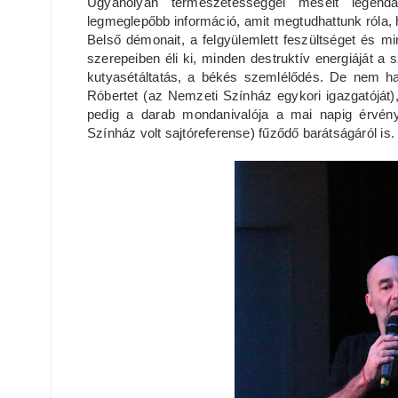
Ugyanolyan természetességgel mesélt legendá
legmeglepőbb információ, amit megtudhattunk róla, 
Belső démonait, a felgyülemlett feszültséget és mi
szerepeiben éli ki, minden destruktív energiáját 
kutyasétáltatás, a békés szemlélődés. De nem hagyt
Róbertet (az Nemzeti Színház egykori igazgatóját), 
pedig a darab mondanivalója a mai napig érvén
Színház volt sajtóreferense) fűződő barátságáról is