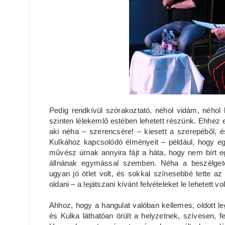
Pedig rendkívül szórakoztató, néhol vidám, néhol
szinten lélekemlő estében lehetett részünk. Ehhez 
aki néha – szerencsére! – kiesett a szerepéből, 
Kulkához kapcsolódó élményeit – például, hogy egys
művész úrnak annyira fájt a háta, hogy nem bírt egy
állnának egymással szemben. Néha a beszélgeté
ugyan jó ötlet volt, és sokkal színesebbé tette az
oldani – a lejátszani kívánt felvételeket le lehetett vo
Ahhoz, hogy a hangulat valóban kellemes, oldott leg
és Kulka láthatóan örült a helyzetnek, szívesen, f