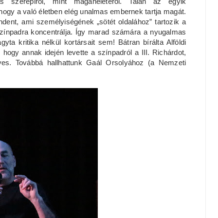
s szerepiről, mint magánéletéről. Talán az egyik
hogy a való életben elég unalmas embernek tartja magát.
ndent, ami személyiségének „sötét oldalához” tartozik a
a színpadra koncentrálja. Így marad számára a nyugalmas
a kritika nélkül kortársait sem! Bátran bírálta Alföldi
hogy annak idején levette a színpadról a III. Richárdot,
yes. Továbbá hallhattunk Gaál Orsolyához (a Nemzeti
.