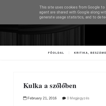
This site uses cookies from Google to d
agent are shared with Google along wit
generate usage statistics, and to det
FŐOLDAL
KRITIKA, BESZÁM
Kulka a szőlőben
February
21
,
2016
0 Megjegyzés