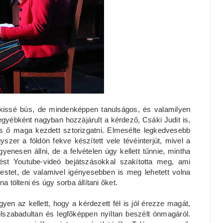
 kissé bús, de mindenképpen tanulságos, és valamilyen
egyébként nagyban hozzájárult a kérdező, Csáki Judit is,
és ő maga kezdett sztorizgatni. Elmesélte legkedvesebb
zer a földön fekve készített vele tévéinterjút, mivel a
enesen állni, de a felvételen úgy kellett tűnnie, mintha
st Youtube-videó bejátszásokkal szakította meg, ami
 estet, de valamivel igényesebben is meg lehetett volna
lna tölteni és úgy sorba állítani őket.
yen az kellett, hogy a kérdezett fél is jól érezze magát,
elszabadultan és legfőképpen nyíltan beszélt önmagáról.