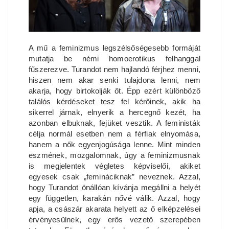
A mű a feminizmus legszélsőségesebb formáját
mutatja be némi homoerotikus felhanggal
fűszerezve. Turandot nem hajlandó férjhez menni,
hiszen nem akar senki tulajdona lenni, nem
akarja, hogy birtokolják őt. Épp ezért különböző
találós kérdéseket tesz fel kérőinek, akik ha
sikerrel járnak, elnyerik a hercegnő kezét, ha
azonban elbuknak, fejüket vesztik. A feministák
célja normál esetben nem a férfiak elnyomása,
hanem a nők egyenjogúsága lenne. Mint minden
eszmének, mozgalomnak, úgy a feminizmusnak
is megjelentek végletes képviselői, akiket
egyesek csak „femináciknak” neveznek. Azzal,
hogy Turandot önállóan kívánja megállni a helyét
egy független, karakán nővé válik. Azzal, hogy
apja, a császár akarata helyett az ő elképzelései
érvényesülnek, egy erős vezető szerepében