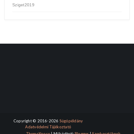
Sziget2019
Copyright © 2016-2026
Súgópéldány
Adatvédelmi Tájékoztató
ThemeXpose
| Működteti:
Blogger
|
Szerkesztőknek