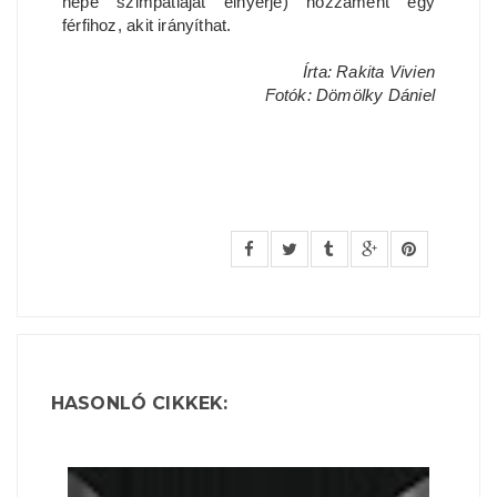
népe szimpátiáját elnyerje) hozzáment egy
férfihoz, akit irányíthat.
Írta: Rakita Vivien
Fotók: Dömölky Dániel
HASONLÓ CIKKEK: