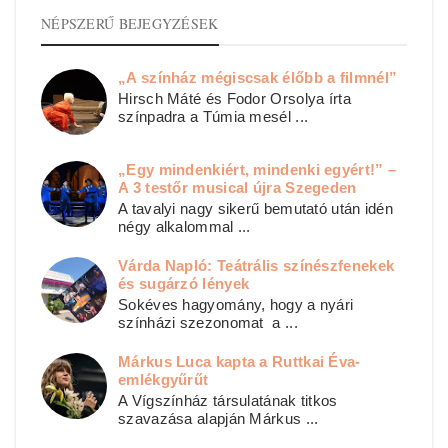
NÉPSZERŰ BEJEGYZÉSEK
„A színház mégiscsak élőbb a filmnél”
Hirsch Máté és Fodor Orsolya írta
színpadra a Túmia mesél ...
„Egy mindenkiért, mindenki egyért!” –
A 3 testőr musical újra Szegeden
A tavalyi nagy sikerű bemutató után idén
négy alkalommal ...
Várda Napló: Teátrális színészfenekek
és sugárzó lények
Sokéves hagyomány, hogy a nyári
színházi szezonomat a ...
Márkus Luca kapta a Ruttkai Éva-
emlékgyűrűt
A Vígszínház társulatának titkos
szavazása alapján Márkus ...