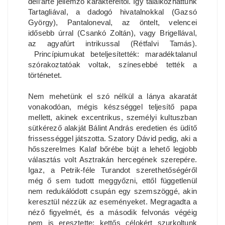
dell’arte jellemző karaktereitől. Így találkozhattunk
Tartagliával, a dadogó hivatalnokkal (Gazsó
György), Pantaloneval, az öntelt, velencei
idősebb úrral (Csankó Zoltán), vagy Brigellával,
az agyafúrt intrikussal (Rétfalvi Tamás).
Princípiumukat beteljesítették: maradéktalanul
szórakoztatóak voltak, színesebbé tették a
történetet.
Nem mehetünk el szó nélkül a lánya akaratát
vonakodóan, mégis készséggel teljesítő papa
mellett, akinek excentrikus, személyi kultuszban
sütkérező alakját Bálint András eredetien és üdítő
frissességgel játszotta. Szatory Dávid pedig, aki a
hősszerelmes Kalaf bőrébe bújt a lehető legjobb
választás volt Asztrakán hercegének szerepére.
Igaz, a Petrik-féle Turandot szerethetőségéről
még ő sem tudott meggyőzni, ettől függetlenül
nem redukálódott csupán egy szemszöggé, akin
keresztül nézzük az eseményeket. Megragadta a
néző figyelmét, és a második felvonás végéig
nem is eresztette: kettős célokért szurkoltunk