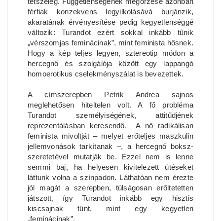
tetszeleg. Függetlenségének megőrzése azonban
férfiak konzekvens legyilkolásává burjánzik,
akaratának érvényesítése pedig kegyetlenséggé
változik: Turandot ezért sokkal inkább tűnik
„vérszomjas feminácinak”, mint feminista hősnek.
Hogy a kép teljes legyen, sztereotip módon a
hercegnő és szolgálója között egy lappangó
homoerotikus cselekményszálat is bevezettek.
A címszerepben Petrik Andrea sajnos
meglehetősen hiteltelen volt. A fő probléma
Turandot személyiségének, attitűdjének
reprezentálásban keresendő. A nő radikálisan
feminista mivoltját – melyet erőteljes maszkulin
jellemvonások tarkítanak –, a hercegnő boksz-
szeretetével mutatják be. Ezzel nem is lenne
semmi baj, ha helyesen kivitelezett ütéseket
láttunk volna a színpadon. Láthatóan nem érezte
jól magát a szerepben, túlságosan erőltetetten
játszott, így Turandot inkább egy hisztis
kiscsajnak tűnt, mint egy kegyetlen
„feminácinak”.