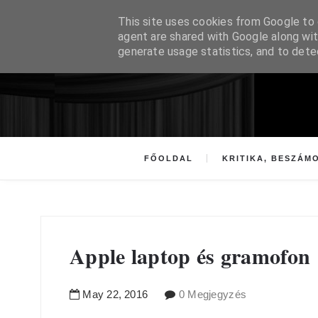
This site uses cookies from Google to d
agent are shared with Google along wit
generate usage statistics, and to det
FŐOLDAL
KRITIKA, BESZÁM
Apple laptop és gramofon
May
22
,
2016
0 Megjegyzés