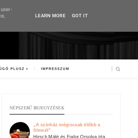
 user-
ce,
LEARN MORE
GOT IT
ÚGÓ PLUSZ
IMPRESSZUM
NÉPSZERŰ BEJEGYZÉSEK
„A színház mégiscsak élőbb a
filmnél”
Hirsch Máté és Fodor Orsolya írta