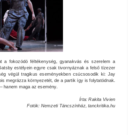
nt a fokozódó féltékenység, gyanakvás és szerelem a
atsby estélyein egyre csak tivornyáznak a felső tízezer
ültség végül tragikus eseményekben csúcsosodik ki: Jay
bis megrázza környezetét, de a partik így is folytatódnak.
r – hanem maga az esemény.
Írta: Rakita Vivien
Fotók: Nemzeti Táncszínház, tanckritika.hu