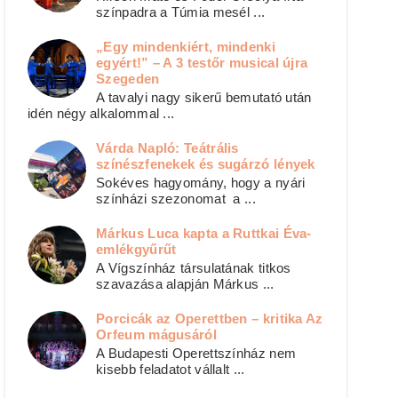
színpadra a Túmia mesél ...
„Egy mindenkiért, mindenki
egyért!” – A 3 testőr musical újra
Szegeden
A tavalyi nagy sikerű bemutató után
idén négy alkalommal ...
Várda Napló: Teátrális
színészfenekek és sugárzó lények
Sokéves hagyomány, hogy a nyári
színházi szezonomat a ...
Márkus Luca kapta a Ruttkai Éva-
emlékgyűrűt
A Vígszínház társulatának titkos
szavazása alapján Márkus ...
Porcicák az Operettben – kritika Az
Orfeum mágusáról
A Budapesti Operettszínház nem
kisebb feladatot vállalt ...