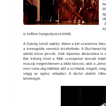
ba
Ma
ig
öl
A 
kö
is kellően hangsúlyossá tették.
A Gatsby körüli rejtélyt, illetve a két szerelmes f
a koreográfia remekül érzékeltette. A Buchanan-há
adódó kínos percek, órák tűpontos ábrázolása is 
Bár kétség kívül a főbb szerepeket táncoló balet
muszáj megemlítenem a többi táncost, akik a „tömege
mert noha alig töltöttek időt a színfalak mögött, mé
végig az egész előadást. A dizőzt alakító Ullm
tehetségét.