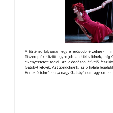
A történet folyamán egyre erősödő érzelmek, mi
főszereplők között egyre jobban kiéleződnek, míg G
elkényeztetett tagjai. Az előadáson átívelő fesz
Gatsbyt lelövik. Azt gondolnánk, az ő halála legaláb
Ennek értelmében „a nagy Gatsby” nem egy embe