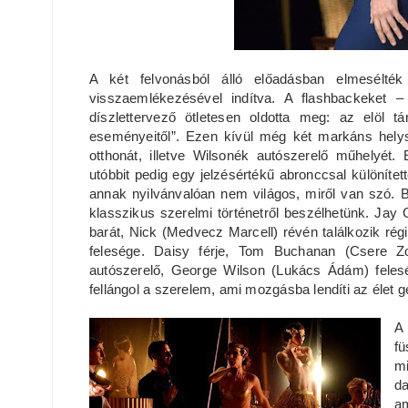
A két felvonásból álló előadásban elmesélté
visszaemlékezésével indítva. A flashbackeket – 
díszlettervező ötletesen oldotta meg: az elöl tá
eseményeitől”. Ezen kívül még két markáns helys
otthonát, illetve Wilsonék autószerelő műhelyét. 
utóbbit pedig egy jelzésértékű abronccsal különítet
annak nyilvánvalóan nem világos, miről van szó. B
klasszikus szerelmi történetről beszélhetünk. Ja
barát, Nick (Medvecz Marcell) révén találkozik rég
felesége. Daisy férje, Tom Buchanan (Csere Z
autószerelő, George Wilson (Lukács Ádám) feles
fellángol a szerelem, ami mozgásba lendíti az élet g
A
fü
m
da
am