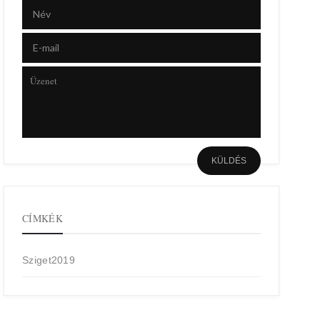
CÍMKÉK
Sziget2019