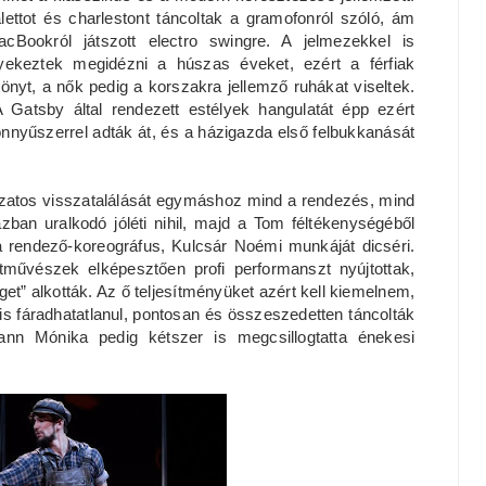
lettot és charlestont táncoltak a gramofonról szóló, ám
cBookról játszott electro swingre. A jelmezekkel is
yekeztek megidézni a húszas éveket, ezért a férfiak
tönyt, a nők pedig a korszakra jellemző ruhákat viseltek.
Gatsby által rendezett estélyek hangulatát épp ezért
nnyűszerrel adták át, és a házigazda első felbukkanását
okozatos visszatalálását egymáshoz mind a rendezés, mind
zban uralkodó jóléti nihil, majd a Tom féltékenységéből
a rendező-koreográfus, Kulcsár Noémi munkáját dicséri.
tművészek elképesztően profi performanszt nyújtottak,
t” alkották. Az ő teljesítményüket azért kell kiemelnem,
gis fáradhatatlanul, pontosan és összeszedetten táncolták
ann Mónika pedig kétszer is megcsillogtatta énekesi