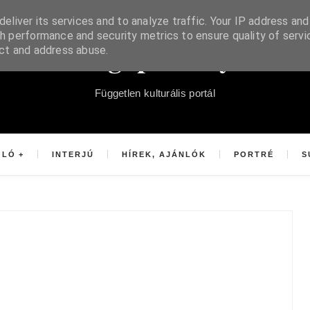
eliver its services and to analyze traffic. Your IP address and
h performance and security metrics to ensure quality of servi
Súgópéldány
ect and address abuse.
Független kulturális portál
OLÓ
INTERJÚ
HÍREK, AJÁNLÓK
PORTRÉ
S