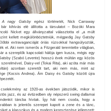
k
A nagy Gatsby
egész történetét, Nick Carraway
bár kihívás elé állította a társulatot – Bozóki Mara
ncoló Nicket egy állványzattal választotta el „a múlt
zínt kellett megkülönböztetniük, mégpedig Jay Gatsby
Előbbi extravaganciáját óriás rúzsokkal hangsúlyozták,
ték el. Aki nem ismerős a Fitzgerald teremtette világban,
ár a szereplők kapcsolati hálója igen kusza, mégis egy
y Gatsby (Szabó Levente) hosszú évek múltán egy közös
i szerelmével, Daisy-vel (Tokai Rita), aki azóta már más
oltán) azonban szeretőt tart, aki nem más, mint az
ége (Kocsis Andrea). Ám Daisy és Gatsby között újra
épezetét.
 cselekmény az 1920-as években játszódik, mikor is
stös jazz, és az évtizedben oly népszerű swing dallamai
indenkit táncba hívtak. Így hát nem csoda, hogy a
rabban is jelentős szerepet kapott a zene és a tánc,
iket a klasszikus és a modern keresztezése jellemzett: