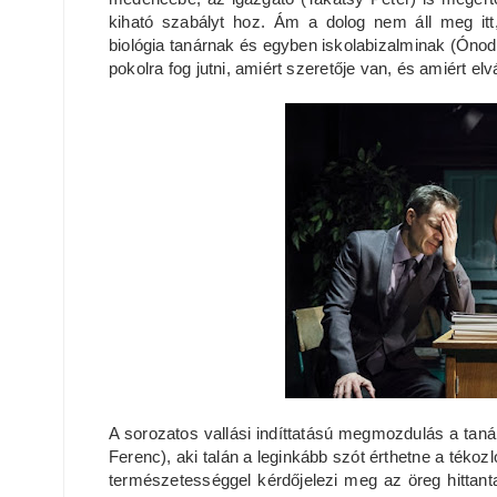
kiható szabályt hoz. Ám a dolog nem áll meg itt, 
biológia tanárnak és egyben iskolabizalminak (Ónodi
pokolra fog jutni, amiért szeretője van, és amiért elvá
A sorozatos vallási indíttatású megmozdulás a tanári 
Ferenc), aki talán a leginkább szót érthetne a tékoz
természetességgel kérdőjelezi meg az öreg hittan