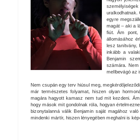
személyiségek 
uralkodhatnak. 
egyre megszáll
magát – aki a l
fiút. Ám pont,
állomásához ér
lesz tanítvány,
inkább a valak
Benjamin szem
számára. Nem tu
mellbevágó az i
Nem csupán egy terv hiúsul meg, megkérdőjeleződik
már természetes folyamat, hiszen olyan hormon
magára hagyott kamasz nem tud mit kezdeni. Ám 
hogy mások mit gondolnak róla, hogyan értelmeznek
bizonytalanná válik Benjamin saját magához való 
mindenki mártír, hiszen lényegében meghalni is kép