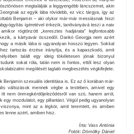
ösztönösen megtalálják a leggyengébb láncszemet, akin
Georgnak az egyik lába rövidebb, ez vicc tárgya, így az
ottabb Benjamin – aki olykor már-már messiásnak hiszi
ábgyógyítás ígéretével érkezik, tanítványává teszi a naiv
 amikor rögtönzött „keresztes hadjárata” legfontosabb
kezik, a kártyavár összedől. Dankó Georgja nem azért
 hogy a másik lába is ugyanolyan hosszú legyen. Sokkal
ihez tartozás érzése irányítja, és a kapaszkodó, amit
élyében talált egy ideig tökéletesen jónak bizonyul
dunk sokat róla, talán nem is fontos, ettől lesz olyan
skolabizalmi megölését taglaló megbeszélés végkifejlete.
 Benjamin szexuális identitása is. Ez az ő korában már-
ális változások mennek végbe a testében, amivel egy
itt nem önmegkérdőjeleződésről van szó, hanem arról,
 egy mozdulatot, egy pillantást. Végül pedig ugyanolyan
viszonya, mint az a légkör, amit teremtett, és amiben
es lenne azért, amiben hisz.
Írta: Vass Antónia
Fotók: Dömölky Dániel