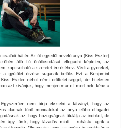
családi háttér. Az őt egyedül nevelő anya (Kiss Eszter)
zöbén álló fiú önállósodását elfogadni képtelen, az
em kapcsolható a szeretet érzéséhez. Védi a gyereket,
 a gyűlölet érzése sugárzik belőle. Ezt a Benjamint
Kiss Eszter néhol némi erőltetettséggel, de hitelesen
kban azt kívánjuk, hogy menjen már el, mert neki kéne a
 Egyszerűen nem bírja elviselni a látványt, hogy az
aszos dacnak tűnő mondatokat az anya előbb elfogadni
ogadásnak az, hogy hazugságnak titulálja az indokot, de
tén úgy tűnik, hogy lázadás miatt – ruhástul ugrik a
éssel fogadja. Olyannyira, hogy az egész úszóoktatásra