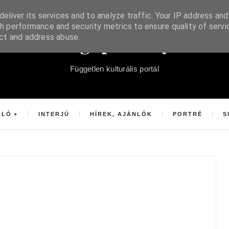
eliver its services and to analyze traffic. Your IP address and
h performance and security metrics to ensure quality of servi
Súgópéldány
ect and address abuse.
Független kulturális portál
OLÓ
INTERJÚ
HÍREK, AJÁNLÓK
PORTRÉ
S