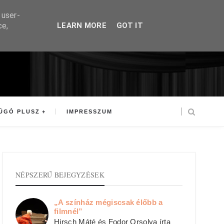
 user-
ce,
LEARN MORE
GOT IT
ÚGÓ PLUSZ
IMPRESSZUM
NÉPSZERŰ BEJEGYZÉSEK
„A színház mégiscsak élőbb a
filmnél”
Hirsch Máté és Fodor Orsolya írta