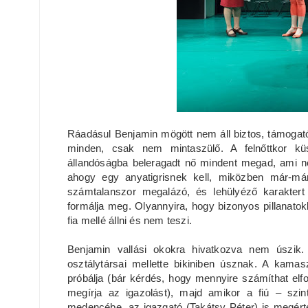
Ráadásul Benjamin mögött nem áll biztos, támogató 
minden, csak nem mintaszülő. A felnőttkor küs
állandóságba beleragadt nő mindent megad, ami n
ahogy egy anyatigrisnek kell, miközben már-már
számtalanszor megalázó, és lehülyéző karaktert 
formálja meg. Olyannyira, hogy bizonyos pillanato
fia mellé állni és nem teszi.
Benjamin vallási okokra hivatkozva nem úszik.
osztálytársai mellette bikiniben úsznak. A kam
próbálja (bár kérdés, hogy mennyire számíthat elf
megírja az igazolást), majd amikor a fiú – szin
medencébe, az igazgató (Takátsy Péter) is megért