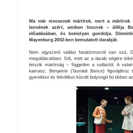
Ma már nincsenek mártírok, mert a mártírok 
lennének azért, amiben hisznek – állítja
előadásában, és komolyan gondolja. Dömöt
Mayenburg 2002-ben bemutatott darabját.
Nem egyszerű vallási fanatizmusról van szó, 
megoldásokban. Sőt, mint az a darab végére tökéle
tetszik mártírság – független a vallástól. A va
kamasz, Benjamin (Tasnádi Bence) figurájához t
gyerekkor és felnőttkor között bolyongó fiú ebben a