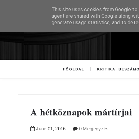
This site uses cookies from Google to d
agent are shared with Google along wit
generate usage statistics, and to det
FŐOLDAL
KRITIKA, BESZÁM
A hétköznapok mártírjai
June
01
,
2016
0 Megjegyzés