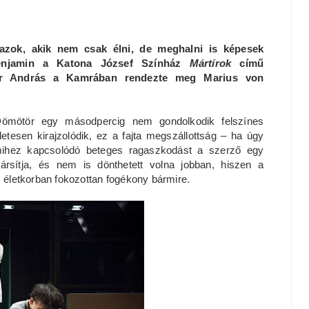
azok, akik nem csak élni, de meghalni is képesek
 Benjamin a Katona József Színház
Mártírok
című
ör András a Kamrában rendezte meg Marius von
Dömötör egy másodpercig nem gondolkodik felszínes
tesen kirajzolódik, ez a fajta megszállottság – ha úgy
lamihez kapcsolódó beteges ragaszkodást a szerző egy
ársítja, és nem is dönthetett volna jobban, hiszen a
z életkorban fokozottan fogékony bármire.