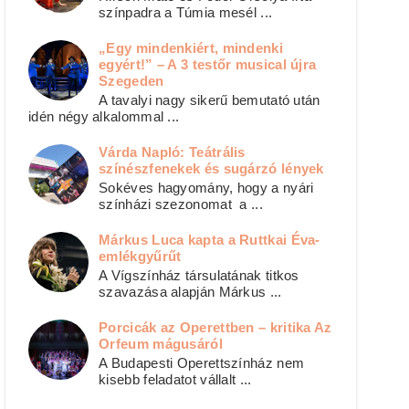
színpadra a Túmia mesél ...
„Egy mindenkiért, mindenki
egyért!” – A 3 testőr musical újra
Szegeden
A tavalyi nagy sikerű bemutató után
idén négy alkalommal ...
Várda Napló: Teátrális
színészfenekek és sugárzó lények
Sokéves hagyomány, hogy a nyári
színházi szezonomat a ...
Márkus Luca kapta a Ruttkai Éva-
emlékgyűrűt
A Vígszínház társulatának titkos
szavazása alapján Márkus ...
Porcicák az Operettben – kritika Az
Orfeum mágusáról
A Budapesti Operettszínház nem
kisebb feladatot vállalt ...