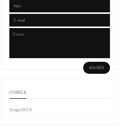
CÍMKÉK
Sziget2019