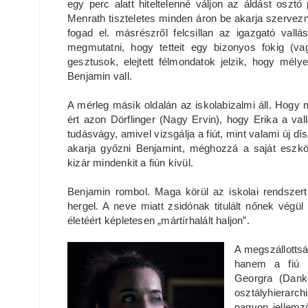
egy perc alatt hiteltelenné váljon az áldást oszt
Menrath tiszteletes minden áron be akarja szervezn
fogad el. másrészről felcsillan az igazgató vall
megmutatni, hogy tetteit egy bizonyos fokig (vag
gesztusok, elejtett félmondatok jelzik, hogy mély
Benjamin vall.
A mérleg másik oldalán az iskolabizalmi áll. Hogy 
ért azon Dörflinger (Nagy Ervin), hogy Erika a vall
tudásvágy, amivel vizsgálja a fiút, mint valami új d
akarja győzni Benjamint, méghozzá a saját eszköz
kizár mindenkit a fiún kívül.
Benjamin rombol. Maga körül az iskolai rendszert
hergel. A neve miatt zsidónak titulált nőnek vég
életéért képletesen „mártírhalált haljon”.
A megszállottsá
hanem a fiú k
Georgra (Dank
osztályhierarc
nagyon jellemző