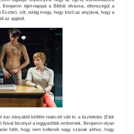
Benjamin éjjel-nappal a Bibliát olvassa, ellenszegül a
 Eszter), sőt, odáig megy, hogy közli az anyjával, hogy a
lt az apjától.
kar irányából kétféle reakciót vált ki. a tiszteletes (Elek
ló fiúval bizonyul a leggyarlóbb embernek. Benjamin olyan
tanár hitét, hogy nem kellenek nagy szavak ahhoz, hogy