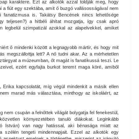
ó pap karaktere. Ezt az alkotók azzal toldják meg, hogy
i a fiút egy szektába, amit ő buzgó vallásosságával nem
ási fanatizmusa is. Takátsy Bencének nincs lehetősége
y teljesen?) a hitbéli áhítat mozgatja, így csak apró
en legbelül szimpatizál azokkal az alapelvekkel, amiket
miért ő mindenki között a legnagyobb mártír, és hogy mit
ás megszállottja lett? A nő tudni akar. Az a mérhetetlen
ísztárgyat a múzeumban, őt magát is fanatikussá teszi. Le
eivel, ezért egyfajta burkot teremt maga köré, amiből
, Erika kapcsolatát, míg végül mindenkit a másik ellen
ül nem marad más választása, minthogy az iskoláért, az
g nem csupán a felnőttek világát bolygatja fel fenekestül,
özvetlen környezetében tanuló diákokat. Leginkább
ó István) van nagy hatással, aki bénasága miatt az
hia szélén tengeti mindennapjait. Ezzel az alkotók egy
 aspektust emelnek a történetbe, miszerint az irányító