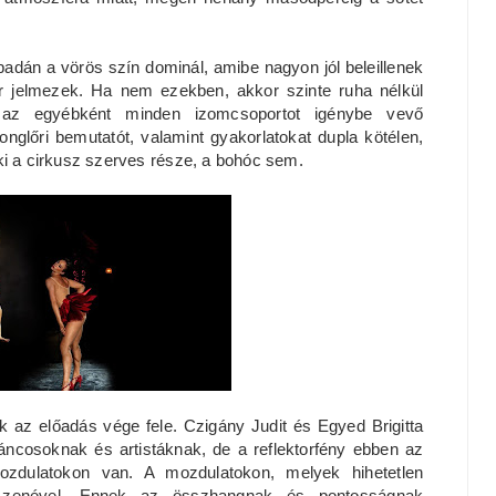
padán a vörös szín dominál, amibe nagyon jól beleillenek
ér jelmezek. Ha nem ezekben, akkor szinte ruha nélkül
tik az egyébként minden izomcsoportot igénybe vevő
nglőri bemutatót, valamint gyakorlatokat dupla kötélen,
ki a cirkusz szerves része, a bohóc sem.
juk az előadás vége fele. Czigány Judit és Egyed Brigitta
táncosoknak és artistáknak, de a reflektorfény ebben az
dulatokon van. A mozdulatokon, melyek hihetetlen
 zenével. Ennek az összhangnak és pontosságnak