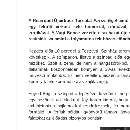
A Recirquel Újcirkusz Társulat
Párizs Éjjel
című 
egy felnőtt cirkusz tele humorral, iróniával,
erotikával. A Vági Bence vezette első hazai újcir
reakciók, valamint a folyamatos telt házas előadá
Kezdés előtt 10 perccel a Fesztivál Színház tere
következik. A színpadon, illetve a színpad előtt e
nézőket. Szólt a zene, de nem a hangszórókból, h
dallamnak köszönhetően könnyen a 30-as évekbe 
művészi mulatóba. Ez nem véletlen, hiszen a társu
komoly kifelé kommunikálás zajlik végig.
Egyed Brigitta színpadra lépésével kezdődik meg 
egy nézőnek ad feladatot. Így korán kiderül, hogy
exhibicionista hajlamokkal rendelkeznek, és ne
formáitól. A férfiak például gyönyörű táncos lány
falatokat az előadás bizonyos pontjain.