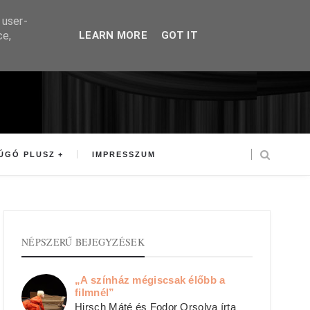
 user-
ce,
LEARN MORE
GOT IT
ÚGÓ PLUSZ
IMPRESSZUM
NÉPSZERŰ BEJEGYZÉSEK
„A színház mégiscsak élőbb a
filmnél”
Hirsch Máté és Fodor Orsolya írta