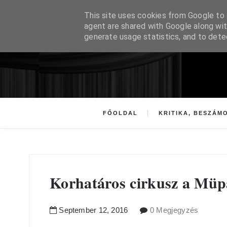
This site uses cookies from Google to d
agent are shared with Google along wit
generate usage statistics, and to det
FŐOLDAL
KRITIKA, BESZÁM
Korhatáros cirkusz a Mü
September
12
,
2016
0 Megjegyzés