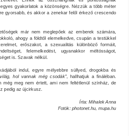
 egyes gyakorlatok a közönségre. Nézzük a több méter
re gyorsabb, és akkor a zenekar felől érkező crescendo
lehetőségek már nem meglepőek az emberek számára,
kkoló, ahogy a földtől elemelkedve, csupán a testükkel
erelmet, erőszakot, a szexualitás különböző formáit,
ndeltséget, felemelkedést, ugyanakkor méltósságot,
éget is. Szavak nélkül.
lkádjából indul, egyre mélyebbre süllyed, drogokba és
világ, hol vannak még csodák”
, hallhatjuk a fináléban.
lán még meg nem értett, ami nem feltétlenül színház, de
l. Ez pedig az újcirkusz.
Írta: Mihalek Anna
Fotók: photonet.hu, mupa.hu