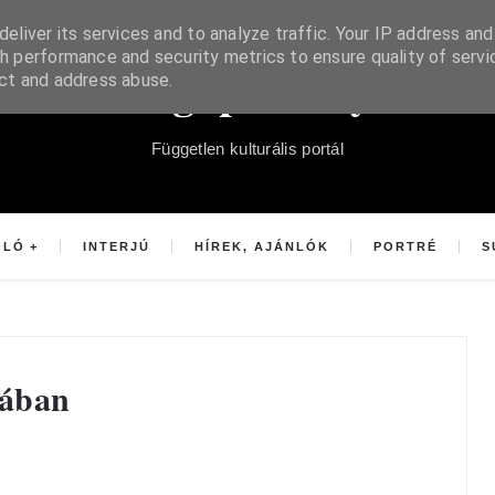
eliver its services and to analyze traffic. Your IP address and
h performance and security metrics to ensure quality of servi
Súgópéldány
ect and address abuse.
Független kulturális portál
OLÓ
INTERJÚ
HÍREK, AJÁNLÓK
PORTRÉ
S
pában