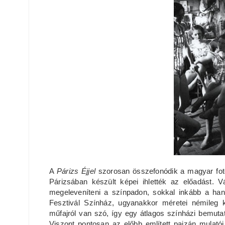
A
Párizs Éjjel
szorosan összefonódik a magyar foto
Párizsában készült képei ihlették az előadást.
megeleveníteni a színpadon, sokkal inkább a han
Fesztivál Színház, ugyanakkor méretei némileg k
műfajról van szó, így egy átlagos színházi bemut
Viszont pontosan az előbb említett pajzán mulató