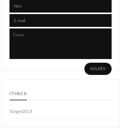
CÍMKÉK
Sziget2019