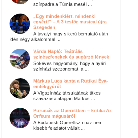
színpadra a Túmia mesél ...
„Egy mindenkiért, mindenki
egyért!” – A 3 testőr musical újra
Szegeden
A tavalyi nagy sikerű bemutató után
idén négy alkalommal ...
Várda Napló: Teátrális
színészfenekek és sugárzó lények
Sokéves hagyomány, hogy a nyári
színházi szezonomat a ...
Márkus Luca kapta a Ruttkai Éva-
emlékgyűrűt
A Vígszínház társulatának titkos
szavazása alapján Márkus ...
Porcicák az Operettben – kritika Az
Orfeum mágusáról
A Budapesti Operettszínház nem
kisebb feladatot vállalt ...