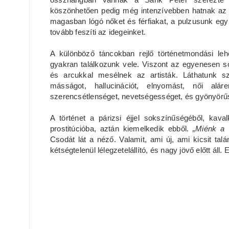
köszönhetően pedig még intenzívebben hatnak az
magasban lógó nőket és férfiakat, a pulzusunk egy
tovább feszíti az idegeinket.
A különböző táncokban rejlő történetmondási 
gyakran találkozunk vele. Viszont az egyenesen so
és arcukkal mesélnek az artisták. Láthatunk sz
másságot, hallucinációt, elnyomást, női aláre
szerencsétlenséget, nevetségességet, és gyönyörűs
A történet a párizsi éjjel sokszínűségéből, kava
prostitúcióba, aztán kiemelkedik ebből.
„Miénk a 
Csodát lát a néző. Valamit, ami új, ami kicsit ta
kétségtelenül lélegzetelállító, és nagy jövő előtt ál