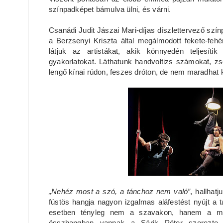
színpadképet bámulva ülni, és várni.
Csanádi Judit Jászai Mari-díjas díszlettervező szín
a Berzsenyi Kriszta által megálmodott fekete-feh
látjuk az artistákat, akik könnyedén teljesí
gyakorlatokat. Láthatunk handvoltizs számokat, zso
lengő kínai rúdon, feszes dróton, de nem maradhat 
„Nehéz most a szó, a tánchoz nem való”
, hallhat
füstös hangja nagyon izgalmas aláfestést nyújt a 
esetben tényleg nem a szavakon, hanem a moz
összhangban vannak a Sárik Péter szerezte