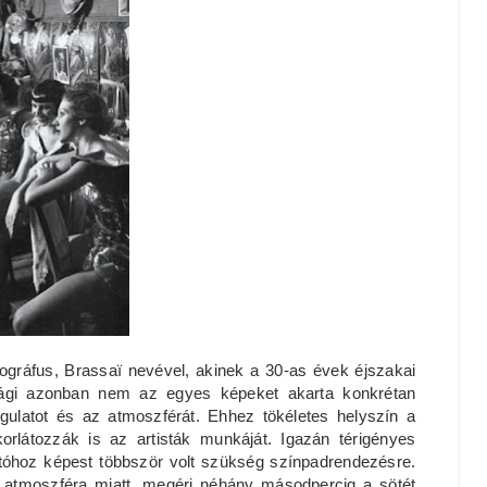
gráfus, Brassaï nevével, akinek a 30-as évek éjszakai
 Vági azonban nem az egyes képeket akarta konkrétan
gulatot és az atmoszférát. Ehhez tökéletes helyszín a
orlátozzák is az artisták munkáját. Igazán térigényes
atóhoz képest többször volt szükség színpadrendezésre.
i atmoszféra miatt, megéri néhány másodpercig a sötét