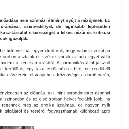
előadása nem színházi élményt nyújt a nézőjének. Ez
 drámával, szenvedéllyel, de leginkább leplezetlen
kusz-társulat sikerességét a lelkes nézői és kritikusi
sok igazolják.
mbe belépve már egyértelmű volt, hogy valami szokatlan
gy sorban asztalok és székek várták az oda jegyet váltó
anem a zenekari állásból. A harmonikás által játszott
kerültünk, egy laza erkölcsökkel bíró, de rendkívül
lat előszeretettel vonja be a közönséget a darab során,
ténylegesen az előadás, aki, mint porondmester azonnal
 a színpadon és az első sorban helyet foglalók jobb, ha
m rettennek meg az erotika izgalmas, de nagyon nyílt
ok tálcájáról és testéről fogyaszthatnak különböző apró