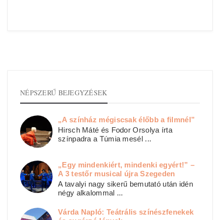
NÉPSZERŰ BEJEGYZÉSEK
„A színház mégiscsak élőbb a filmnél”
Hirsch Máté és Fodor Orsolya írta
színpadra a Túmia mesél ...
„Egy mindenkiért, mindenki egyért!” –
A 3 testőr musical újra Szegeden
A tavalyi nagy sikerű bemutató után idén
négy alkalommal ...
Várda Napló: Teátrális színészfenekek