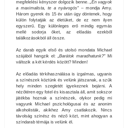
megfelelési kényszer dolgozik benne.
„Én vagyok
a maximalista, te a nyávogós”
– mondja Amy.
Három gyerek és 15 év után úgy döntenek, hogy
külön folytatják az életüket, de ez nem ilyen
egyszerű. Egy különleges erő mindig egymás
mellé sodorja őket, az előadás ezekből
találkozásokból áll össze.
Az darab egyik első és utolsó mondata Michael
szájából hangzik el:
„Barátok maradhatunk?”
Mi
változik a két kérdés között? Minden!
Az előadás térkihasználása is izgalmas, ugyanis
a színészek köztünk és velünk játszanak, a szűk
hely minden szegletét igyekeznek bejárni. A
nézőtéren egy fotel és kisasztala áll, amit sokszor
játékba hoznak a színészek, olykor pedig mi
vagyunk Michael pszichológusai és az anonim
alkoholisták, akikhez Amy csatlakozik. Nincs
távolság színész és néző közt, mint ahogyan a
színdarab témája is velünk él.