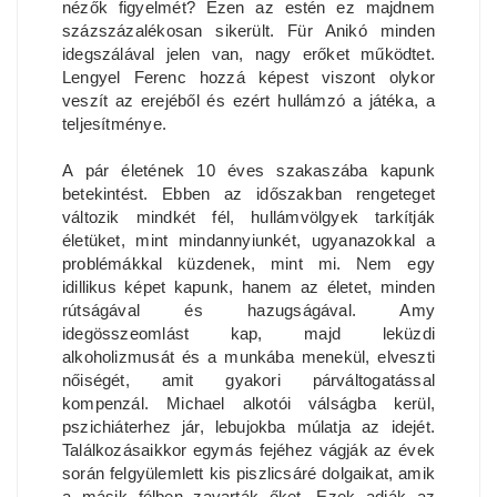
nézők figyelmét? Ezen az estén ez majdnem
százszázalékosan sikerült. Für Anikó minden
idegszálával jelen van, nagy erőket működtet.
Lengyel Ferenc hozzá képest viszont olykor
veszít az erejéből és ezért hullámzó a játéka, a
teljesítménye.
A pár életének 10 éves szakaszába kapunk
betekintést. Ebben az időszakban rengeteget
változik mindkét fél, hullámvölgyek tarkítják
életüket, mint mindannyiunkét, ugyanazokkal a
problémákkal küzdenek, mint mi. Nem egy
idillikus képet kapunk, hanem az életet, minden
rútságával és hazugságával. Amy
idegösszeomlást kap, majd leküzdi
alkoholizmusát és a munkába menekül, elveszti
nőiségét, amit gyakori párváltogatással
kompenzál. Michael alkotói válságba kerül,
pszichiáterhez jár, lebujokba múlatja az idejét.
Találkozásaikkor egymás fejéhez vágják az évek
során felgyülemlett kis piszlicsáré dolgaikat, amik
a másik félben zavarták őket. Ezek adják az