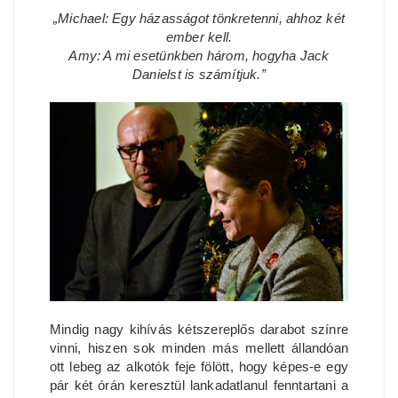
„Michael: Egy házasságot tönkretenni, ahhoz két
ember kell.
Amy: A mi esetünkben három, hogyha Jack
Danielst is számítjuk.”
Mindig nagy kihívás kétszereplős darabot színre
vinni, hiszen sok minden más mellett állandóan
ott lebeg az alkotók feje fölött, hogy képes-e egy
pár két órán keresztül lankadatlanul fenntartani a