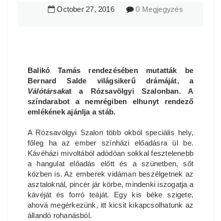
October
27
,
2016
0 Megjegyzés
Balikó Tamás rendezésében mutatták be
Bernard Salde világsikerű drámáját, a
Válótársak
at a Rózsavölgyi Szalonban. A
színdarabot a nemrégiben elhunyt rendező
emlékének ajánlja a stáb.
A Rózsavölgyi Szalon több okból speciális hely,
főleg ha az ember színházi előadásra ül be.
Kávéházi mivoltából adódóan sokkal fesztelenebb
a hangulat előadás előtt és a szünetben, sőt
közben is. Az emberek vidáman beszélgetnek az
asztaloknál, pincér jár körbe, mindenki iszogatja a
kávéját és forró teáját. Egy kis béke szigete,
ahová megérkezünk, itt kicsit kikapcsolhatunk az
állandó rohanásból.