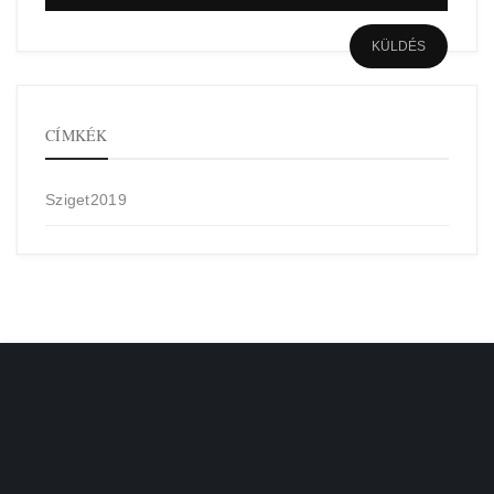
CÍMKÉK
Sziget2019