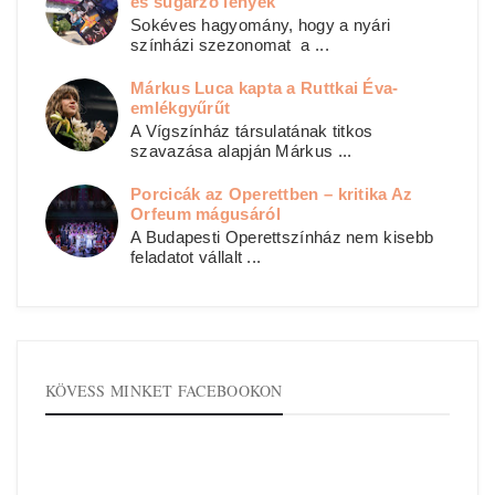
és sugárzó lények
Sokéves hagyomány, hogy a nyári
színházi szezonomat a ...
Márkus Luca kapta a Ruttkai Éva-
emlékgyűrűt
A Vígszínház társulatának titkos
szavazása alapján Márkus ...
Porcicák az Operettben – kritika Az
Orfeum mágusáról
A Budapesti Operettszínház nem kisebb
feladatot vállalt ...
KÖVESS MINKET FACEBOOKON