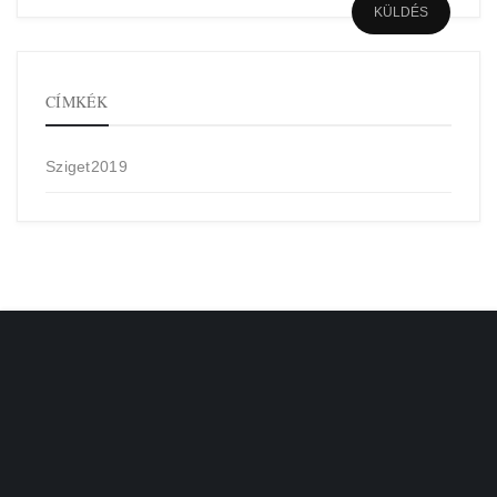
CÍMKÉK
Sziget2019