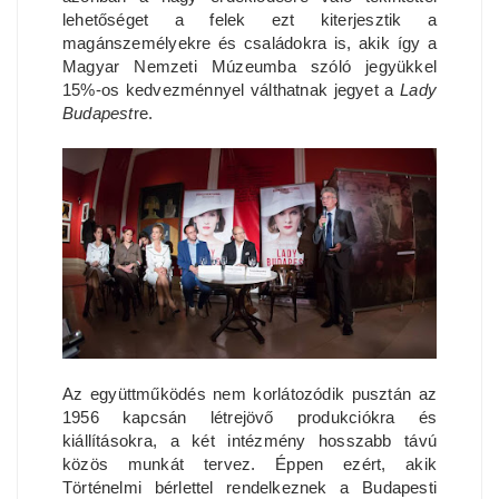
lehetőséget a felek ezt kiterjesztik a
magánszemélyekre és családokra is, akik így a
Magyar Nemzeti Múzeumba szóló jegyükkel
15%-os kedvezménnyel válthatnak jegyet a
Lady
Budapest
re.
Az együttműködés nem korlátozódik pusztán az
1956 kapcsán létrejövő produkciókra és
kiállításokra, a két intézmény hosszabb távú
közös munkát tervez. Éppen ezért, akik
Történelmi bérlettel rendelkeznek a Budapesti