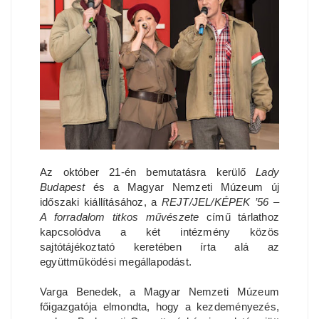
Az október 21-én bemutatásra kerülő
Lady
Budapest
és a Magyar Nemzeti Múzeum új
időszaki kiállításához, a
REJT/JEL/KÉPEK ’56 –
A forradalom titkos művészete
című tárlathoz
kapcsolódva a két intézmény közös
sajtótájékoztató keretében írta alá az
együttműködési megállapodást.
Varga Benedek, a Magyar Nemzeti Múzeum
főigazgatója elmondta, hogy a kezdeményezés,