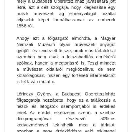
mely a Budapesti Operettszínház javaslatára jött
létre, azt a célt szolgálja, hogy kiegészítse egy
másik művészeti ág élményvilágát, ezáltal
teljesebb képet formálhassanak az emberek
1956-ról.
Ahogy azt a főigazgató elmondta, a Magyar
Nemzeti Múzeum olyan művészeti anyagot
gyűjtött és rendezett össze, amik más tárlatokkal
szemben nem csak a felszabadítás emlékéről
szólnak, hanem a megtorlásról is. Teszi mindezt
a művészet oldaláról megközelítve, de nem
kizárólagosan, hiszen egy történeti interpretációt
is fel kíván mutatni.
Lőrinczy György, a Budapesti Operettszínház
főigazgatója hozzátette, hogy ez a találkozás a
nézők és látogatók szempontjából is érdekes
lehet. Az eredeti elképzelés szerint a színház
diákprogramjának résztvevői 50%-os
kedvezménnyel tekinthetik meg a tárlatot,
azonban a nagy érdeklődésre való tekintettel