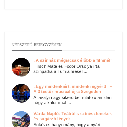
NÉPSZERŰ BEJEGYZÉSEK
„A színház mégiscsak élőbb a filmnél”
Hirsch Máté és Fodor Orsolya írta
színpadra a Túmia mesél ...
„Egy mindenkiért, mindenki egyért!” –
A 3 testőr musical újra Szegeden
A tavalyi nagy sikerű bemutató után idén
négy alkalommal ...
Várda Napló: Teátrális színészfenekek
és sugárzó lények
Sokéves hagyomány, hogy a nyári