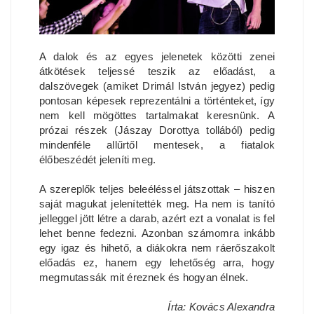
A dalok és az egyes jelenetek közötti zenei
átkötések teljessé teszik az előadást, a
dalszövegek (amiket Drimál István jegyez) pedig
pontosan képesek reprezentálni a történteket, így
nem kell mögöttes tartalmakat keresnünk. A
prózai részek (Jászay Dorottya tollából) pedig
mindenféle allűrtől mentesek, a fiatalok
élőbeszédét jeleníti meg.
A szereplők teljes beleéléssel játszottak – hiszen
saját magukat jelenítették meg. Ha nem is tanító
jelleggel jött létre a darab, azért ezt a vonalat is fel
lehet benne fedezni. Azonban számomra inkább
egy igaz és hihető, a diákokra nem ráerőszakolt
előadás ez, hanem egy lehetőség arra, hogy
megmutassák mit éreznek és hogyan élnek.
Írta: Kovács Alexandra