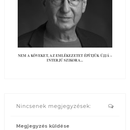
NEM A KÖVEKET, AZ EMLÉKEZETET ÉPÍTJÜK ÚJJÁ –
INTERJÚ SZIKORA...
Nincsenek megjegyzések:
Megjegyzés küldése