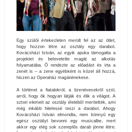
Egy szülői értekezleten merült fel az az ötlet,
hogy hozzon létre az osztály egy darabot.
Kovácsházi István, az egyik apuka támogatta a
projektet és belevetette magát az alkotás
folyamatába. Ő rendezte az előadást és írta a
zenét is – a zene egyébként is közel áll hozzá,
hiszen az Operaház magánénekese.
A történet a fiatalokról, a tizenévesekről szól,
arról, hogy ők hogyan látják és élik a világot. A
sztori elemeit az osztály életéből merítették, ami
még inkább hitelessé teszi a darabot. Ahogy
Kovácsházi István elmondta, nem könnyű egy
egész osztályt bevonni egy musicalbe, mert
akkor egy elég sok szereplős darab jönne létre.