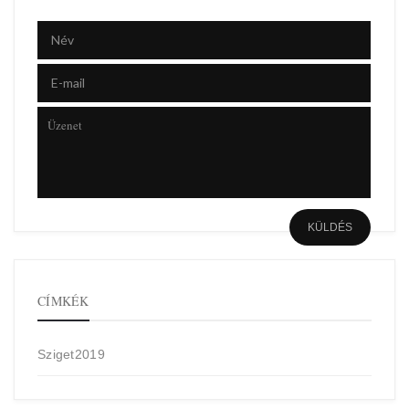
CÍMKÉK
Sziget2019