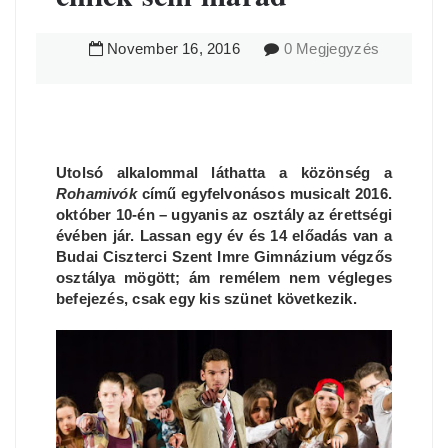
November
16
,
2016
0 Megjegyzés
Utolsó alkalommal láthatta a közönség a
Rohamivók
című egyfelvonásos musicalt 2016.
október 10-én – ugyanis az osztály az érettségi
évében jár. Lassan egy év és 14 előadás van a
Budai Ciszterci Szent Imre Gimnázium végzős
osztálya mögött; ám remélem nem végleges
befejezés, csak egy kis szünet következik.