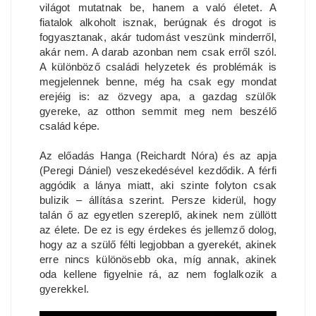
világot mutatnak be, hanem a való életet. A
fiatalok alkoholt isznak, berúgnak és drogot is
fogyasztanak, akár tudomást veszünk minderről,
akár nem. A darab azonban nem csak erről szól.
A különböző családi helyzetek és problémák is
megjelennek benne, még ha csak egy mondat
erejéig is: az özvegy apa, a gazdag szülők
gyereke, az otthon semmit meg nem beszélő
család képe.
Az előadás Hanga (Reichardt Nóra) és az apja
(Peregi Dániel) veszekedésével kezdődik. A férfi
aggódik a lánya miatt, aki szinte folyton csak
bulizik – állítása szerint. Persze kiderül, hogy
talán ő az egyetlen szereplő, akinek nem züllött
az élete. De ez is egy érdekes és jellemző dolog,
hogy az a szülő félti legjobban a gyerekét, akinek
erre nincs különösebb oka, míg annak, akinek
oda kellene figyelnie rá, az nem foglalkozik a
gyerekkel.