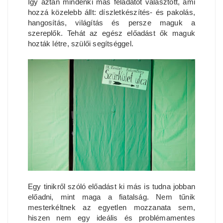
Így aztán mindenki más feladatot választott, ami
hozzá közelebb állt: díszletkészítés- és pakolás,
hangosítás, világítás és persze maguk a
szereplők. Tehát az egész előadást ők maguk
hozták létre, szülői segítséggel.
Egy tinikről szóló előadást ki más is tudna jobban
előadni, mint maga a fiatalság. Nem tűnik
mesterkéltnek az egyetlen mozzanata sem,
hiszen nem egy ideális és problémamentes