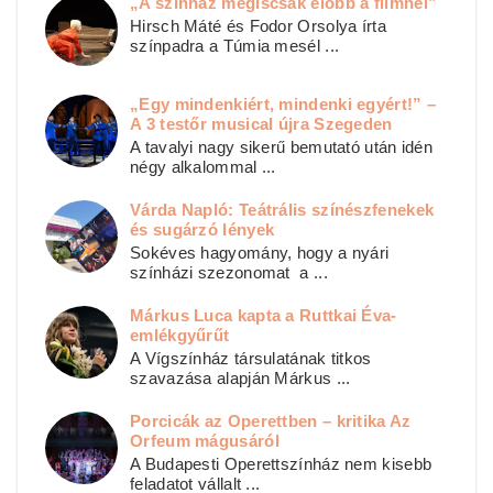
„A színház mégiscsak élőbb a filmnél”
Hirsch Máté és Fodor Orsolya írta
színpadra a Túmia mesél ...
„Egy mindenkiért, mindenki egyért!” –
A 3 testőr musical újra Szegeden
A tavalyi nagy sikerű bemutató után idén
négy alkalommal ...
Várda Napló: Teátrális színészfenekek
és sugárzó lények
Sokéves hagyomány, hogy a nyári
színházi szezonomat a ...
Márkus Luca kapta a Ruttkai Éva-
emlékgyűrűt
A Vígszínház társulatának titkos
szavazása alapján Márkus ...
Porcicák az Operettben – kritika Az
Orfeum mágusáról
A Budapesti Operettszínház nem kisebb
feladatot vállalt ...