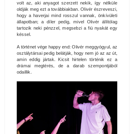
volt az, aki anyagot szerzett nekik, így nélküle
oldják meg ezt a továbbiakban. Olivér észreveszi,
hogy a haverjai mind rosszul vannak, önkívületi
állapotban; a díler pedig, mivel Olivér állítólag
tartozik neki pénzzel, megsebzi a fiú nyakát egy
késsel.
A történet vége happy end: Olivér meggyógyul, az
osztálytársai pedig belátják, hogy nem jó az az út,
amin eddig jártak. Kicsit hirtelen történik ez a
drámai megtérés, de a darab szempontjából
odaillik.