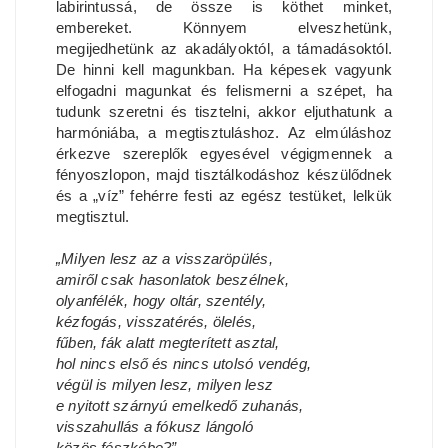
labirintussá, de össze is köthet minket,
embereket. Könnyem elveszhetünk,
megijedhetünk az akadályoktól, a támadásoktól.
De hinni kell magunkban. Ha képesek vagyunk
elfogadni magunkat és felismerni a szépet, ha
tudunk szeretni és tisztelni, akkor eljuthatunk a
harmóniába, a megtisztuláshoz. Az elmúláshoz
érkezve szereplők egyesével végigmennek a
fényoszlopon, majd tisztálkodáshoz készülődnek
és a „víz” fehérre festi az egész testüket, lelkük
megtisztul.
„Milyen lesz az a visszaröpülés,
amiről csak hasonlatok beszélnek,
olyanfélék, hogy oltár, szentély,
kézfogás, visszatérés, ölelés,
fűben, fák alatt megterített asztal,
hol nincs első és nincs utolsó vendég,
végül is milyen lesz, milyen lesz
e nyitott szárnyú emelkedő zuhanás,
visszahullás a fókusz lángoló
közös fészkébe?”