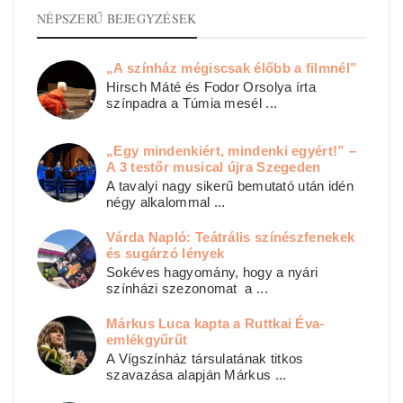
NÉPSZERŰ BEJEGYZÉSEK
„A színház mégiscsak élőbb a filmnél”
Hirsch Máté és Fodor Orsolya írta
színpadra a Túmia mesél ...
„Egy mindenkiért, mindenki egyért!” –
A 3 testőr musical újra Szegeden
A tavalyi nagy sikerű bemutató után idén
négy alkalommal ...
Várda Napló: Teátrális színészfenekek
és sugárzó lények
Sokéves hagyomány, hogy a nyári
színházi szezonomat a ...
Márkus Luca kapta a Ruttkai Éva-
emlékgyűrűt
A Vígszínház társulatának titkos
szavazása alapján Márkus ...