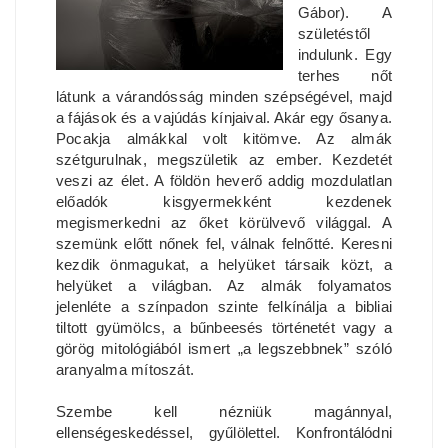
Gábor). A
születéstől
indulunk. Egy
terhes nőt
látunk a várandósság minden szépségével, majd
a fájások és a vajúdás kínjaival. Akár egy ősanya.
Pocakja almákkal volt kitömve. Az almák
szétgurulnak, megszületik az ember. Kezdetét
veszi az élet. A földön heverő addig mozdulatlan
előadók kisgyermekként kezdenek
megismerkedni az őket körülvevő világgal. A
szemünk előtt nőnek fel, válnak felnőtté. Keresni
kezdik önmagukat, a helyüket társaik közt, a
helyüket a világban. Az almák folyamatos
jelenléte a színpadon szinte felkínálja a bibliai
tiltott gyümölcs, a bűnbeesés történetét vagy a
görög mitológiából ismert „a legszebbnek” szóló
aranyalma mítoszát.
Szembe kell nézniük magánnyal,
ellenségeskedéssel, gyűlölettel. Konfrontálódni