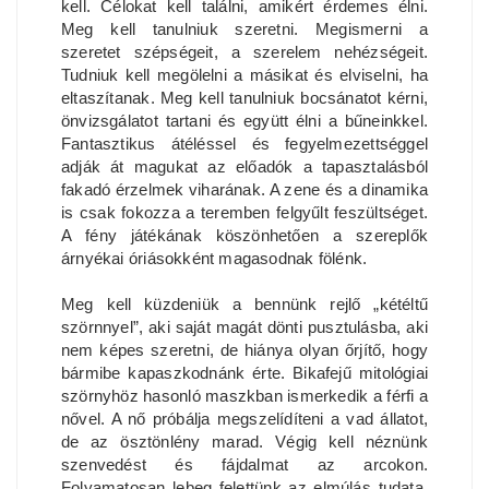
kell. Célokat kell találni, amikért érdemes élni.
Meg kell tanulniuk szeretni. Megismerni a
szeretet szépségeit, a szerelem nehézségeit.
Tudniuk kell megölelni a másikat és elviselni, ha
eltaszítanak. Meg kell tanulniuk bocsánatot kérni,
önvizsgálatot tartani és együtt élni a bűneinkkel.
Fantasztikus átéléssel és fegyelmezettséggel
adják át magukat az előadók a tapasztalásból
fakadó érzelmek viharának. A zene és a dinamika
is csak fokozza a teremben felgyűlt feszültséget.
A fény játékának köszönhetően a szereplők
árnyékai óriásokként magasodnak fölénk.
Meg kell küzdeniük a bennünk rejlő „kétéltű
szörnnyel”, aki saját magát dönti pusztulásba, aki
nem képes szeretni, de hiánya olyan őrjítő, hogy
bármibe kapaszkodnánk érte. Bikafejű mitológiai
szörnyhöz hasonló maszkban ismerkedik a férfi a
nővel. A nő próbálja megszelídíteni a vad állatot,
de az ösztönlény marad. Végig kell néznünk
szenvedést és fájdalmat az arcokon.
Folyamatosan lebeg felettünk az elmúlás tudata.