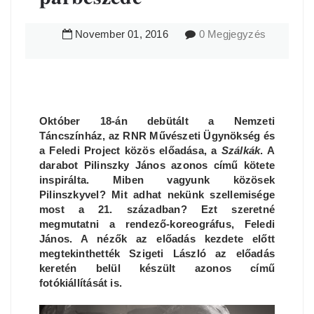
November
01
,
2016
0 Megjegyzés
Október 18-án debütált a Nemzeti
Táncszínház, az RNR Művészeti Ügynökség és
a Feledi Project közös előadása, a
Szálkák
. A
darabot Pilinszky János azonos című kötete
inspirálta. Miben vagyunk közösek
Pilinszkyvel? Mit adhat nekünk szellemisége
most a 21. században? Ezt szeretné
megmutatni a rendező-koreográfus, Feledi
János. A nézők az előadás kezdete előtt
megtekinthették Szigeti László az előadás
keretén belül készült azonos című
fotókiállítását is.