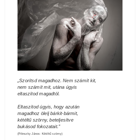
„Szorítsd magadhoz. Nem számít kit,
nem számít mit, utána úgyis
eltaszítod magadtól.
Eltaszítod úgyis, hogy azután
magadhoz ölelj bárkit-bármit,
kétéltű szörny, beteljesítve
bukásod fokozatait.”
(Pilinszky János: Kétéltű szörny)