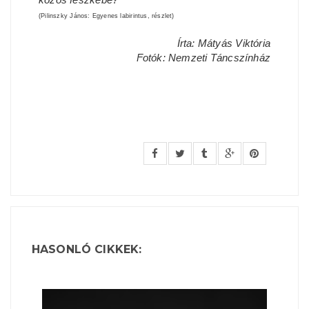
(Pilinszky János: Egyenes labirintus, részlet)
Írta: Mátyás Viktória
Fotók: Nemzeti Táncszínház
HASONLÓ CIKKEK: