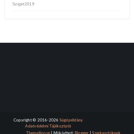
Sziget2019
Copyright © 2016-2026
Súgópéldány
Adatvédelmi Tájékoztató
ThemeXpose
| Működteti:
Blogger
|
Szerkesztőknek