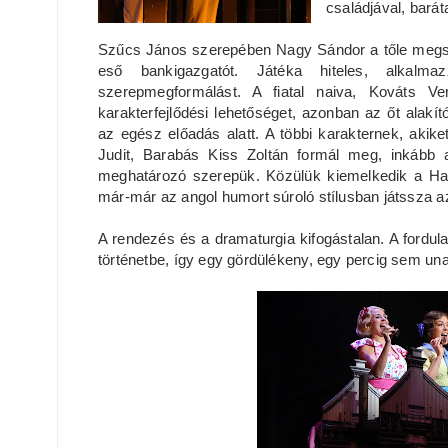
családjával, baráta
Szűcs János szerepében Nagy Sándor a tőle megszok
eső bankigazgatót. Játéka hiteles, alkalm
szerepmegformálást. A fiatal naiva, Kováts V
karakterfejlődési lehetőséget, azonban az őt alakí
az egész előadás alatt. A többi karakternek, aki
Judit, Barabás Kiss Zoltán formál meg, inkább
meghatározó szerepük. Közülük kiemelkedik a Halm
már-már az angol humort súroló stílusban játssza az 
A rendezés és a dramaturgia kifogástalan. A fordul
történetbe, így egy gördülékeny, egy percig sem una