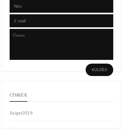
CÍMKÉK
Sziget2019