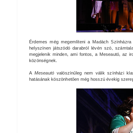
Érdemes még megemlíteni a Madách Színházra j
helyszínen játszódó darabról lévén szó, számtal
megjelenik minden, ami fontos, a Meseautó, az irod
közönségnek.
A
Meseautó
valószínűleg nem válik színházi kl
hatásának köszönhetően még hosszú évekig szerepe