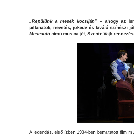
„Repülünk a mesék kocsiján”
– ahogy az ism
pillanatok, nevetés, jókedv és kiváló színészi 
Meseautó
című musicaljét, Szente Vajk rendezés
A legendás, első ízben 1934-ben bemutatott film mu