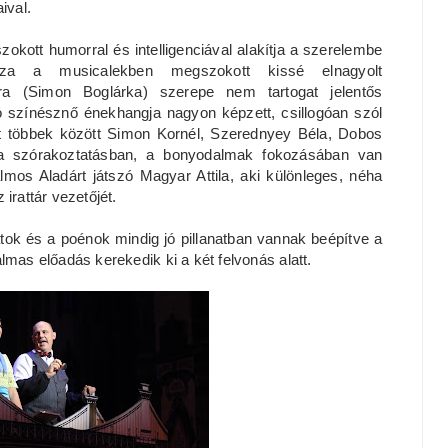
ival.
ott humorral és intelligenciával alakítja a szerelembe
azza a musicalekben megszokott kissé elnagyolt
era (Simon Boglárka) szerepe nem tartogat jelentős
tó színésznő énekhangja nagyon képzett, csillogóan szól
ket többek között Simon Kornél, Szerednyey Béla, Dobos
 a szórakoztatásban, a bonyodalmak fokozásában van
os Aladárt játszó Magyar Attila, aki különleges, néha
irattár vezetőjét.
atok és a poénok mindig jó pillanatban vannak beépítve a
lmas előadás kerekedik ki a két felvonás alatt.