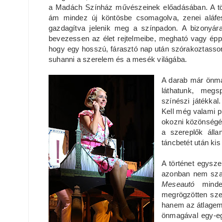
a Madách Színház művészeinek előadásában. A tör
ám mindez új köntösbe csomagolva, zenei aláfe
gazdagítva jelenik meg a színpadon. A bizonyá
bevezessen az élet rejtelmeibe, megható vagy éppe
hogy egy hosszú, fárasztó nap után szórakoztasson,
suhanni a szerelem és a mesék világába.
A darab már önmag
láthatunk, megs
színészi játékka
Kell még valami p
okozni közönségén
a szereplők álla
táncbetét után ki
A történet egysze
azonban nem szab
Meseautó
mind
megrögzötten sze
hanem az átlagemb
önmagával egy-eg