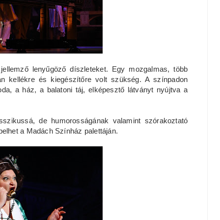
ellemző lenyűgöző díszleteket. Egy mozgalmas, több
an kellékre és kiegészítőre volt szükség. A színpadon
a, a ház, a balatoni táj, elképesztő látványt nyújtva a
asszikussá, de humorosságának valamint szórakoztató
lhet a Madách Színház palettáján.