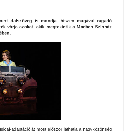
ert dalszöveg is mondja, hiszen magával ragadó
játék várja azokat, akik megtekintik a Madách Színház
ében.
sical-adaptációját most először láthatja a nagyközönség