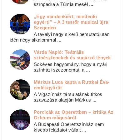
színpadra a Túmia mesél ...
„Egy mindenkiért, mindenki
egyért!” – A 3 testőr musical újra
Szegeden
A tavalyi nagy sikerű bemutató után
idén négy alkalommal ...
Várda Napló: Teátrális
színészfenekek és sugárzó lények
Sokéves hagyomány, hogy a nyári
színházi szezonomat a ...
Márkus Luca kapta a Ruttkai Éva-
emlékgyűrűt
A Vígszínház társulatának titkos
szavazása alapján Márkus ...
Porcicák az Operettben – kritika Az
Orfeum mágusáról
A Budapesti Operettszínház nem
kisebb feladatot vállalt ...