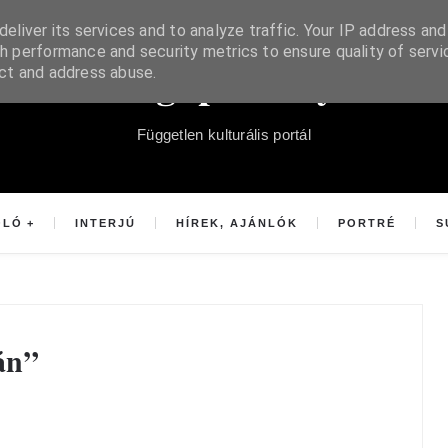
eliver its services and to analyze traffic. Your IP address and
h performance and security metrics to ensure quality of servi
Súgópéldány
ect and address abuse.
Független kulturális portál
OLÓ
INTERJÚ
HÍREK, AJÁNLÓK
PORTRÉ
S
án”