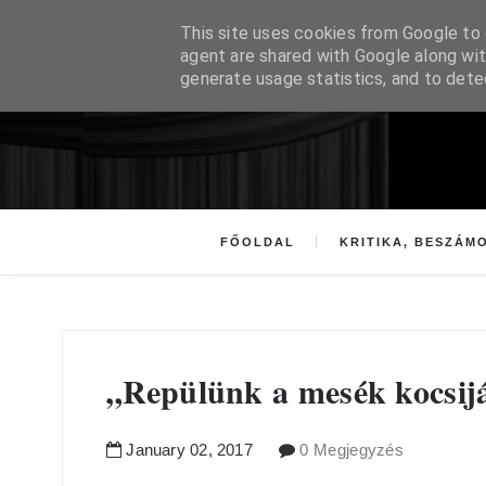
This site uses cookies from Google to d
agent are shared with Google along wit
generate usage statistics, and to det
FŐOLDAL
KRITIKA, BESZÁM
„Repülünk a mesék kocsij
January
02
,
2017
0 Megjegyzés