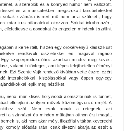
ténet, a szereplők és a könnyed humor nem változott,
stéssel és a musicalekben megszokott táncbetétekkel
ra sokak számára ismert mű nem arra született, hogy
n katartikus pillanatokat okozzon. Sokkal inkább azért,
 elfeledtesse a gondokat és engedjen mindenkit szállni,
ában sikerre ítélt, hiszen egy örökérvényű klasszikust
pékelve rendkívüli díszletekkel és magával ragadó
l. Egy szuperprodukcióhoz azonban mindez még kevés.
lusz, valami különleges, ami képes felejthetetlen élményt
ek. Ezt Szente Vajk rendező kiválóan vette észre, ezért
ndó interakciókkal, kiszólásokkal vagy éppen egy-egy
s ajándékokkal lepik meg nézőiket.
rű, néhol már klisés hollywoodi álomsztorinak is tűnhet,
ad elfelejteni az ilyen művek közönségvonzó erejét. A
enkihez szól. Nem csak annak a rétegnek, aki
reti a színházat és minden műfajban otthon érzi magát,
ernek is, aki nem akar mély, filozófiai vitákba keveredni
y komoly előadás után, csak élvezni akarja az estét a