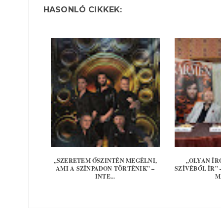
HASONLÓ CIKKEK:
„SZERETEM ŐSZINTÉN MEGÉLNI,
„OLYAN ÍR
AMI A SZÍNPADON TÖRTÉNIK” –
SZÍVÉBŐL ÍR”
INTE...
M