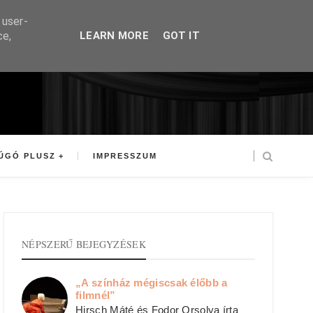
 user-
ce,
LEARN MORE
GOT IT
ÚGÓ PLUSZ
IMPRESSZUM
NÉPSZERŰ BEJEGYZÉSEK
„A színház mégiscsak élőbb a
filmnél”
Hirsch Máté és Fodor Orsolya írta