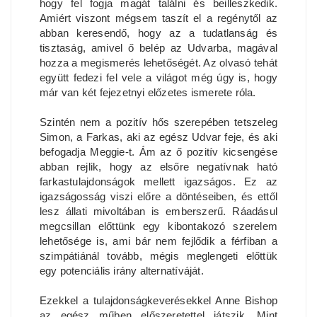
hogy fel fogja magát találni és beilleszkedik.
Amiért viszont mégsem taszít el a regénytől az
abban keresendő, hogy az a tudatlanság és
tisztaság, amivel ő belép az Udvarba, magával
hozza a megismerés lehetőségét. Az olvasó tehát
együtt fedezi fel vele a világot még úgy is, hogy
már van két fejezetnyi előzetes ismerete róla.
Szintén nem a pozitív hős szerepében tetszeleg
Simon, a Farkas, aki az egész Udvar feje, és aki
befogadja Meggie-t. Ám az ő pozitív kicsengése
abban rejlik, hogy az elsőre negatívnak ható
farkastulajdonságok mellett igazságos. Ez az
igazságosság viszi előre a döntéseiben, és ettől
lesz állati mivoltában is emberszerű. Ráadásul
megcsillan előttünk egy kibontakozó szerelem
lehetősége is, ami bár nem fejlődik a férfiban a
szimpátiánál tovább, mégis meglengeti előttük
egy potenciális irány alternatíváját.
Ezekkel a tulajdonságkeverésekkel Anne Bishop
az egész műben előszeretettel játszik. Mint