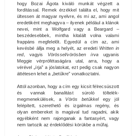
hogy Bozai Ágota kiváló munkát végzett a
fordítással. Remek érzékkel találta el, hogy mit
ültessen át magyar nyelvre, és mi az, ami angol
eredetiként meghagyva – ilyenek például a klánok
nevei, mint a Wolfgard vagy a Beargard –
beszédesebbek, mintha kitalált volna valami
frappáns megfelelőt. Egyedül a cím az, ami
kevésbé állja meg a helyét, az eredeti
Written in
red
, vagyis
Vörössel/vörösben írva
ugyanis
Meggie vérprófétaságára utal, arra, hogy a
vérével „írja” a jóslatokat, ezt pedig csak nagyon
áttétesen lehet a „betűkre” vonatkoztatni.
Attól azonban, hogy a cím egy kicsit félrecsúszott
és vannak banalitást súroló töltelék-
megmenekülések, a
Vörös betűkkel
egy jól
felépített, szerethető és izgalmas regény, és
olyan embereket is magával tud ragadni, akik
egyébként nem rajonganak a fantasyért, vagy
nem tartozik az érdeklődési körükbe a műfaj.