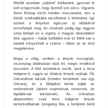
Mielőtt azonban „sablont” kiáltanánk, gyorsan le
kell szögeznünk, hogy ilyenről szó sincs. Ugyanis
Anne Bishop kerül minden mozzanatot, ami a
klisék szakadékába taszíthatná a történetet, így
ezeket a lényeket egészen új oldalukról
ismerhetjük meg. Az írónőnek pedig egy nagyon
szép belépő ez a regény a magyar olvasótábor
felé, ugyanis – habár külföldön már tíz fölött van a
kiadott könyveinek a száma – itthon ez az első
megjelenése.
Maga a világ, amiben a lények mozognak,
viszonylag átláthatóan épül fel, mégis rendkívül
összetett. A föld területekre oszlik, amit a
terra
indigene
-k, vagyis az őslakos lények uralnak. Ők
Udvarokban laknak (minden területnek van egy
Udvara), és a földjeiket bérbe adják az
embereknek (akiket majmoknak neveznek, és
tápláléknak tekintenek). Az Udvarban
alapesetben csak terra indigene lények
tartózkodhatnak (rengeteg féle, a területen belül