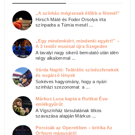
„A színház mégiscsak élőbb a filmnél”
Hirsch Máté és Fodor Orsolya írta
színpadra a Túmia mesél ...
„Egy mindenkiért, mindenki egyért!” –
A 3 testőr musical újra Szegeden
A tavalyi nagy sikerű bemutató után idén
négy alkalommal ...
Várda Napló: Teátrális színészfenekek
és sugárzó lények
Sokéves hagyomány, hogy a nyári
színházi szezonomat a ...
Márkus Luca kapta a Ruttkai Éva-
emlékgyűrűt
A Vígszínház társulatának titkos
szavazása alapján Márkus ...
Porcicák az Operettben – kritika Az
Orfeum mágusáról