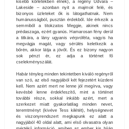
kisebb körletekben élnek), a regény Udvara –
Lakeside – azonban nyit a
majmok
felé, és
bizonyos üzleteket ők is látogathatnak. Nem
humánusságból, pusztán érdekből. Ide érkezik a
semmiből a titokzatos Meggie, akinek nincs
prédaszaga, ezért gyanús. Hamarosan fény derül
a titkára, a lány ugyanis
vérpróféta
, vagyis ha
megvágja magát, vagy sérülés keletkezik a
bőrén, akkor látja a jövőt. És ez bizony nagyon
sok pénzt ér, ez adja a történet fő
cselekményszálát.
Habár tényleg minden tekintetben kiváló regényről
van szó, az első nagyjából két fejezetért küzdeni
kell. Nem azért mert ne lenne jól megírva, vagy
kevésbé lenne érdekfeszítő, mint a történet
további része, sokkal inkább azért, mert a
szerkezet miatt gyakorlatilag minden nevet,
teremtményt (kivéve Tess kilétét), helységnevet
és viszonyrendszert megkapunk ez alatt a
nagyjából 40 oldal alatt, ami első olvasatra olyan
mértékű információ, amiben az ember kis híján