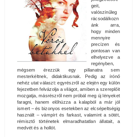
geit,
valószínűleg
rácsodálkozn
ánk arra,
hogy minden
mennyire
precízen és
pontosan van
elhelyezve a
regényben,
mégsem érezzük egy pillanatra sem
mesterkéltnek, didaktikusnak. Pedig az írónő
nehéz utat választ: egyrészről az elején egy külön
fejezetben felvázolja a világot, amiben a szereplőit
mozgatja, másrészről nem próbál meg új lényeket
faragni, hanem előhúzza a kalapból a már jól
ismert – és bizonyos esetekben az elcsépeltségig
használt – vámpírt és farkast, valamint a sötét,
rémisztő történetek elmaradhatatlan állatait, a
medvét és a hollót.