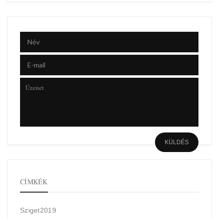
CÍMKÉK
Sziget2019