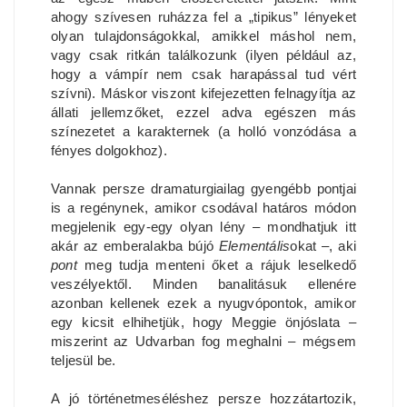
ahogy szívesen ruházza fel a „tipikus” lényeket
olyan tulajdonságokkal, amikkel máshol nem,
vagy csak ritkán találkozunk (ilyen például az,
hogy a vámpír nem csak harapással tud vért
szívni). Máskor viszont kifejezetten felnagyítja az
állati jellemzőket, ezzel adva egészen más
színezetet a karakternek (a holló vonzódása a
fényes dolgokhoz).
Vannak persze dramaturgiailag gyengébb pontjai
is a regénynek, amikor csodával határos módon
megjelenik egy-egy olyan lény – mondhatjuk itt
akár az emberalakba bújó
Elementális
okat –, aki
pont
meg tudja menteni őket a rájuk leselkedő
veszélyektől. Minden banalitásuk ellenére
azonban kellenek ezek a nyugvópontok, amikor
egy kicsit elhihetjük, hogy Meggie önjóslata –
miszerint az Udvarban fog meghalni – mégsem
teljesül be.
A jó történetmeséléshez persze hozzátartozik,