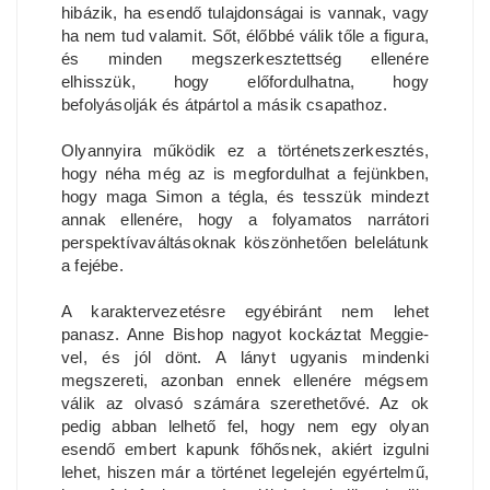
hibázik, ha esendő tulajdonságai is vannak, vagy
ha nem tud valamit. Sőt, élőbbé válik tőle a figura,
és minden megszerkesztettség ellenére
elhisszük, hogy előfordulhatna, hogy
befolyásolják és átpártol a másik csapathoz.
Olyannyira működik ez a történetszerkesztés,
hogy néha még az is megfordulhat a fejünkben,
hogy maga Simon a tégla, és tesszük mindezt
annak ellenére, hogy a folyamatos narrátori
perspektívaváltásoknak köszönhetően belelátunk
a fejébe.
A karaktervezetésre egyébiránt nem lehet
panasz. Anne Bishop nagyot kockáztat Meggie-
vel, és jól dönt. A lányt ugyanis mindenki
megszereti, azonban ennek ellenére mégsem
válik az olvasó számára szerethetővé. Az ok
pedig abban lelhető fel, hogy nem egy olyan
esendő embert kapunk főhősnek, akiért izgulni
lehet, hiszen már a történet legelején egyértelmű,