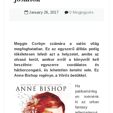
January
26
,
2017
0 Megjegyzés
Meggie Corbyn számára a valós világ
megfoghatatlan. Ez az egyszerű állítás pedig
tökéletesen lefedi azt a helyzetet, amibe az
olvasó kerül, amikor erről a könyvről kell
beszélnie: egyszerre csodálatos és
hátborzongató, és lehetetlen betelni vele. Ez
Anne Bishop regénye, a
Vörös betűkkel
.
Ha
patikamérleg
en mérnénk
ki az urban
fantasy
jellegzetessé