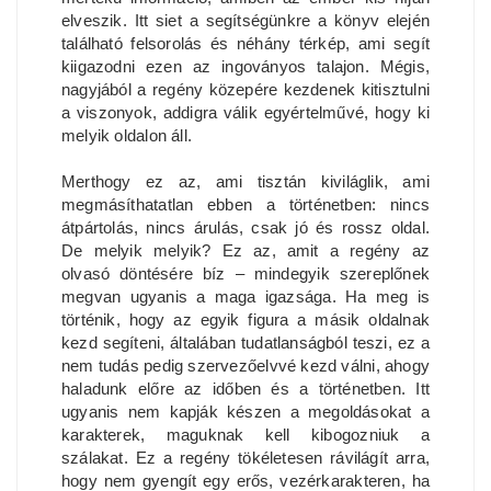
elveszik. Itt siet a segítségünkre a könyv elején
található felsorolás és néhány térkép, ami segít
kiigazodni ezen az ingoványos talajon. Mégis,
nagyjából a regény közepére kezdenek kitisztulni
a viszonyok, addigra válik egyértelművé, hogy ki
melyik oldalon áll.
Merthogy ez az, ami tisztán kiviláglik, ami
megmásíthatatlan ebben a történetben: nincs
átpártolás, nincs árulás, csak jó és rossz oldal.
De melyik melyik? Ez az, amit a regény az
olvasó döntésére bíz – mindegyik szereplőnek
megvan ugyanis a maga igazsága. Ha meg is
történik, hogy az egyik figura a másik oldalnak
kezd segíteni, általában tudatlanságból teszi, ez a
nem tudás pedig szervezőelvvé kezd válni, ahogy
haladunk előre az időben és a történetben. Itt
ugyanis nem kapják készen a megoldásokat a
karakterek, maguknak kell kibogozniuk a
szálakat. Ez a regény tökéletesen rávilágít arra,
hogy nem gyengít egy erős, vezérkarakteren, ha