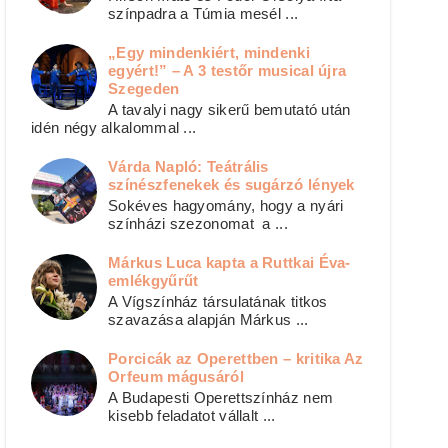
színpadra a Túmia mesél ...
„Egy mindenkiért, mindenki
egyért!” – A 3 testőr musical újra
Szegeden
A tavalyi nagy sikerű bemutató után
idén négy alkalommal ...
Várda Napló: Teátrális
színészfenekek és sugárzó lények
Sokéves hagyomány, hogy a nyári
színházi szezonomat a ...
Márkus Luca kapta a Ruttkai Éva-
emlékgyűrűt
A Vígszínház társulatának titkos
szavazása alapján Márkus ...
Porcicák az Operettben – kritika Az
Orfeum mágusáról
A Budapesti Operettszínház nem
kisebb feladatot vállalt ...