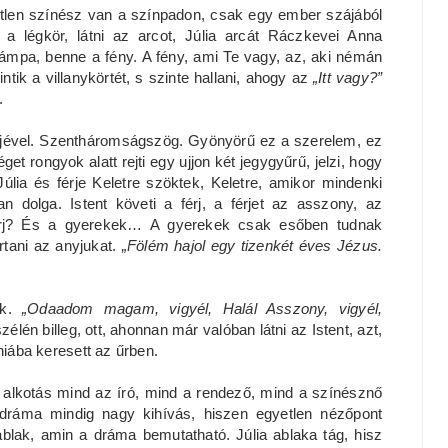
tlen színész van a színpadon, csak egy ember szájából
a légkör, látni az arcot, Júlia arcát Ráczkevei Anna
lámpa, benne a fény. A fény, ami Te vagy, az, aki némán
ntik a villanykörtét, s szinte hallani, ahogy az
„Itt vagy?”
.
érjével. Szentháromságszög. Gyönyörű ez a szerelem, ez
t rongyok alatt rejti egy ujjon két jegygyűrű, jelzi, hogy
Júlia és férje Keletre szöktek, Keletre, amikor mindenki
 dolga. Istent követi a férj, a férjet az asszony, az
férj? És a gyerekek… A gyerekek csak esőben tudnak
rtani az anyjukat.
„Fölém hajol egy tizenkét éves Jézus.
ik.
„Odaadom magam, vigyél, Halál Asszony, vigyél,
szélén billeg, ott, ahonnan már valóban látni az Istent, azt,
 hiába keresett az űrben.
 alkotás mind az író, mind a rendező, mind a színésznő
dráma mindig nagy kihívás, hiszen egyetlen nézőpont
 ablak, amin a dráma bemutatható. Júlia ablaka tág, hisz