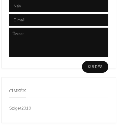
CÍMKÉK
Sziget2019