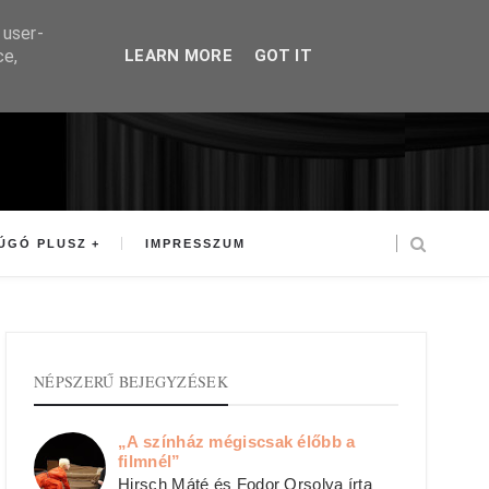
 user-
ce,
LEARN MORE
GOT IT
ÚGÓ PLUSZ
IMPRESSZUM
NÉPSZERŰ BEJEGYZÉSEK
„A színház mégiscsak élőbb a
filmnél”
Hirsch Máté és Fodor Orsolya írta