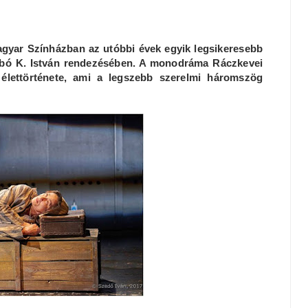
Magyar Színházban az utóbbi évek egyik legsikeresebb
abó K. István rendezésében. A monodráma Ráczkevei
lettörténete, ami a legszebb szerelmi háromszög