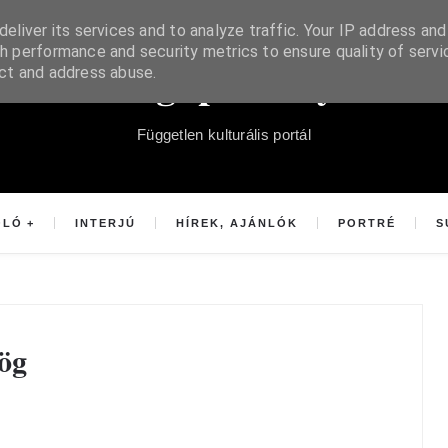
eliver its services and to analyze traffic. Your IP address and
h performance and security metrics to ensure quality of servi
Súgópéldány
ect and address abuse.
Független kulturális portál
OLÓ
INTERJÚ
HÍREK, AJÁNLÓK
PORTRÉ
S
ög