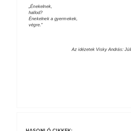
„Énekelnek,
hallod?
Énekelnek a gyermekek,
végre.”
Az idézetek Visky András: Jú
HASONLÓ CIKKEK: