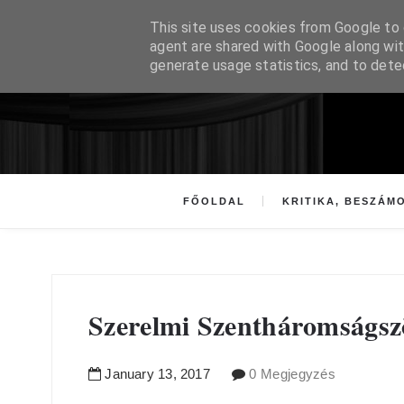
This site uses cookies from Google to d
agent are shared with Google along wit
generate usage statistics, and to det
FŐOLDAL
KRITIKA, BESZÁM
Szerelmi Szentháromságsz
January
13
,
2017
0 Megjegyzés