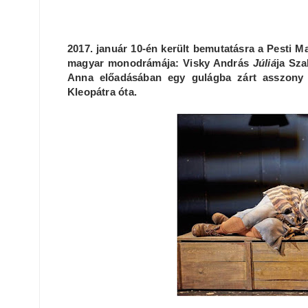
2017. január 10-én került bemutatásra a Pesti 
magyar monodrámája: Visky András
Júliá
ja Sz
Anna előadásában egy gulágba zárt asszony é
Kleopátra óta.