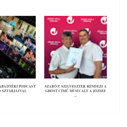
ABADTÉRI PODCAST
SZABÓ P. SZILVESZTER RENDEZI A
D SZTÁRJAIVAL
GHOST CÍMŰ MUSICALT A JÓZSEF
...