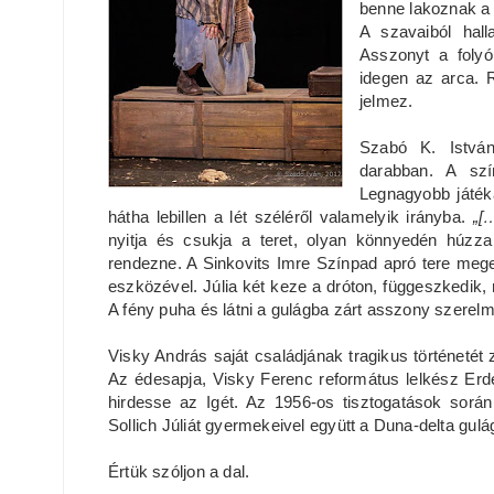
benne lakoznak a 
A szavaiból hall
Asszonyt a folyó
idegen az arca. R
jelmez.
Szabó K. Istvá
darabban. A szí
Legnagyobb játéka
hátha lebillen a lét széléről valamelyik irányba.
„[
nyitja és csukja a teret, olyan könnyedén húzza
rendezne. A Sinkovits Imre Színpad apró tere mege
eszközével. Júlia két keze a dróton, függeszkedik, m
A fény puha és látni a gulágba zárt asszony szerel
Visky András saját családjának tragikus történetét 
Az édesapja, Visky Ferenc református lelkész Erdél
hirdesse az Igét. Az 1956-os tisztogatások során
Sollich Júliát gyermekeivel együtt a Duna-delta gulág
Értük szóljon a dal.