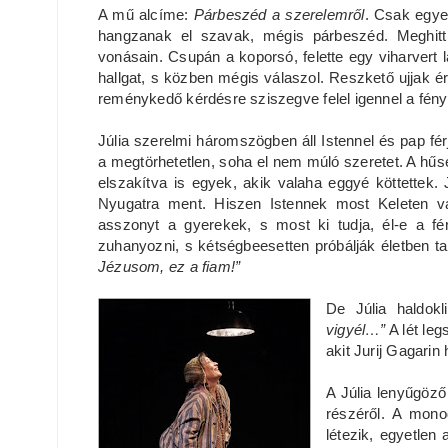
A mű alcíme:
Párbeszéd a szerelemről
. Csak egye
hangzanak el szavak, mégis párbeszéd. Meghitt 
vonásain. Csupán a koporsó, felette egy viharvert 
hallgat, s közben mégis válaszol. Reszkető ujjak éri
reménykedő kérdésre sziszegve felel igennel a fény
Júlia szerelmi háromszögben áll Istennel és pap f
a megtörhetetlen, soha el nem múló szeretet. A hűsége
elszakítva is egyek, akik valaha eggyé köttettek. 
Nyugatra ment. Hiszen Istennek most Keleten van
asszonyt a gyerekek, s most ki tudja, él-e a 
zuhanyozni, s kétségbeesetten próbálják életben ta
Jézusom, ez a fiam!”
De Júlia haldokl
vigyél…”
A lét leg
akit Jurij Gagarin
A Júlia lenyűgöző
részéről. A mono
létezik, egyetlen