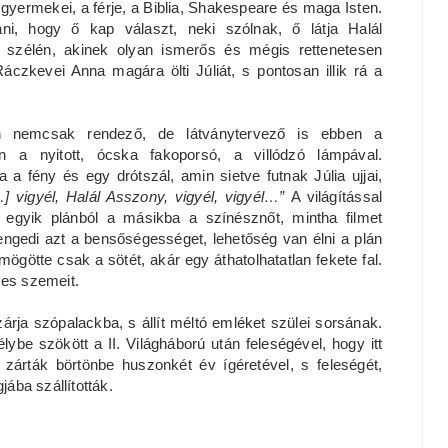
gyermekei, a férje, a Biblia, Shakespeare és maga Isten.
ani, hogy ő kap választ, neki szólnak, ő látja Halál
 szélén, akinek olyan ismerős és mégis rettenetesen
áczkevei Anna magára ölti Júliát, s pontosan illik rá a
n nemcsak rendező, de látványtervező is ebben a
n a nyitott, ócska fakoporsó, a villódzó lámpával.
 a fény és egy drótszál, amin sietve futnak Júlia ujjai,
…] vigyél, Halál Asszony, vigyél, vigyél…”
A világítással
 egyik plánból a másikba a színésznőt, mintha filmet
ngedi azt a bensőségességet, lehetőség van élni a plán
ögötte csak a sötét, akár egy áthatolhatatlan fekete fal.
mes szemeit.
zárja szópalackba, s állít méltó emléket szülei sorsának.
ybe szökött a II. Világháború után feleségével, hogy itt
 zárták börtönbe huszonkét év ígéretével, s feleségét,
jába szállították.