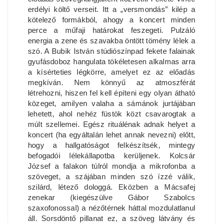
erdélyi költő verseit. Itt a „versmondás” kilép a
kötelező formákból, ahogy a koncert minden
perce a műfaji határokat feszegeti. Pulzáló
energia a zene és szavakba öntött tömény lélek a
szó. A Bubik István stúdiószínpad fekete falainak
gyufásdoboz hangulata tökéletesen alkalmas arra
a kísérteties légkörre, amelyet ez az előadás
megkíván. Nem könnyű az atmoszférát
létrehozni, hiszen fel kell építeni egy olyan átható
közeget, amilyen valaha a sámánok jurtájában
lehetett, ahol nehéz füstök közt csavarogtak a
múlt szellemei. Egész rituálénak adnak helyet a
koncert (ha egyáltalán lehet annak nevezni) előtt,
hogy a hallgatóságot felkészítsék, mintegy
befogadói lélekállapotba kerüljenek. Kolcsár
József a falakon túlról mondja a mikrofonba a
szöveget, a szájában minden szó ízzé válik,
szilárd, létező dologgá. Eközben a Mácsafej
zenekar (kiegészülve Gábor Szabolcs
szaxofonossal) a nézőtérnek háttal mozdulatlanul
áll. Sorsdöntő pillanat ez, a szöveg látvány és