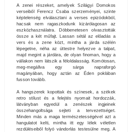
A zenei részeket, amelyek Szilágyi Domokos
verseiből Ferencz Csaba szerzeményei, szinte
képtelenség elválasztani a verses epizódokból,
hacsak nem ragaszkodunk kizárólagosan az
eszközhasználatra. Döbbenetesen olvasztották
össze a két műfajt. Lassan sétál az előadás a
vers és a zene közt, mintha a járda szélén
lépegetne, néha az úttestre helyezve a talpat,
majd megint a járdára, de olyan finoman, hogy a
vállakon nem látszik a féloldalasság. Komótosan,
meg-megállva egy sárga napraforgó
magányában, hogy aztán az Éden poklában
fusson tovább.
A hangszerek kopottak és színesek, a székek
retro stílust és a felejtés nyomait hordozzák,
látványban egyedül a zenészek ingjeinek
összehangoltsága sejteti a tervezettséget.
Minden más a maga természetességével azt a
hangulatot kelti, mintha itt egy lélek véletlen
rezdüléseiből folyó vándorlás testesülne meg. A