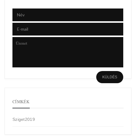
CÍMKÉK
Sziget2019