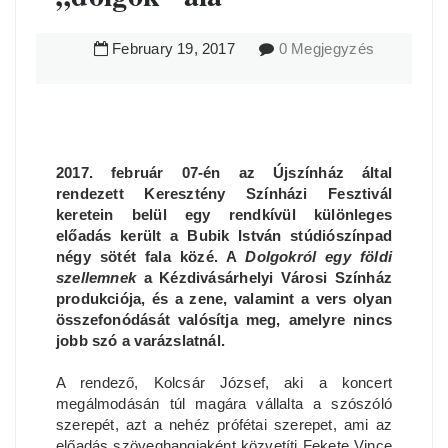
February
19
,
2017
0 Megjegyzés
2017. február 07-én az Újszínház által
rendezett Keresztény Színházi Fesztivál
keretein belül egy rendkívül különleges
előadás került a Bubik István stúdiószínpad
négy sötét fala közé. A
Dolgokról egy földi
szellemnek
a Kézdivásárhelyi Városi Színház
produkciója, és a zene, valamint a vers olyan
összefonódását valósítja meg, amelyre nincs
jobb szó a varázslatnál.
A rendező, Kolcsár József, aki a koncert
megálmodásán túl magára vállalta a szószóló
szerepét, azt a nehéz prófétai szerepet, ami az
előadás szöveghangjaként közvetíti Fekete Vince