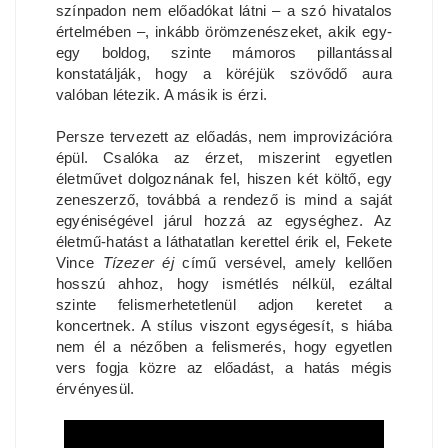
színpadon nem előadókat látni – a szó hivatalos
értelmében –, inkább örömzenészeket, akik egy-
egy boldog, szinte mámoros pillantással
konstatálják, hogy a köréjük szövődő aura
valóban létezik. A másik is érzi.
Persze tervezett az előadás, nem improvizációra
épül. Csalóka az érzet, miszerint egyetlen
életművet dolgoznának fel, hiszen két költő, egy
zeneszerző, továbbá a rendező is mind a saját
egyéniségével járul hozzá az egységhez. Az
életmű-hatást a láthatatlan kerettel érik el, Fekete
Vince
Tízezer éj
című versével, amely kellően
hosszú ahhoz, hogy ismétlés nélkül, ezáltal
szinte felismerhetetlenül adjon keretet a
koncertnek. A stílus viszont egységesít, s hiába
nem él a nézőben a felismerés, hogy egyetlen
vers fogja közre az előadást, a hatás mégis
érvényesül.