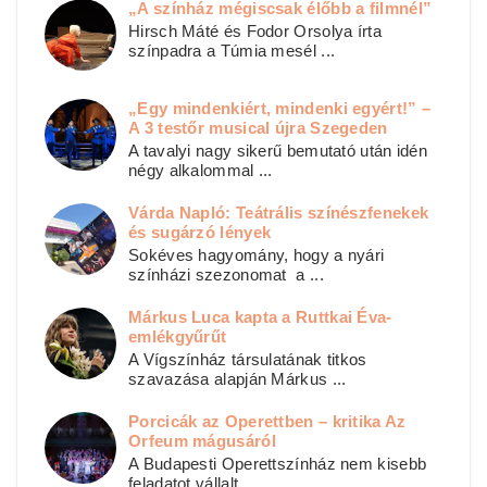
„A színház mégiscsak élőbb a filmnél”
Hirsch Máté és Fodor Orsolya írta
színpadra a Túmia mesél ...
„Egy mindenkiért, mindenki egyért!” –
A 3 testőr musical újra Szegeden
A tavalyi nagy sikerű bemutató után idén
négy alkalommal ...
Várda Napló: Teátrális színészfenekek
és sugárzó lények
Sokéves hagyomány, hogy a nyári
színházi szezonomat a ...
Márkus Luca kapta a Ruttkai Éva-
emlékgyűrűt
A Vígszínház társulatának titkos
szavazása alapján Márkus ...
Porcicák az Operettben – kritika Az
Orfeum mágusáról
A Budapesti Operettszínház nem kisebb
feladatot vállalt ...