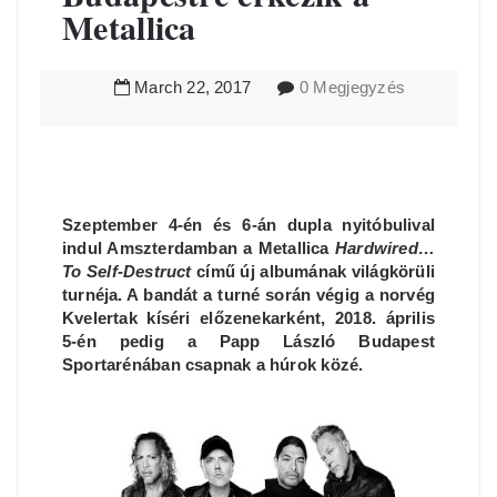
Metallica
March
22
,
2017
0 Megjegyzés
Szeptember 4-én és 6-án dupla nyitóbulival
indul Amszterdamban a Metallica
Hardwired…
To Self-Destruct
című új albumának világkörüli
turnéja. A bandát a turné során végig a norvég
Kvelertak kíséri előzenekarként, 2018. április
5-én pedig a Papp László Budapest
Sportarénában csapnak a húrok közé.