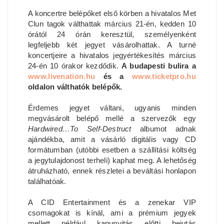
A koncertre belépőket első körben a hivatalos Met
Clun tagok válthattak március 21-én, kedden 10
órától 24 órán keresztül, személyenként
legfeljebb két jegyet vásárolhattak. A turné
koncertjeire a hivatalos jegyértékesítés március
24-én 10 órakor kezdődik.
A budapesti bulira a
www.livenation.hu
és a
www.ticketpro.hu
oldalon válthatók belépők.
Érdemes jegyet váltani, ugyanis minden
megvásárolt belépő mellé a szervezők egy
Hardwired…To Self-Destruct
albumot adnak
ajándékba, amit a vásárló digitális vagy CD
formátumban (utóbbi esetben a szállítási költség
a jegytulajdonost terheli) kaphat meg. A lehetőség
átruházható, ennek részletei a beváltási honlapon
találhatóak.
A CID Entertainment és a zenekar VIP
csomagokat is kínál, ami a prémium jegyek
mellett például kapunyitás előtti bejutás