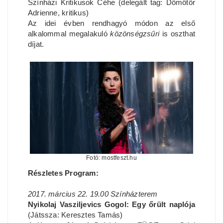
Színházi Kritikusok Céhe (delegált tag: Dömötör
Adrienne, kritikus)
Az idei évben rendhagyó módon az első
alkalommal megalakuló
közönségzsűri
is oszthat
díjat.
Fotó: mostfeszt.hu
Részletes Program:
2017. március 22. 19.00 Színházterem
Nyikolaj Vasziljevics Gogol: Egy őrült naplója
(Játssza: Keresztes Tamás)