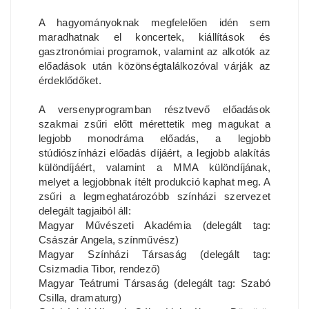
A hagyományoknak megfelelően idén sem
maradhatnak el koncertek, kiállítások és
gasztronómiai programok, valamint az alkotók az
előadások után közönségtalálkozóval várják az
érdeklődőket.
A versenyprogramban résztvevő előadások
szakmai zsűri előtt mérettetik meg magukat a
legjobb monodráma előadás, a legjobb
stúdiószínházi előadás díjáért, a legjobb alakítás
különdíjáért, valamint a MMA különdíjának,
melyet a legjobbnak ítélt produkció kaphat meg. A
zsűri a legmeghatározóbb színházi szervezet
delegált tagjaiból áll:
Magyar Művészeti Akadémia (delegált tag:
Császár Angela, színművész)
Magyar Színházi Társaság (delegált tag:
Csizmadia Tibor, rendező)
Magyar Teátrumi Társaság (delegált tag: Szabó
Csilla, dramaturg)