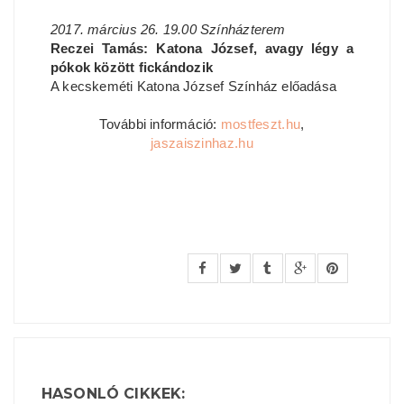
2017. március 26. 19.00 Színházterem
Reczei Tamás: Katona József, avagy légy a
pókok között fickándozik
A kecskeméti Katona József Színház előadása
További információ:
mostfeszt.hu
,
jaszaiszinhaz.hu
HASONLÓ CIKKEK: