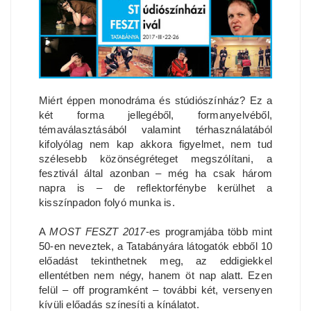
Miért éppen monodráma és stúdiószínház? Ez a
két forma jellegéből, formanyelvéből,
témaválasztásából valamint térhasználatából
kifolyólag nem kap akkora figyelmet, nem tud
szélesebb közönségréteget megszólítani, a
fesztivál által azonban – még ha csak három
napra is – de reflektorfénybe kerülhet a
kisszínpadon folyó munka is.
A
MOST FESZT 2017
-es programjába több mint
50-en neveztek, a Tatabányára látogatók ebből 10
előadást tekinthetnek meg, az eddigiekkel
ellentétben nem négy, hanem öt nap alatt. Ezen
felül – off programként – további két, versenyen
kívüli előadás színesíti a kínálatot.