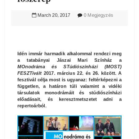
March
20
,
2017
0 Megjegyzés
Idén immár harmadik alkalommal rendezi meg
a tatabányai Jászai Mari Színház a
MOnodráma és STúdiószínházi (MOST)
FESZTivált
2017. március 22. és 26. között. A
fesztivál célja most is ugyanaz: feltérképezni a
független, a határon túli valamint a vidéki
társulatok monodrámáit és stúdiószínházi
előadásait, és keresztmetszetet adni a
repertoárból.