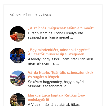
NÉPSZERŰ BEJEGYZÉSEK
„A színház mégiscsak élőbb a filmnél”
Hirsch Máté és Fodor Orsolya írta
színpadra a Túmia mesél ...
„Egy mindenkiért, mindenki egyért!” –
A 3 testőr musical újra Szegeden
A tavalyi nagy sikerű bemutató után idén
négy alkalommal ...
Várda Napló: Teátrális színészfenekek
és sugárzó lények
Sokéves hagyomány, hogy a nyári
színházi szezonomat a ...
Márkus Luca kapta a Ruttkai Éva-
emlékgyűrűt
A Vígszínház társulatának titkos