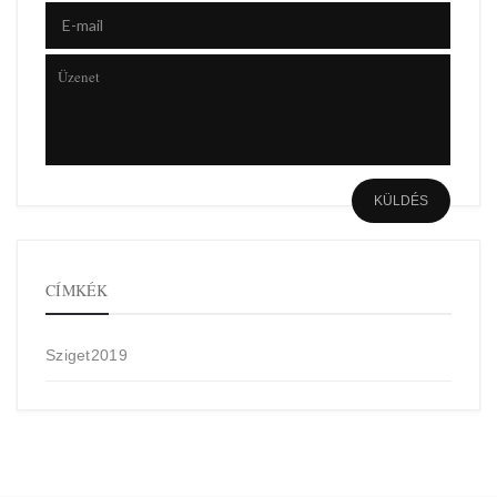
CÍMKÉK
Sziget2019