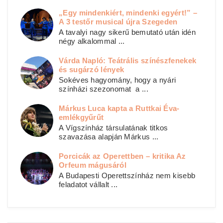
„Egy mindenkiért, mindenki egyért!” –
A 3 testőr musical újra Szegeden
A tavalyi nagy sikerű bemutató után idén
négy alkalommal ...
Várda Napló: Teátrális színészfenekek
és sugárzó lények
Sokéves hagyomány, hogy a nyári
színházi szezonomat a ...
Márkus Luca kapta a Ruttkai Éva-
emlékgyűrűt
A Vígszínház társulatának titkos
szavazása alapján Márkus ...
Porcicák az Operettben – kritika Az
Orfeum mágusáról
A Budapesti Operettszínház nem kisebb
feladatot vállalt ...