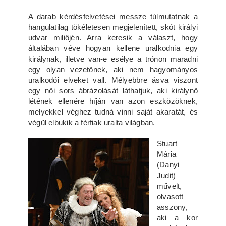
A darab kérdésfelvetései messze túlmutatnak a
hangulatilag tökéletesen megjelenített, skót királyi
udvar miliőjén. Arra keresik a választ, hogy
általában véve hogyan kellene uralkodnia egy
királynak, illetve van-e esélye a trónon maradni
egy olyan vezetőnek, aki nem hagyományos
uralkodói elveket vall. Mélyebbre ásva viszont
egy női sors ábrázolását láthatjuk, aki királynő
létének ellenére híján van azon eszközöknek,
melyekkel véghez tudná vinni saját akaratát, és
végül elbukik a férfiak uralta világban.
Stuart
Mária
(Danyi
Judit)
művelt,
olvasott
asszony,
aki a kor