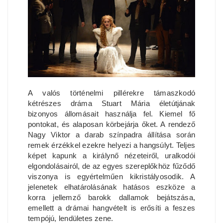
A valós történelmi pillérekre támaszkodó
kétrészes dráma Stuart Mária életútjának
bizonyos állomásait használja fel. Kiemel fő
pontokat, és alaposan körbejárja őket. A rendező
Nagy Viktor a darab színpadra állítása során
remek érzékkel ezekre helyezi a hangsúlyt. Teljes
képet kapunk a királynő nézeteiről, uralkodói
elgondolásairól, de az egyes szereplőkhöz fűződő
viszonya is egyértelműen kikristályosodik. A
jelenetek elhatárolásának hatásos eszköze a
korra jellemző barokk dallamok bejátszása,
emellett a drámai hangvételt is erősíti a feszes
tempójú, lendületes zene.