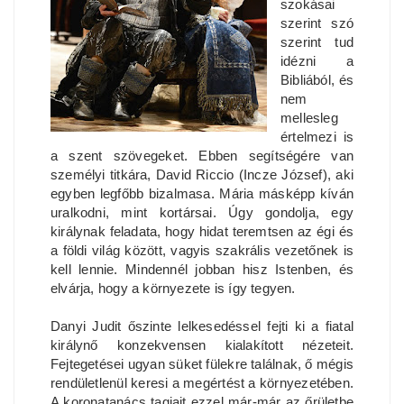
szokásai
szerint szó
szerint tud
idézni a
Bibliából, és
nem
mellesleg
értelmezi is
a szent szövegeket. Ebben segítségére van
személyi titkára, David Riccio (Incze József), aki
egyben legfőbb bizalmasa. Mária másképp kíván
uralkodni, mint kortársai. Úgy gondolja, egy
királynak feladata, hogy hidat teremtsen az égi és
a földi világ között, vagyis szakrális vezetőnek is
kell lennie. Mindennél jobban hisz Istenben, és
elvárja, hogy a környezete is így tegyen.
Danyi Judit őszinte lelkesedéssel fejti ki a fiatal
királynő konzekvensen kialakított nézeteit.
Fejtegetései ugyan süket fülekre találnak, ő mégis
rendületlenül keresi a megértést a környezetében.
A koronatanács tagjait ezzel már-már az őrületbe