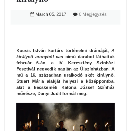
March
05
,
2017
0 Megjegyzés
Kocsis István kortárs történelmi drámáját,
A
királynő aranyból van
című darabot láthattuk
február 6-án, a IV. Keresztény Színházi
Fesztivál negyedik napján az Újszínházban. A
mű a 16. században uralkodó skót királynő,
Stuart Mária alakját helyezi a középpontba,
akit a kecskeméti Katona József Színház
művésze, Danyi Judit formál meg.