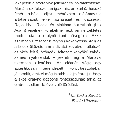
leképezik a szereplők jellemét és hovatartozását.
Máriára ez fokozottan igaz, hiszen korhű, hosszú
fehér ruhája teljes mértékben alátámasztja
ártatlanságát, lelke tisztaságát és igazságát.
Rajta kívül Riccio és Maitland államtitkár (Lux
Ádám) viselnek korabeli jelmezt, ami érzékletes
módon utal a királynő iránti hűségükre. Ezzel
szemben Erzsébet királynő (Kökényessy Ági) és
a lordok öltözete a mai divatot követve – átlátszó,
csipkés felső, öltönyök, foltozott könyökű zakók,
színes nyakkendők – jeleníti meg a Máriával
szembeni ellenállást. Az előadás végig egy
autentikusan berendezett könyvtárszobában
játszódik, amivel még inkább kifejezésre jut, hogy
a skót királynő központi fontosságúnak tartja az
ember szellemi létével való törődést.
Írta: Tuska Borbála
Fotók: Újszínház