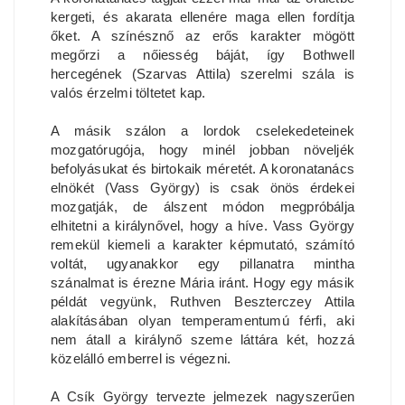
kergeti, és akarata ellenére maga ellen fordítja
őket. A színésznő az erős karakter mögött
megőrzi a nőiesség báját, így Bothwell
hercegének (Szarvas Attila) szerelmi szála is
valós érzelmi töltetet kap.
A másik szálon a lordok cselekedeteinek
mozgatórugója, hogy minél jobban növeljék
befolyásukat és birtokaik méretét. A koronatanács
elnökét (Vass György) is csak önös érdekei
mozgatják, de álszent módon megpróbálja
elhitetni a királynővel, hogy a híve. Vass György
remekül kiemeli a karakter képmutató, számító
voltát, ugyanakkor egy pillanatra mintha
szánalmat is érezne Mária iránt. Hogy egy másik
példát vegyünk, Ruthven Beszterczey Attila
alakításában olyan temperamentumú férfi, aki
nem átall a királynő szeme láttára két, hozzá
közelálló emberrel is végezni.
A Csík György tervezte jelmezek nagyszerűen