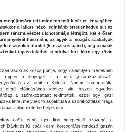
 a megújítására tett mindennemű kísérlet lényegében
nakkor a laikus néző leginkább értetlenkedve állt az
odern táncművészet dichotómiája létrejött, két erősen
formanyelvét használni, az egyik a mozgás szabályok
edő esztétikai többlet (klasszikus balett), míg a másik
ztétikai tapasztalatból kiindulva hoz létre egy rövid
zzáállásoknak közös pontja, hogy valamilyen mértékben
ják éppen a lényeget – a néző „szórakoztatását”.
 egyedülálló az, amit a Kulcsár Noémi koreografálta
ita
című előadásában véghez vitt, hiszen egyetlen
zárólag a szórakoztatást tekintették, ezzel egy igazi
hozva létre, melynek fő aspektusa a szórakoztatás maga
i tapasztalás előtérbe helyezése.
abokov
Lolita
című, igen lírai hangvételű szövegét a
seh Dávid és Kulcsár Noémi koreográfus-rendező igazán