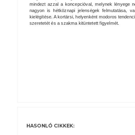
mindezt azzal a koncepcióval, melynek lényege ne
nagyon is hétköznapi jelenségek felmutatása, va
kielégítése. A kortársi, helyenként modoros tendenci
szeretetét és a szakma kitüntetett figyelmét.
HASONLÓ CIKKEK: