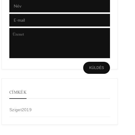
CÍMKÉK
Sziget2019