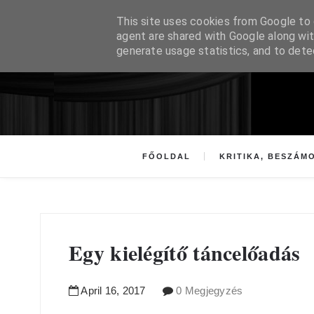
This site uses cookies from Google to d
agent are shared with Google along wit
generate usage statistics, and to det
FŐOLDAL
KRITIKA, BESZÁM
Egy kielégítő táncelőadás
April
16
,
2017
0 Megjegyzés