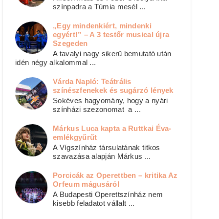
színpadra a Túmia mesél ...
„Egy mindenkiért, mindenki
egyért!” – A 3 testőr musical újra
Szegeden
A tavalyi nagy sikerű bemutató után
idén négy alkalommal ...
Várda Napló: Teátrális
színészfenekek és sugárzó lények
Sokéves hagyomány, hogy a nyári
színházi szezonomat a ...
Márkus Luca kapta a Ruttkai Éva-
emlékgyűrűt
A Vígszínház társulatának titkos
szavazása alapján Márkus ...
Porcicák az Operettben – kritika Az
Orfeum mágusáról
A Budapesti Operettszínház nem
kisebb feladatot vállalt ...