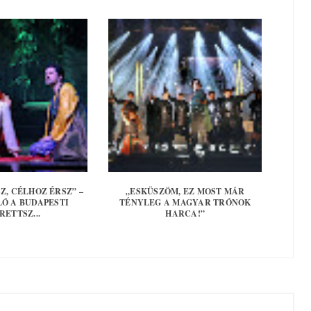
Z, CÉLHOZ ÉRSZ” –
„ESKÜSZÖM, EZ MOST MÁR
Ó A BUDAPESTI
TÉNYLEG A MAGYAR TRÓNOK
RETTSZ...
HARCA!”