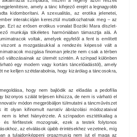
 alkalmazta színpadra, hiszen a regény azon részeit
megjelenítésre, amely a tánc kifejező erejét a legnagyobb
udta kidomborítani. A szexualitás, az erotika jelenetei,
ember interakcióján keresztül mutatkozhatnak meg – az
ge. Ezt az erősen erotikus vonalat Bozóki Mara díszlet-
vező munkája tökéletes harmóniában támasztja alá. A
mimatracok voltak, amelyek egyfelől a fent is említett
ől viszont a mozgatásukkal a rendezés képessé vált a
 gumimatracok mozgása finoman jelezte nem csak a térben
lső változásainak az ütemét szintén. A színpad különben
árható egy modern vagy kortárs táncelőadástól), amely
 ne kelljen szétdarabolnia, hogy kizárólag a táncosokra,
 megoldása, hogy nem bajlódik az előadás a pedofília
gy bizonyos szálát teljesen kihúzza, de nem is várható el
 innovatív módon megpróbáljon túlmutatni a táncművészet
itt olyan kifinomult narratív ábrázolási módozataival
 nem is lehet hiányérzete. A színpadon esztétikailag a
i- és férfitestek mozognak, ezek a testek folytonos
lásokhoz, az elválások újabb érintésekhez vezetnek, míg
ban a tulajdonképpeni orgazmusig nem jut el maga az