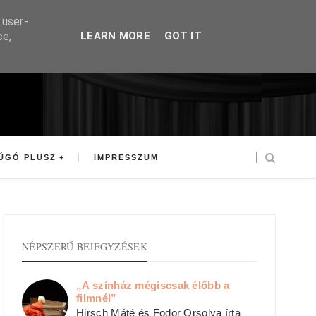
 user-
ce,
LEARN MORE
GOT IT
ÚGÓ PLUSZ
IMPRESSZUM
NÉPSZERŰ BEJEGYZÉSEK
„A színház mégiscsak élőbb a
filmnél”
Hirsch Máté és Fodor Orsolya írta