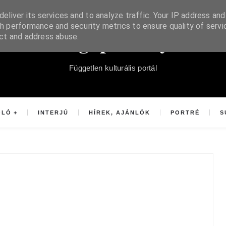
eliver its services and to analyze traffic. Your IP address and
h performance and security metrics to ensure quality of servi
Súgópéldány
ect and address abuse.
Független kulturális portál
OLÓ
INTERJÚ
HÍREK, AJÁNLÓK
PORTRÉ
S