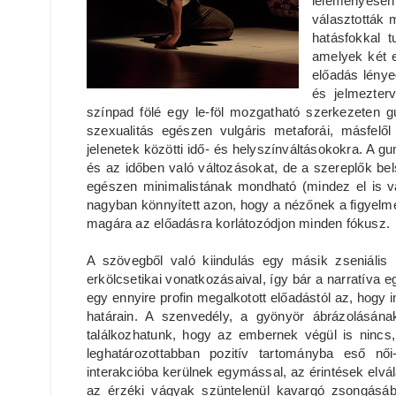
leleményesen
választották 
hatásfokkal t
amelyek két 
előadás lénye
és jelmezter
színpad fölé egy le-föl mozgatható szerkezeten gu
szexualitás egészen vulgáris metaforái, másfel
jelenetek közötti idő- és helyszínváltásokokra. A
és az időben való változásokat, de a szereplők be
egészen minimalistának mondható (mindez el is v
nagyban könnyített azon, hogy a nézőnek a figyelmét
magára az előadásra korlátozódjon minden fókusz.
A szövegből való kiindulás egy másik zseniális
erkölcsetikai vonatkozásaival, így bár a narratíva e
egy ennyire profin megalkotott előadástól az, hogy
határain. A szenvedély, a gyönyör ábrázolásának 
találkozhatunk, hogy az embernek végül is nincs,
leghatározottabban pozitív tartományba eső nő
interakcióba kerülnek egymással, az érintések elvá
az érzéki vágyak szüntelenül kavargó zsongásá