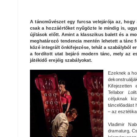
A táncművészet egy furcsa velejárója az, hogy
csak a hozzáértőket nyűgözte le mindig is, ugya
újítások előtt. Amint a klasszikus balett és a m
meghatározó tendencia mentén lehetett a tánc 
közé integrált önkifejezése, tehát a szabályból er
a fordított utat bejáró modern tánc, mely az es
játékidő erejéig szabályokat.
Ezeknek a ho
dekonstruál
Kifejezetten
Tellabor
Lol
céljuknak ki
táncelőadást 
– az esztétika
Vladimir N
dramaturg, C