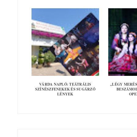
VÁRDA NAPLÓ: TEÁTRÁLIS
„LÉGY MERÉS
SZÍNÉSZFENEKEK ÉS SUGÁRZÓ
BESZÁMOL
LÉNYEK
OPE