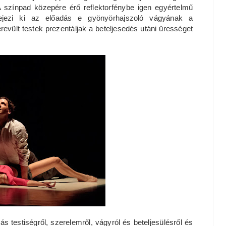
A színpad közepére érő reflektorfénybe igen egyértelmű
fejezi ki az előadás e gyönyörhajszoló vágyának a
evült testek prezentáljak a beteljesedés utáni ürességet
s testiségről, szerelemről, vágyról és beteljesülésről és