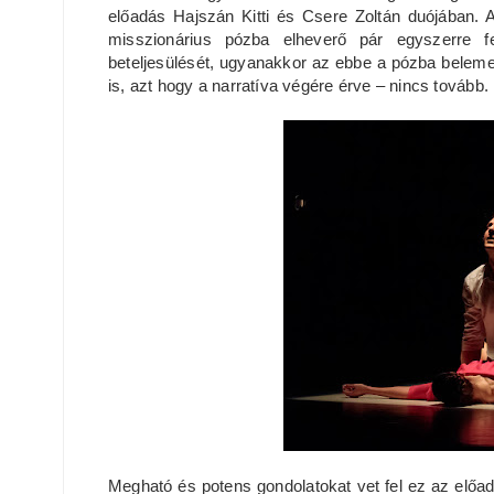
előadás Hajszán Kitti és Csere Zoltán duójában. 
misszionárius pózba elheverő pár egyszerre 
beteljesülését, ugyanakkor az ebbe a pózba belemer
is, azt hogy a narratíva végére érve – nincs tovább.
Megható és potens gondolatokat vet fel ez az előadá