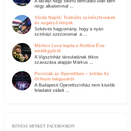
A tavalyi nagy sikerű bemutató után idén
négy alkalommal ...
Várda Napló: Teátrális színészfenekek
és sugárzó lények
Sokéves hagyomány, hogy a nyári
színházi szezonomat a ...
Márkus Luca kapta a Ruttkai Éva-
emlékgyűrűt
A Vígszínház társulatának titkos
szavazása alapján Márkus ...
Porcicák az Operettben – kritika Az
Orfeum mágusáról
A Budapesti Operettszínház nem kisebb
feladatot vállalt ...
KÖVESS MINKET FACEBOOKON