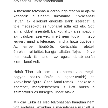
egyszer az utolsó felvonásban.
A második felvonás a darab leghíresebb áriájával
kezdődik, a
Hazám, hazám
mal. Kovácsházi
István, aki elsőként énekelte Bánk szerepét, a
tőle megszokott színvonallal adta ezt elő. Sőt,
annál többet teljesített: Bánkot láttuk a színpadon,
aki valóban szenved, mert nem tudja mi tévő
legyen, mind a felesége, mind a haza ügyében.
Az ember libabőrös Kovácsházi élettel,
érzelemmel telített hangja hallatán. Teljesítménye
nem csak itt, hanem az egész darab során
kiemelkedő volt.
Habár Tiborcnak nem sok szerepe van, mégis
nagyon pozitív (talán a legpozitívabb) és
kedvelhető figura. Cseh Antal remekül énekelte a
szerepet, megjelenésében is illett hozzá a
szimpatikus és hűséges Tiborc alakja.
Miklósa Erika az első felvonásban hangban nem
volt erőteljes, azonban a megjelenése már ott is