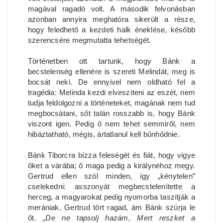
magával ragadó volt. A második felvonásban
azonban annyira meghatóra sikerült a része,
hogy feledhető a kezdeti halk éneklése, később
szerencsére megmutatta tehetségét.
Történetben ott tartunk, hogy Bánk a
becstelenség ellenére is szereti Melindát, meg is
bocsát neki. De ennyivel nem oldható fel a
tragédia: Melinda kezdi elveszíteni az eszét, nem
tudja feldolgozni a történeteket, magának nem tud
megbocsátani, sőt talán rosszabb is, hogy Bánk
viszont igen. Pedig ő nem tehet semmiről, nem
hibáztatható, mégis, ártatlanul kell bűnhődnie.
Bánk Tiborcra bízza feleségét és fiát, hogy vigye
őket a várába; ő maga pedig a királynéhoz megy.
Gertrud ellen szól minden, így „kénytelen”
cselekedni: asszonyát megbecstelenítette a
herceg, a magyarokat pedig nyomorba taszítják a
merániak. Gertrud tőrt ragad, ám Bánk szúrja le
őt.
„De ne tapsolj hazám, Mert reszket a