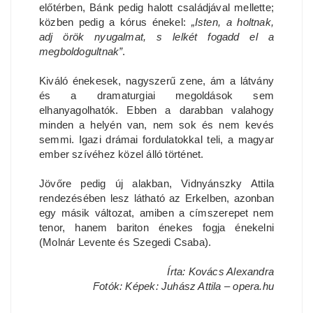
előtérben, Bánk pedig halott családjával mellette;
közben pedig a kórus énekel:
„Isten, a holtnak,
adj örök nyugalmat, s lelkét fogadd el a
megboldogultnak”
.
Kiváló énekesek, nagyszerű zene, ám a látvány
és a dramaturgiai megoldások sem
elhanyagolhatók. Ebben a darabban valahogy
minden a helyén van, nem sok és nem kevés
semmi. Igazi drámai fordulatokkal teli, a magyar
ember szívéhez közel álló történet.
Jövőre pedig új alakban, Vidnyánszky Attila
rendezésében lesz látható az Erkelben, azonban
egy másik változat, amiben a címszerepet nem
tenor, hanem bariton énekes fogja énekelni
(Molnár Levente és Szegedi Csaba).
Írta: Kovács Alexandra
Fotók: Képek: Juhász Attila – opera.hu