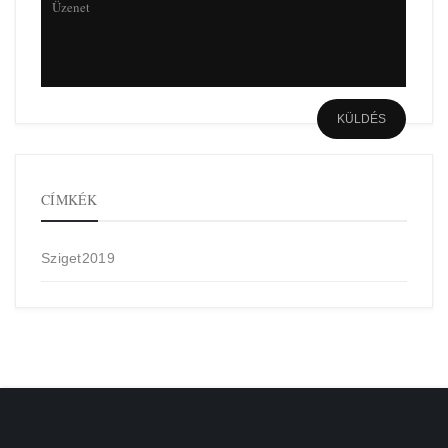
CÍMKÉK
Sziget2019