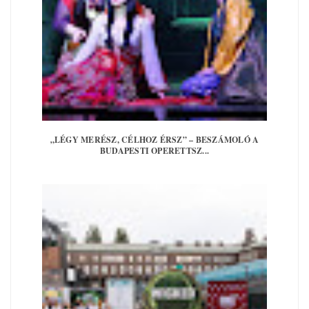
„LÉGY MERÉSZ, CÉLHOZ ÉRSZ” – BESZÁMOLÓ A
BUDAPESTI OPERETTSZ...