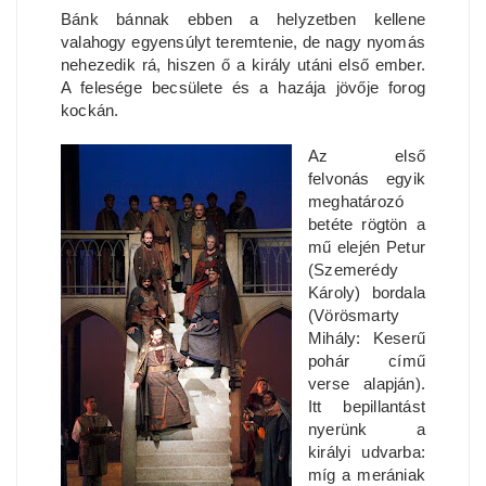
Bánk bánnak ebben a helyzetben kellene
valahogy egyensúlyt teremtenie, de nagy nyomás
nehezedik rá, hiszen ő a király utáni első ember.
A felesége becsülete és a hazája jövője forog
kockán.
Az első
felvonás egyik
meghatározó
betéte rögtön a
mű elején Petur
(Szemerédy
Károly) bordala
(Vörösmarty
Mihály: Keserű
pohár című
verse alapján).
Itt bepillantást
nyerünk a
királyi udvarba:
míg a merániak