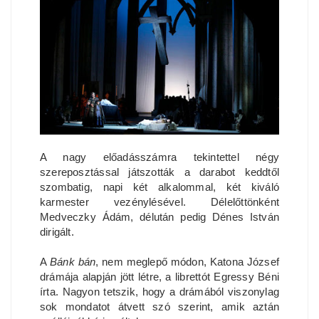
A nagy előadásszámra tekintettel négy
szereposztással játszották a darabot keddtől
szombatig, napi két alkalommal, két kiváló
karmester vezénylésével. Délelőttönként
Medveczky Ádám, délután pedig Dénes István
dirigált.
A
Bánk bán
, nem meglepő módon, Katona József
drámája alapján jött létre, a librettót Egressy Béni
írta. Nagyon tetszik, hogy a drámából viszonylag
sok mondatot átvett szó szerint, amik aztán