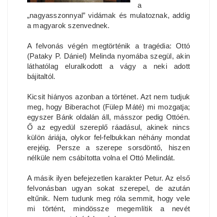
a
„nagyasszonnyal” vidámak és mulatoznak, addig
a magyarok szenvednek.
A felvonás végén megtörténik a tragédia: Ottó
(Pataky P. Dániel) Melinda nyomába szegül, akin
láthatólag eluralkodott a vágy a neki adott
bájitaltól.
Kicsit hiányos azonban a történet. Azt nem tudjuk
meg, hogy Biberachot (Fülep Máté) mi mozgatja;
egyszer Bánk oldalán áll, másszor pedig Ottóén.
Ő az egyedül szereplő ráadásul, akinek nincs
külön áriája, olykor fel-felbukkan néhány mondat
erejéig. Persze a szerepe sorsdöntő, hiszen
nélküle nem csábította volna el Ottó Melindát.
A másik ilyen befejezetlen karakter Petur. Az első
felvonásban ugyan sokat szerepel, de azután
eltűnik. Nem tudunk meg róla semmit, hogy vele
mi történt, mindössze megemlítik a nevét