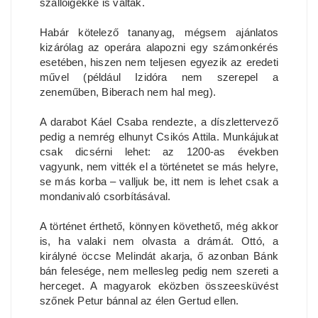
szállóigékké is váltak.
Habár kötelező tananyag, mégsem ajánlatos
kizárólag az operára alapozni egy számonkérés
esetében, hiszen nem teljesen egyezik az eredeti
művel (például Izidóra nem szerepel a
zeneműben, Biberach nem hal meg).
A darabot Káel Csaba rendezte, a díszlettervező
pedig a nemrég elhunyt Csikós Attila. Munkájukat
csak dicsérni lehet: az 1200-as években
vagyunk, nem vitték el a történetet se más helyre,
se más korba – valljuk be, itt nem is lehet csak a
mondanivaló csorbításával.
A történet érthető, könnyen követhető, még akkor
is, ha valaki nem olvasta a drámát. Ottó, a
királyné öccse Melindát akarja, ő azonban Bánk
bán felesége, nem mellesleg pedig nem szereti a
herceget. A magyarok eközben összeesküvést
szőnek Petur bánnal az élen Gertud ellen.