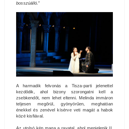
bosszúálló.”
A harmadik felvonás a Tisza-parti jelenettel
kezdődik, ahol bizony szorongatni kell a
zsebkendőt, nem lehet eltenni. Melinda immáron
teljesen megőrül, gyönyörűen, meghatóan
énekkel és zenével kísérve veti magát a habok
közé kisfiával.
Az utolsó kép maga a ravatal, ahol megjelenik II.