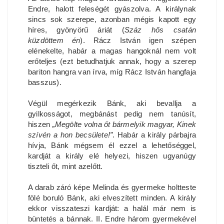
Endre, halott feleségét gyászolva. A királynak
sincs sok szerepe, azonban mégis kapott egy
híres, gyönyörű áriát (
Száz hős csatán
küzdöttem én
). Rácz István igen szépen
elénekelte, habár a magas hangoknál nem volt
erőteljes (ezt betudhatjuk annak, hogy a szerep
bariton hangra van írva, míg Rácz István hangfaja
basszus).
Végül megérkezik Bánk, aki bevallja a
gyilkosságot, megbánást pedig nem tanúsít,
hiszen
„Megölte volna őt bármelyik magyar, Kinek
szívén a hon becsülete!”
. Habár a király párbajra
hívja, Bánk mégsem él ezzel a lehetőséggel,
kardját a király elé helyezi, hiszen ugyanúgy
tiszteli őt, mint azelőtt.
A darab záró képe Melinda és gyermeke holtteste
fölé boruló Bánk, aki elveszített minden. A király
ekkor visszateszi kardját: a halál már nem is
büntetés a bánnak. II. Endre három gyermekével