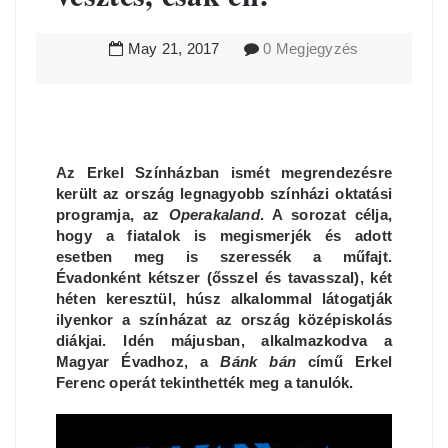
May
21
,
2017
0 Megjegyzés
Az Erkel Színházban ismét megrendezésre
került az ország legnagyobb színházi oktatási
programja, az
Operakaland
. A sorozat célja,
hogy a fiatalok is megismerjék és adott
esetben meg is szeressék a műfajt.
Évadonként kétszer (ősszel és tavasszal), két
héten keresztül, húsz alkalommal látogatják
ilyenkor a színházat az ország középiskolás
diákjai. Idén májusban, alkalmazkodva a
Magyar Évadhoz, a
Bánk bán
című Erkel
Ferenc operát tekinthették meg a tanulók.