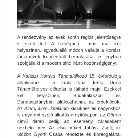
A rendezvény az évek során régiós jelentőségre
is szert tett. A térségben most már két
helyszínen, egyedülálló módon vállalja a kortárs
táncművek koncentrált bemutatását és egyben
szolgálja ki a modern tánc iránti közönségigényt.
A
Kalászi Kortárs Tánctalálkozó
15. évfordulója
alkalmából a többi közt kettő Duna
Táncműhelyes előadás is látható majd. Ezekkel
két helyszínen, Budakalászon és
Dunabogdányban találkozhatnak az érdeklődök.
Az
Álom, álom, kitalálom
kicsikhez és nagyokhoz
is egyaránt szóló alkotás a nyitónapon, az
Otthon
című darab pedig az esemény zárásaként
nézhető meg. Az első művet Juhász Zsolt, az
utóbbit Györfi Csaba rendezte és koreogafálta.