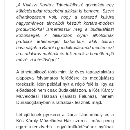
„A Kalászi Kortárs Tánctalálkozó gondolata egy
küldetéstudat részeként alakult ki bennem. Szent
elhatározásom volt, hogy a paraszti kultúra
hagyományos táncaiból készült kortárs-modern
produkciókkal ismertessük meg a budakalászi
közönséget. A találkozón olyan alkotóknak
próbálok lehetőséget biztosítani, akik bátran
használják a Bartóki gondolkodásmód mentén ezt
a csodálatos matériát és felismerik a bennük rejlő
művészi lehetőséget.”
A tánctalálkozó több mint tíz éves tapasztalatára
alapozva folyamatos fejlődésre és megújulásra
törekszik. Idén például nyit a régió felé is, így az
előadások nem csak Budakalászon, a Kós Károly
Művelődési Házban (Kalászi Faluház), hanem
Dunabogdányban is láthatóak lesznek majd.
Létrejöttének gyökerei a Duna Táncműhely és a
Kós Károly Művelődési Ház szoros - mára pedig
egyre intenzívebb - együttműködéséhez nyúlnak