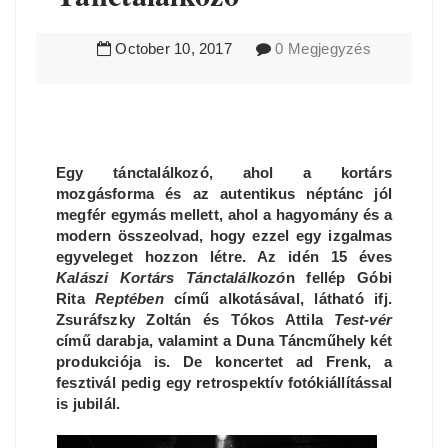
October
10
,
2017
0 Megjegyzés
Egy tánctalálkozó, ahol a kortárs
mozgásforma és az autentikus néptánc jól
megfér egymás mellett, ahol a hagyomány és a
modern összeolvad, hogy ezzel egy izgalmas
egyveleget hozzon létre. Az idén 15 éves
Kalászi Kortárs Tánctalálkozó
n fellép Góbi
Rita
Reptében
című alkotásával, látható ifj.
Zsuráfszky Zoltán és Tókos Attila
Test-vér
című darabja, valamint a Duna Táncműhely két
produkciója is. De koncertet ad Frenk, a
fesztivál pedig egy retrospektív fotókiállítással
is jubilál.