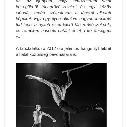
azt az igényem, hogy kimozdítsam saját
közegükből táncművészeinket és egy közös
előadás révén szélesítsem a táncról alkotott
képüket. Egy-egy ilyen alkalom nagyon inspiráló
tud lenni a nyitott szemléletű táncművészeknek,
és remélem hasonló hatást ér el a közönségnél
is.”
A tánctalálkozó 2012 óta jelentős hangsúlyt fektet
a fiatal közönség bevonására is.