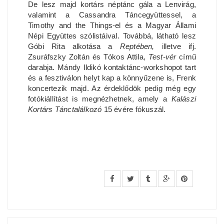
De lesz majd kortárs néptánc gála a Lenvirág,
valamint a Cassandra Táncegyüttessel, a
Timothy and the Things-el és a Magyar Állami
Népi Együttes szólistáival. Továbbá, látható lesz
Góbi Rita alkotása a
Reptében,
illetve ifj.
Zsuráfszky Zoltán és Tókos Attila,
Test-vér
című
darabja. Mándy Ildikó kontaktánc-workshopot tart
és a fesztiválon helyt kap a könnyűzene is, Frenk
koncertezik majd. Az érdeklődök pedig még egy
fotókiállítást is megnézhetnek, amely a
Kalászi
Kortárs Tánctalálkozó
15 évére fókuszál.