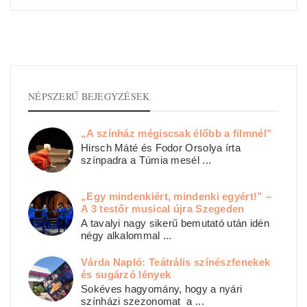
NÉPSZERŰ BEJEGYZÉSEK
„A színház mégiscsak élőbb a filmnél”
Hirsch Máté és Fodor Orsolya írta
színpadra a Túmia mesél ...
„Egy mindenkiért, mindenki egyért!” –
A 3 testőr musical újra Szegeden
A tavalyi nagy sikerű bemutató után idén
négy alkalommal ...
Várda Napló: Teátrális színészfenekek
és sugárzó lények
Sokéves hagyomány, hogy a nyári
színházi szezonomat a ...