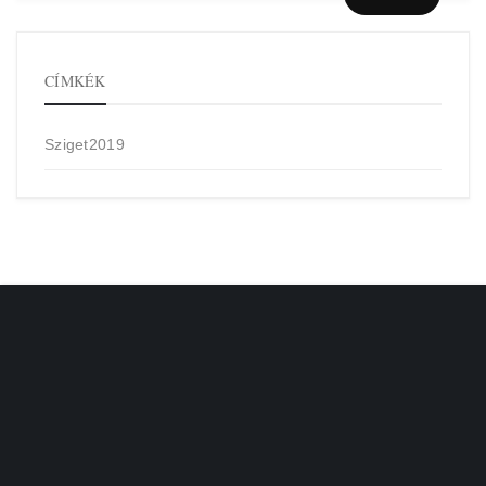
CÍMKÉK
Sziget2019