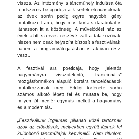
vissza. Az intézmény a táncműhely indulása óta
rendszeres befogadója a kísérleti előadásoknak,
az évek során pedig egyre nagyobb igény
mutatkozott arra, hogy más kortárs darabokat is
láthasson itt a közönség. A művelődési ház az
évek alatt szerves részévé vált a találkozónak,
hiszen nem csak helyszínt bíztosít a fesztiválnak,
hanem a programválogatásban is aktívan részt
vesz..
A fesztivál ars poeticája, hogy jelentős
hagyományra visszatekintő, „tradicionális”
mozgásformákon alapuló kortárs táncelőadások
mutatkozzanak meg. Eddigi története során
számos alkotó lépett fel és mutatta be, hogy
milyen jól megfér egymás mellett a hagyomány
és a modernitás.
„Fesztiválunk izgalmas pillanati közé tartoznak
azok az előadások, melyekben együtt lépnek fel
különböző táncműfajok képviselői. Nem titkolom