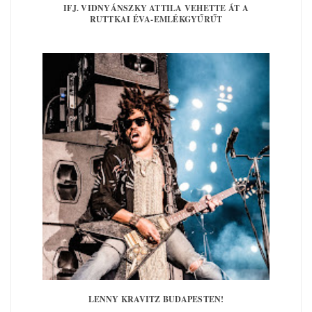
IFJ. VIDNYÁNSZKY ATTILA VEHETTE ÁT A
RUTTKAI ÉVA-EMLÉKGYŰRŰT
LENNY KRAVITZ BUDAPESTEN!