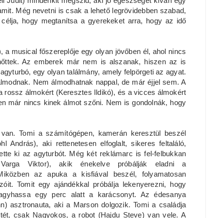
 Judit) mindenkit megszid, aki jó egészséget kíván egy
mit. Még nevetni is csak a lehető legrövidebben szabad,
célja, hogy megtanítsa a gyerekeket arra, hogy az idő
a musical főszereplője egy olyan jövőben él, ahol nincs
lnőttek. Az emberek már nem is alszanak, hiszen az is
 agyturbó, egy olyan találmány, amely felpörgeti az agyat.
lmodnak. Nem álmodhatnak nappal, de már éjjel sem. A
a rossz álmokért (Keresztes Ildikó), és a vicces álmokért
zen már nincs kinek álmot szőni. Nem is gondolnák, hogy
 van. Tomi a számítógépen, kamerán keresztül beszél
l András), aki rettenetesen elfoglalt, sikeres feltaláló,
tette ki az agyturbót. Még két reklámarc is fel-felbukkan
Varga Viktor), akik énekelve próbálják eladni a
 Miközben az apuka a kisfiával beszél, folyamatosan
ozóit. Tomit egy ajándékkal próbálja lekenyerezni, hogy
gyhassa egy perc alatt a karácsonyt. Az édesanya
n) asztronauta, aki a Marson dolgozik. Tomi a családja
estét, csak Nagyokos, a robot (Hajdu Steve) van vele. A