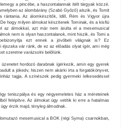
 lemegy a pincébe, a haszontalannak ítélt tárgyak közzé.
 amelyben az álombárány (Szabó Győző) alszik, és Tomit
a rántania. Az álomkészítők, Idill, Rém és Vigyor újra
De hogy milyen álmokat készítenek Tominak, és a kisfiú
el az álmokkal, azt már nem árulta el a mesemusical
 álmok nem is olyan haszontalanok, mint hiszik, és Tomi a
ebizonyítja ezt ennek a jövőbeli világnak is? Ez
 éjszaka vár ránk, de ez az előadás olyat ígér, ami még
ket szeretne varázsolni belőlünk.
 üzenetet hordozó darabnak ígérkezik, amin egy gyerek
dult a jókedv, hiszen nem akárki írta a forgatókönyvet,
nház tagja. A színészek pedig gyermeki lelkesedéssel
négy teniszpálya és egy négyemeletes ház a méreteinek
ól felépítve. Az álmokat úgy vetítik ki erre a hatalmas
 úgy érzik majd, tényleg álmodnak.
lomutazó
mesemusical a BOK (régi Syma) csarnokban,