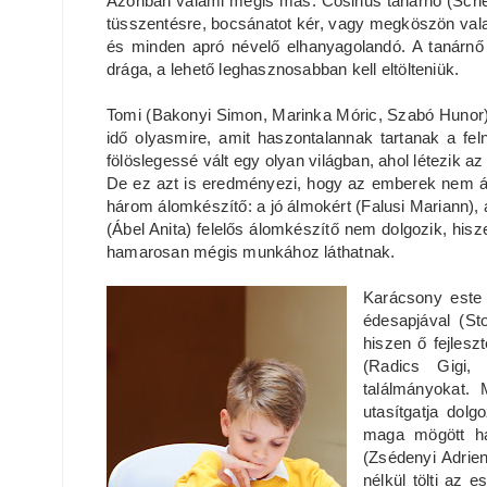
Azonban valami mégis más. Cosinus tanárnő (Schell
tüsszentésre, bocsánatot kér, vagy megköszön vala
és minden apró névelő elhanyagolandó. A tanárnő 
drága, a lehető leghasznosabban kell eltölteniük.
Tomi (Bakonyi Simon, Marinka Móric, Szabó Hunor), 
idő olyasmire, amit haszontalannak tartanak a fe
fölöslegessé vált egy olyan világban, ahol létezik az
De ez azt is eredményezi, hogy az emberek nem á
három álomkészítő: a jó álmokért (Falusi Mariann), 
(Ábel Anita) felelős álomkészítő nem dolgozik, his
hamarosan mégis munkához láthatnak.
Karácsony este
édesapjával (Stoh
hiszen ő fejlesz
(Radics Gigi, 
találmányokat.
utasítgatja dolg
maga mögött ha
(Zsédenyi Adrien
nélkül tölti az 