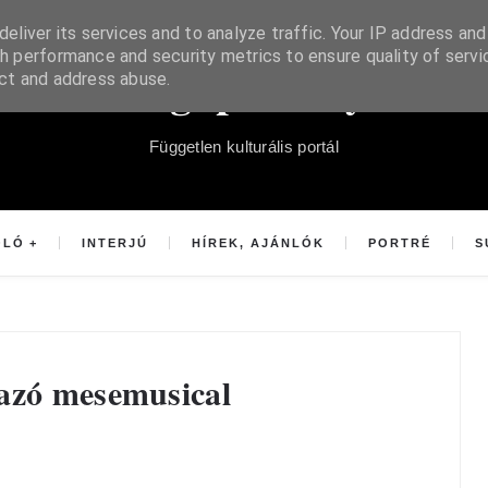
eliver its services and to analyze traffic. Your IP address and
h performance and security metrics to ensure quality of servi
Súgópéldány
ect and address abuse.
Független kulturális portál
OLÓ
INTERJÚ
HÍREK, AJÁNLÓK
PORTRÉ
S
tazó mesemusical