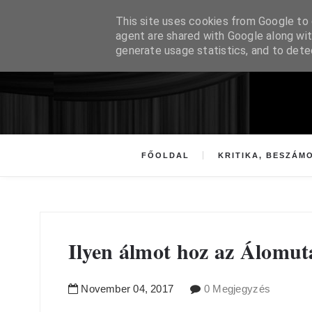
This site uses cookies from Google to d
agent are shared with Google along wit
generate usage statistics, and to det
FŐOLDAL
KRITIKA, BESZÁM
Ilyen álmot hoz az Álomu
November
04
,
2017
0 Megjegyzés