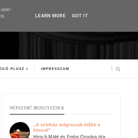
 user-
ce,
LEARN MORE
GOT IT
ÚGÓ PLUSZ
IMPRESSZUM
NÉPSZERŰ BEJEGYZÉSEK
„A színház mégiscsak élőbb a
filmnél”
Hirsch Máté és Fodor Orsolya írta