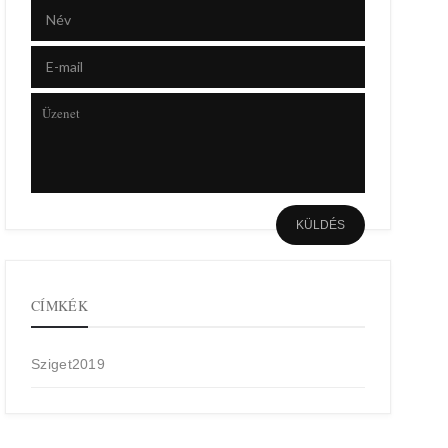
CÍMKÉK
Sziget2019