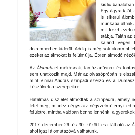
kisfiú bánatában
Egy ágyra talál,
is sikerül álomb
munkába állnak. 
mit kezd ezekk
stábja. Talán az
kaland végén b
decemberben kiderül. Addig is még sok álommal teli
ezeket az álmokat is felülmúlja. Ébren álmodó néző
Az
Álomutazó
mókásnak, fantáziadúsnak és fontos
sem unatkozik majd. Már az olvasópróbán is elszaba
mint Vinnai András színpadi szerző és a Dumaszí
készülnek a szerepeikre.
Hatalmas díszletet álmodtak a színpadra, amely 
felel meg, mindez négyszáz négyzetméternyi ledfalb
felületre, mintha valóban benne lennénk, a gyerekek
2017. december 26. és 30. között lesz látható az
Á
ahol igazi álomutazóvá válhatunk.