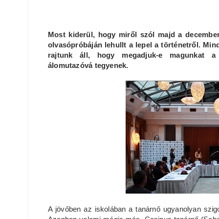
Most kiderül, hogy miről szól majd a decembe
olvasópróbáján lehullt a lepel a történetről. Mi
rajtunk áll, hogy megadjuk-e magunkat a f
álomutazóvá tegyenek.
A jövőben az iskolában a tanárnő ugyanolyan szig