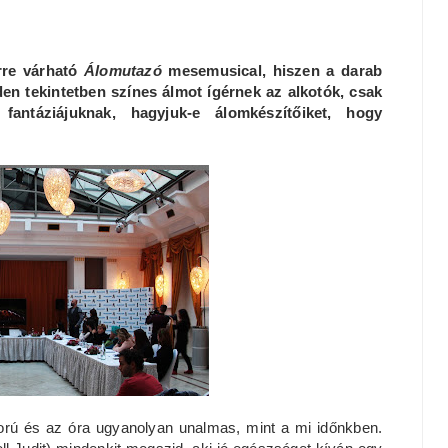
rre várható
Álomutazó
mesemusical, hiszen a darab
nden tekintetben színes álmot ígérnek az alkotók, csak
antáziájuknak, hagyjuk-e álomkészítőiket, hogy
orú és az óra ugyanolyan unalmas, mint a mi időnkben.