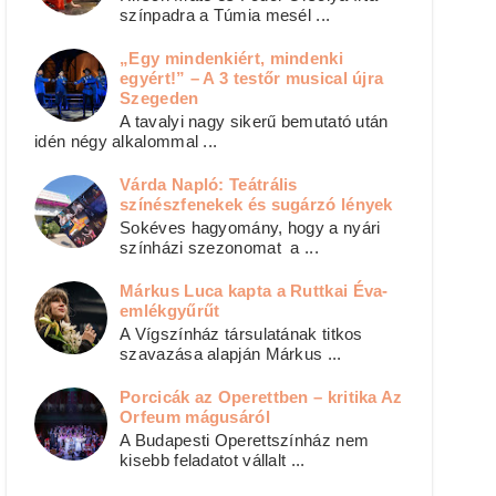
színpadra a Túmia mesél ...
„Egy mindenkiért, mindenki
egyért!” – A 3 testőr musical újra
Szegeden
A tavalyi nagy sikerű bemutató után
idén négy alkalommal ...
Várda Napló: Teátrális
színészfenekek és sugárzó lények
Sokéves hagyomány, hogy a nyári
színházi szezonomat a ...
Márkus Luca kapta a Ruttkai Éva-
emlékgyűrűt
A Vígszínház társulatának titkos
szavazása alapján Márkus ...
Porcicák az Operettben – kritika Az
Orfeum mágusáról
A Budapesti Operettszínház nem
kisebb feladatot vállalt ...