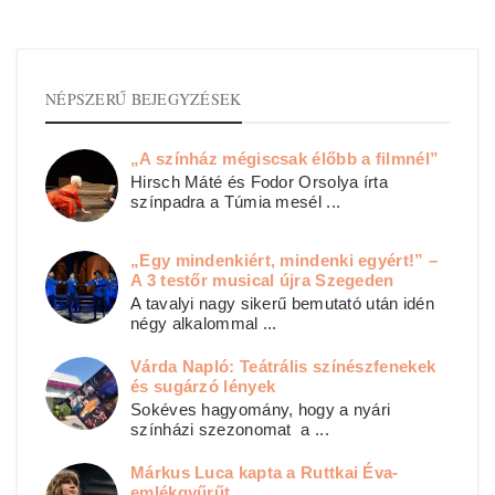
NÉPSZERŰ BEJEGYZÉSEK
„A színház mégiscsak élőbb a filmnél”
Hirsch Máté és Fodor Orsolya írta
színpadra a Túmia mesél ...
„Egy mindenkiért, mindenki egyért!” –
A 3 testőr musical újra Szegeden
A tavalyi nagy sikerű bemutató után idén
négy alkalommal ...
Várda Napló: Teátrális színészfenekek
és sugárzó lények
Sokéves hagyomány, hogy a nyári
színházi szezonomat a ...
Márkus Luca kapta a Ruttkai Éva-
emlékgyűrűt