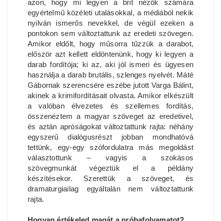
azon, hogy mi legyen a brit nézők számára
egyértelmű közéleti utalásokkal, a médiából nekik
nyilván ismerős nevekkel, de végül ezeken a
pontokon sem változtattunk az eredeti szövegen.
Amikor eldőlt, hogy műsorra tűzzük a darabot,
először azt kellett eldöntenünk, hogy ki legyen a
darab fordítója; ki az, aki jól ismeri és ügyesen
használja a darab brutális, szlenges nyelvét. Máté
Gábornak szerencsére eszébe jutott Varga Bálint,
akinek a krimifordításait olvasta. Amikor elkészült
a valóban élvezetes és szellemes fordítás,
összenéztem a magyar szöveget az eredetivel,
és aztán apróságokat változtattunk rajta: néhány
egyszerű dialógusrészt jobban mondhatóvá
tettünk, egy-egy szófordulatra más megoldást
választottunk – vagyis a szokásos
szövegmunkát végeztük el a példány
készítésekor. Szerettük a szöveget, és
dramaturgiailag egyáltalán nem változtattunk
rajta.
Hogyan értékeled magát a próbafolyamatot?