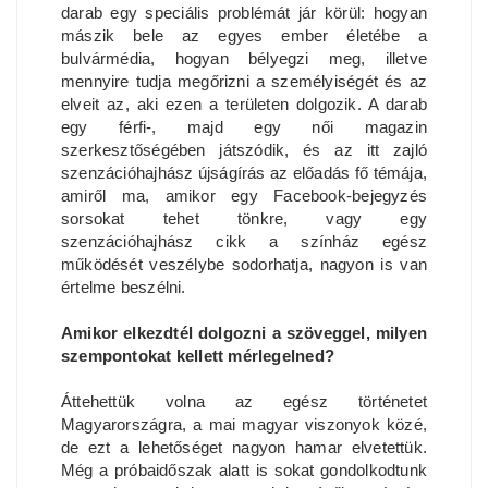
darab egy speciális problémát jár körül: hogyan
mászik bele az egyes ember életébe a
bulvármédia, hogyan bélyegzi meg, illetve
mennyire tudja megőrizni a személyiségét és az
elveit az, aki ezen a területen dolgozik. A darab
egy férfi-, majd egy női magazin
szerkesztőségében játszódik, és az itt zajló
szenzációhajhász újságírás az előadás fő témája,
amiről ma, amikor egy Facebook-bejegyzés
sorsokat tehet tönkre, vagy egy
szenzációhajhász cikk a színház egész
működését veszélybe sodorhatja, nagyon is van
értelme beszélni.
Amikor elkezdtél dolgozni a szöveggel, milyen
szempontokat kellett mérlegelned?
Áttehettük volna az egész történetet
Magyarországra, a mai magyar viszonyok közé,
de ezt a lehetőséget nagyon hamar elvetettük.
Még a próbaidőszak alatt is sokat gondolkodtunk