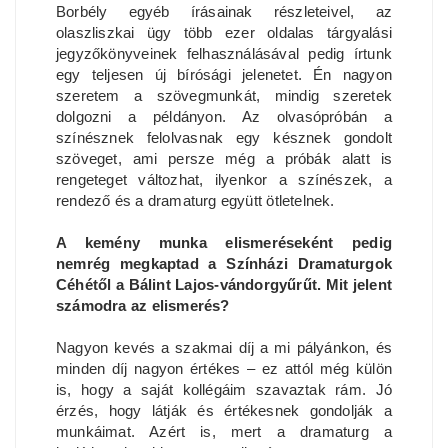
Borbély egyéb írásainak részleteivel, az
olaszliszkai ügy több ezer oldalas tárgyalási
jegyzőkönyveinek felhasználásával pedig írtunk
egy teljesen új bírósági jelenetet. Én nagyon
szeretem a szövegmunkát, mindig szeretek
dolgozni a példányon. Az olvasópróbán a
színésznek felolvasnak egy késznek gondolt
szöveget, ami persze még a próbák alatt is
rengeteget változhat, ilyenkor a színészek, a
rendező és a dramaturg együtt ötletelnek.
A kemény munka elismeréseként pedig
nemrég megkaptad a Színházi Dramaturgok
Céhétől a Bálint Lajos-vándorgyűrűt. Mit jelent
számodra az elismerés?
Nagyon kevés a szakmai díj a mi pályánkon, és
minden díj nagyon értékes – ez attól még külön
is, hogy a saját kollégáim szavaztak rám. Jó
érzés, hogy látják és értékesnek gondolják a
munkáimat. Azért is, mert a dramaturg a