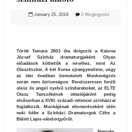
January
25
,
2018
0 Megjegyzés
Török Tamara 2003 óta dolgozik a Katona
József Színház dramaturgjaként. Olyan
előadások köthetők a nevéhez, mint
Az
Olaszliszkai
,
A két Korea újraegyesítése
, vagy
az idei évadban bemutatott
Munkavégzés
során nem biztonságos
. Rendszeresen fordít
olasz és angol nyelvű színdarabokat, az ELTE
Olasz Tanszékének oktatójaként pedig
elsősorban a XVIII. századi velencei színházzal
foglalkozik. Munkájának elismeréseként idén
neki ítélte a Színházi Dramaturgok Céhe a
Bálint Lajos-vándorgyűrűt.
Nemrég