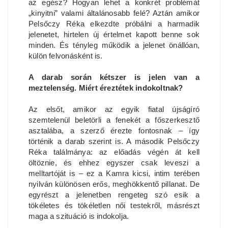
az egész? Hogyan lehet a konkrét problémát
„kinyitni” valami általánosabb felé? Aztán amikor
Pelsőczy Réka elkezdte próbálni a harmadik
jelenetet, hirtelen új értelmet kapott benne sok
minden. És tényleg működik a jelenet önállóan,
külön felvonásként is.
A darab során kétszer is jelen van a
meztelenség. Miért éreztétek indokoltnak?
Az elsőt, amikor az egyik fiatal újságíró
szemtelenül beletörli a fenekét a főszerkesztő
asztalába, a szerző érezte fontosnak – így
történik a darab szerint is. A második Pelsőczy
Réka találmánya: az előadás végén át kell
öltöznie, és ehhez egyszer csak leveszi a
melltartóját is – ez a Kamra kicsi, intim terében
nyilván különösen erős, meghökkentő pillanat. De
egyrészt a jelenetben rengeteg szó esik a
tökéletes és tökéletlen női testekről, másrészt
maga a szituáció is indokolja.