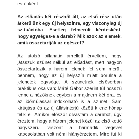
esténként.
Az előadás két részből áll, az első rész után
átkerülünk egy új helyszínre, egy viszonylag új
szituációba. Esetleg felmerült kérdésként,
hogy egységes-e a darab? Mik azok az elemek,
amik összetartják az egészet?
Az utolsó pillanatig amellett érveltem, hogy
játsszuk szünet nélkül az előadást, mert nagyon
összetartozik a három jelenet; fel sem merült
bennem, hogy az új helyszín miatt borulna a
jelenetek egysége. A szünetnek elsősorban
praktikus oka van: Máté Gábor szerint túl hosszú
lenne a nézőknek egyben a majdnem két óra, és
az időmúlással indokolható is a szünet: Sam
kirúgása és az új állásinterjú között kilenc hónap
telik el. Amikor először olvastam a darabot, úgy
éreztem, hogy a három jelenet közül az első kettő
nagyszerű, viszont a harmadik végével
kapcsolatban volt némi hiányérzetem. Mire fut ki