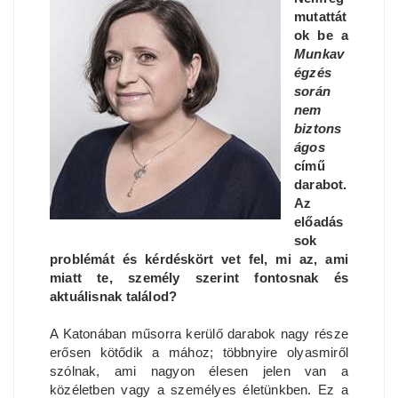
mutattát
ok be a
Munkav
égzés
során
nem
biztons
ágos
című
darabot.
Az
előadás
sok
problémát és kérdéskört vet fel, mi az, ami
miatt te, személy szerint fontosnak és
aktuálisnak találod?
A Katonában műsorra kerülő darabok nagy része
erősen kötődik a mához; többnyire olyasmiről
szólnak, ami nagyon élesen jelen van a
közéletben vagy a személyes életünkben. Ez a