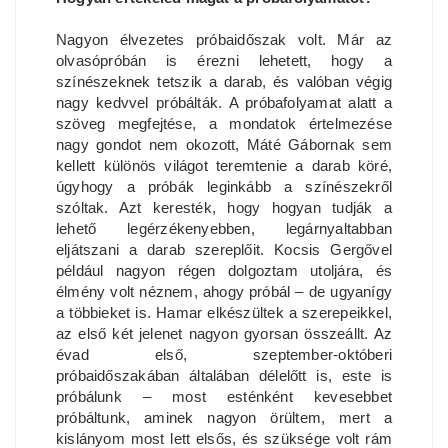
Nagyon élvezetes próbaidőszak volt. Már az
olvasópróbán is érezni lehetett, hogy a
színészeknek tetszik a darab, és valóban végig
nagy kedvvel próbálták. A próbafolyamat alatt a
szöveg megfejtése, a mondatok értelmezése
nagy gondot nem okozott, Máté Gábornak sem
kellett különös világot teremtenie a darab köré,
úgyhogy a próbák leginkább a színészekről
szóltak. Azt keresték, hogy hogyan tudják a
lehető legérzékenyebben, legárnyaltabban
eljátszani a darab szereplőit. Kocsis Gergővel
például nagyon régen dolgoztam utoljára, és
élmény volt néznem, ahogy próbál – de ugyanígy
a többieket is. Hamar elkészültek a szerepeikkel,
az első két jelenet nagyon gyorsan összeállt. Az
évad első, szeptember-októberi
próbaidőszakában általában délelőtt is, este is
próbálunk – most esténként kevesebbet
próbáltunk, aminek nagyon örültem, mert a
kislányom most lett elsős, és szüksége volt rám