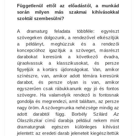
Függetlenül ettől az előadástól, a munkád
során milyen más szakmai kihívásokkal
szoktál szembesülni?
A dramaturg feladata többféle: egyrészt
szövegeken dolgozunk, a rendezővel elkészítjük
a példányt, meghúzzuk és a rendezői
koncepcióhoz igazítjuk a szöveget, másrészt
darabokat keresünk a következő évadra,
újraolvassuk a klasszikusokat, és persze
figyeljük a kortárs újdonságokat. Van, amikor
színészre, van, amikor adott témára keresünk
darabot, és persze olyan is van, amikor
egyszerűen csak rábukkanunk egy jó és fontos
szövegre. Ha valamelyik rendező is fontosnak
gondolja és megrendezi, amit találtam, az persze
nagy öröm. A szövegmunka nehézsége mindig az
adott darabtól függ. Borbély Szilárd
Az
Olaszliszkai
című darabja például nekem mint
dramaturgnak egészen különleges kihívást
jelentett: az eredeti darab jeleneteit kiegészítettük