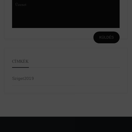
CÍMKÉK
Sziget2019