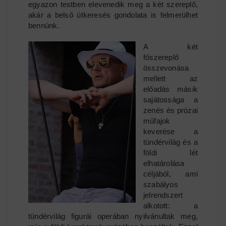
egyazon testben elevenedik meg a két szereplő,
akár a belső útkeresés gondolata is felmerülhet
bennünk.
A két
főszereplő
összevonása
mellett az
előadás másik
sajátossága a
zenés és prózai
műfajok
keverése a
tündérvilág és a
földi lét
elhatárolása
céljából, ami
szabályos
jelrendszert
alkotott: a
tündérvilág figurái operában nyilvánultak meg,