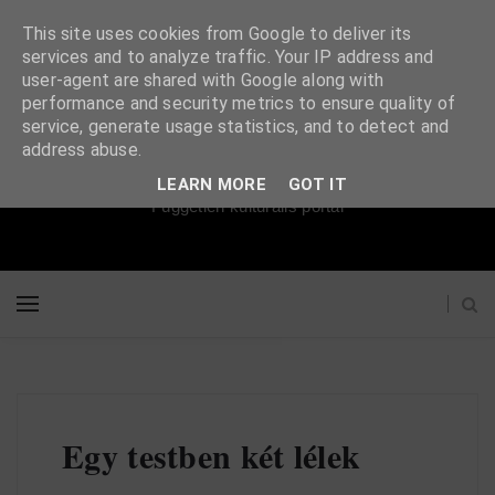
This site uses cookies from Google to deliver its
services and to analyze traffic. Your IP address and
user-agent are shared with Google along with
performance and security metrics to ensure quality of
service, generate usage statistics, and to detect and
Súgópéldány
address abuse.
LEARN MORE
GOT IT
Független kulturális portál
Egy testben két lélek