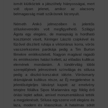
ismét kiütköztek a játszóhely hiányosságai, mert
volt olyan jelenet, amikor az alacsony
belmagasság miatt szűkösnek bizonyult.
Németh Anikó jelmezeiben is jelentős
stíluskeveredés volt megfigyelhető. Szilágyi
Ágota egy elegáns, de manapság is hordható
kosztümöt viselt, Kéringer László csipkével és
fűzővel díszített ruhája a viktoriánus korra, vörös
vasszerkezetes parókája pedig a Tim Burton
filmekre emlékeztetett. Nagyon magával ragadó
és emlékezetes hatást keltett, az előadás kultikus
elemének mondanám. A tündérvilág többi
szereplőjének jelmezének színvilága és stílusa
pedig a diszkó-korszakot idézte. Vörösmarty
drámájának kultikus része, az Éj megjelenése is
jelentőségteljes látványt kapott: az emelvény
tetejére fölállva Sipos Mariannára egy földig érő
óriási leplet adtak, amivel monumentálissá tették
a megjelenését. Stílusa egyszerre volt elegáns és
laza, modern és klasszikus. A hatalmas sötét