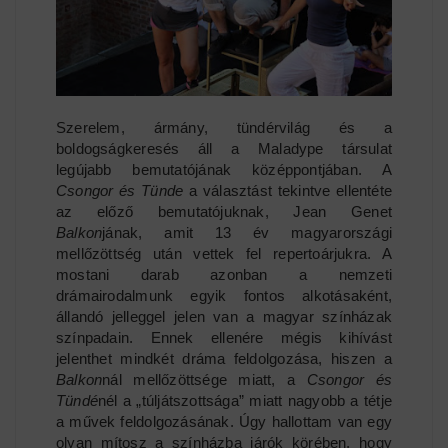
Szerelem, ármány, tündérvilág és a
boldogságkeresés áll a Maladype társulat
legújabb bemutatójának középpontjában. A
Csongor és Tünde
a választást tekintve ellentéte
az előző bemutatójuknak, Jean Genet
Balkon
jának, amit 13 év magyarországi
mellőzöttség után vettek fel repertoárjukra. A
mostani darab azonban a nemzeti
drámairodalmunk egyik fontos alkotásaként,
állandó jelleggel jelen van a magyar színházak
színpadain. Ennek ellenére mégis kihívást
jelenthet mindkét dráma feldolgozása, hiszen a
Balkon
nál mellőzöttsége miatt, a
Csongor és
Tündé
nél a „túljátszottsága” miatt nagyobb a tétje
a művek feldolgozásának. Úgy hallottam van egy
olyan mítosz a színházba járók körében, hogy