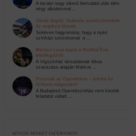
A tavalyi nagy sikerű bemutató után idén
négy alkalommal ...
Várda Napló: Teátrális színészfenekek
és sugárzó lények
Sokéves hagyomány, hogy a nyári
színházi szezonomat a ...
Márkus Luca kapta a Ruttkai Éva-
emlékgyűrűt
A Vígszínház társulatának titkos
szavazása alapján Márkus ...
Porcicák az Operettben – kritika Az
Orfeum mágusáról
A Budapesti Operettszínház nem kisebb
feladatot vállalt ...
KÖVESS MINKET FACEBOOKON