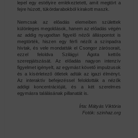
lepel egy estélyire emlékeztetett, amit megtört a
fejre húzott, tükördarabokból kirakott maszk.
Nemcsak az előadás elemeiben születtek
különleges megoldások, hanem az előadás végén
az addig nyugodtan figyelő nézői álláspontot is
megtörték, hiszen egy férfi nézőt a színpadra
hívtak, és vele mondatták el Csongor zárósorait,
ezzel feloldva Szilágyi Ágota kettős
szerepjátszását. Az előadás nagyon intenzív
figyelmet igényelt, az egymást követő impulzusok
és a kísérletező ötletek adták az igazi élményt.
Az interaktív befejezéssel feloldották a nézők
addigi koncentrációját, és a két szerelmes
egymásra találásának pillanatát is.
Írta: Mátyás Viktória
Fotók: szinhaz.org