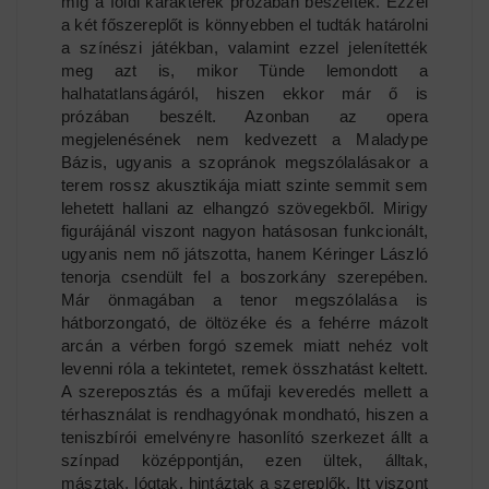
míg a földi karakterek prózában beszéltek. Ezzel
a két főszereplőt is könnyebben el tudták határolni
a színészi játékban, valamint ezzel jelenítették
meg azt is, mikor Tünde lemondott a
halhatatlanságáról, hiszen ekkor már ő is
prózában beszélt. Azonban az opera
megjelenésének nem kedvezett a Maladype
Bázis, ugyanis a szopránok megszólalásakor a
terem rossz akusztikája miatt szinte semmit sem
lehetett hallani az elhangzó szövegekből. Mirigy
figurájánál viszont nagyon hatásosan funkcionált,
ugyanis nem nő játszotta, hanem Kéringer László
tenorja csendült fel a boszorkány szerepében.
Már önmagában a tenor megszólalása is
hátborzongató, de öltözéke és a fehérre mázolt
arcán a vérben forgó szemek miatt nehéz volt
levenni róla a tekintetet, remek összhatást keltett.
A szereposztás és a műfaji keveredés mellett a
térhasználat is rendhagyónak mondható, hiszen a
teniszbírói emelvényre hasonlító szerkezet állt a
színpad középpontján, ezen ültek, álltak,
másztak, lógtak, hintáztak a szereplők. Itt viszont