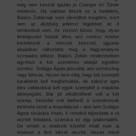
még nem készült igazán jó
Csongor és Tünde
rendezés. Ha valóban létezik ez a hiedelem,
Balázs Zoltánnak sem sikerülhet megtörni, mert
nem az átütőség jellemzi legjobban az ő
rendezését sem. Az viszont biztos, hogy olyan
feldolgozást hoztak létre, ami merész módon
kísérletezik a nemzeti kinccsel, ugyanis
alapjaiban változtatta meg a hagyományos
színpadra állítást. Balázs Zoltán rendezésében
egyrészt a két szerelmes alakját egyetlen
színész, Szilágyi Ágota játszotta, ami színészileg
nagy kihívás, hiszen nem elég, hogy két szereplő
karakterét kell megformálnia, de sokszor igen
éles váltásokkal kell egyik szerepből a másikba
átlényegülni. Bár jól elkülöníthető volt a két
szerep, kevésbé volt átélhető a szerelmesek
története ezzel a megoldással – ami nem Szilágyi
Ágota rovására írható, ő remekül teljesítette a rá
osztott feladatot, számára ez egy jutalomjáték.
De emiatt a rendezői kísérlet miatt nyer új
értelmet a fent idézet részlet, hiszen mivel