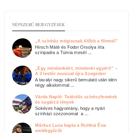
NÉPSZERŰ BEJEGYZÉSEK
„A színház mégiscsak élőbb a filmnél”
Hirsch Máté és Fodor Orsolya írta
színpadra a Túmia mesél ...
„Egy mindenkiért, mindenki egyért!” –
A 3 testőr musical újra Szegeden
A tavalyi nagy sikerű bemutató után idén
négy alkalommal ...
Várda Napló: Teátrális színészfenekek
és sugárzó lények
Sokéves hagyomány, hogy a nyári
színházi szezonomat a ...
Márkus Luca kapta a Ruttkai Éva-
emlékgyűrűt