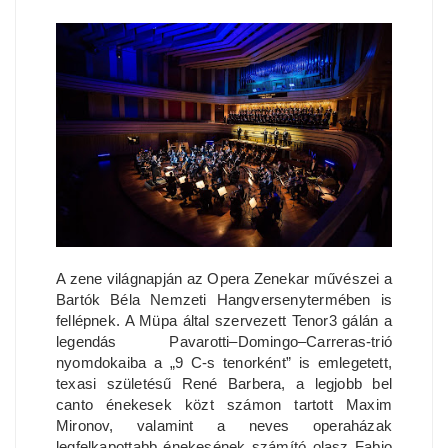
A zene világnapján az Opera Zenekar művészei a
Bartók Béla Nemzeti Hangversenytermében is
fellépnek. A Müpa által szervezett Tenor3 gálán a
legendás Pavarotti–Domingo–Carreras-trió
nyomdokaiba a „9 C-s tenorként” is emlegetett,
texasi születésű René Barbera, a legjobb bel
canto énekesek közt számon tartott Maxim
Mironov, valamint a neves operaházak
legfelkapottabb énekesének számító olasz Fabio