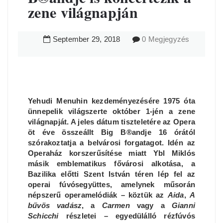
zene világnapján
September
29
,
2018
0 Megjegyzés
Yehudi Menuhin kezdeményezésére 1975 óta
ünnepelik világszerte október 1-jén a zene
világnapját. A jeles dátum tiszteletére az Opera
öt éve összeállt Big B®andje 16 órától
szórakoztatja a belvárosi forgatagot. Idén az
Operaház korszerűsítése miatt Ybl Miklós
másik emblematikus fővárosi alkotása, a
Bazilika előtti Szent István téren lép fel az
operai fúvósegyüttes, amelynek műsorán
népszerű operamelódiák – köztük az
Aida
,
A
bűvös vadász
, a
Carmen
vagy a
Gianni
Schicchi
részletei – egyedülálló rézfúvós