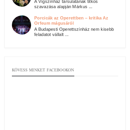
A Vígszínház társulatának titkos
szavazása alapján Márkus ...
Porcicák az Operettben – kritika Az
Orfeum mágusáról
A Budapesti Operettszínház nem kisebb
feladatot vállalt ...
KÖVESS MINKET FACEBOOKON