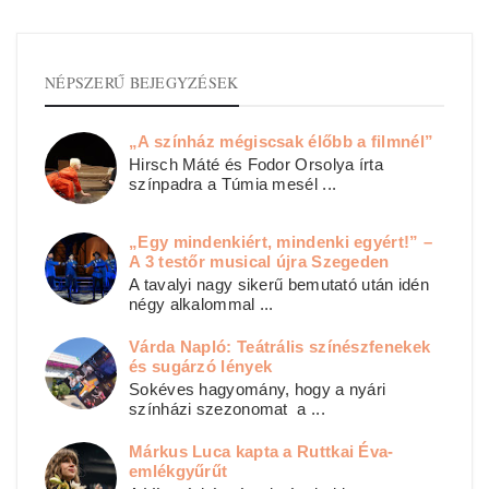
NÉPSZERŰ BEJEGYZÉSEK
„A színház mégiscsak élőbb a filmnél”
Hirsch Máté és Fodor Orsolya írta
színpadra a Túmia mesél ...
„Egy mindenkiért, mindenki egyért!” –
A 3 testőr musical újra Szegeden
A tavalyi nagy sikerű bemutató után idén
négy alkalommal ...
Várda Napló: Teátrális színészfenekek
és sugárzó lények
Sokéves hagyomány, hogy a nyári
színházi szezonomat a ...
Márkus Luca kapta a Ruttkai Éva-
emlékgyűrűt