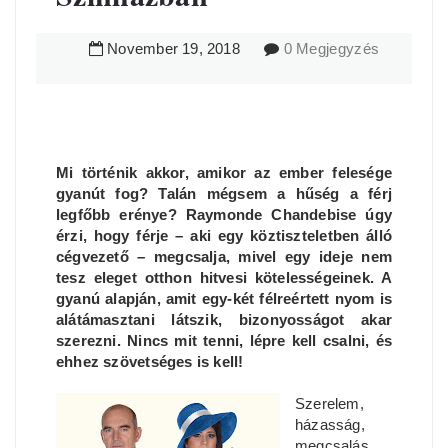
November
19
,
2018
0 Megjegyzés
Mi történik akkor, amikor az ember felesége
gyanút fog? Talán mégsem a hűség a férj
legfőbb erénye? Raymonde Chandebise úgy
érzi, hogy férje – aki egy köztiszteletben álló
cégvezető – megcsalja, mivel egy ideje nem
tesz eleget otthon hitvesi kötelességeinek. A
gyanú alapján, amit egy-két félreértett nyom is
alátámasztani látszik, bizonyosságot akar
szerezni. Nincs mit tenni, lépre kell csalni, és
ehhez szövetséges is kell!
Szerelem,
házasság,
megcsalás,