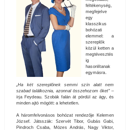
féltékenység,
megfejelve
egy
klasszikus
bohózati
elemmel: a
szereplők
közül ketten a
megtévesztés
ig
hasonlítanak
egymásra.
„Ha két szereplőnek semmi szín alatt nem
szabad találkoznia, azonnal összehozom őket”
–
írja Feydeau. Szobák falán át pördül az ágy, és
minden ajtó mögött: a lehetetlen.
A háromfelvonásos bohózat rendezője Kelemen
József. Játsszák: Szervét Tibor, Gubás Gabi,
Pindroch Csaba, Mózes András, Nagy Viktor,