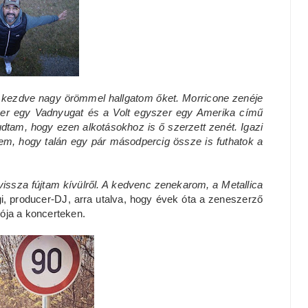
l kezdve nagy örömmel hallgatom őket. Morricone zenéje
zer egy Vadnyugat és a Volt egyszer egy Amerika című
udtam, hogy ezen alkotásokhoz is ő szerzett zenét. Igazi
em, hogy talán egy pár másodpercig össze is futhatok a
vissza fújtam kívülről. A kedvenc zenekarom, a Metallica
egi, producer-DJ, arra utalva, hogy évek óta a zeneszerző
ója a koncerteken.