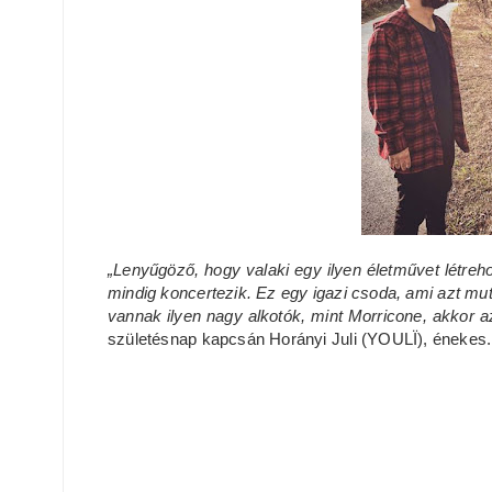
„Lenyűgöző, hogy valaki egy ilyen életművet létreh
mindig koncertezik. Ez egy igazi csoda, ami azt mu
vannak ilyen nagy alkotók, mint Morricone, akkor 
születésnap kapcsán Horányi Juli (YOULÏ), énekes.