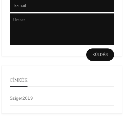
CÍMKÉK
Sziget2019