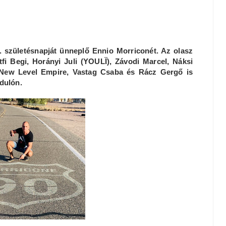
. születésnapját ünneplő Ennio Morriconét. Az olasz
tfi Begi, Horányi Juli (YOULÏ), Závodi Marcel, Náksi
 a New Level Empire, Vastag Csaba és Rácz Gergő is
rdulón.