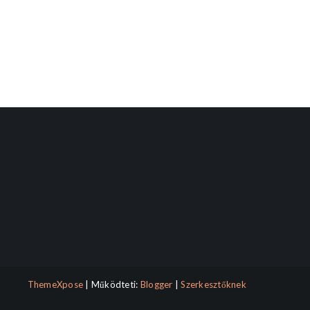
ThemeXpose
| Működteti:
Blogger
|
Szerkesztőknek