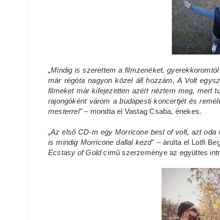
„Mindig is szerettem a filmzenéket, gyerekkoromtó
már régóta nagyon közel áll hozzám, A Volt egys
filmeket már kifejezetten azért néztem meg, mert t
rajongóként várom a budapesti koncertjét és remél
mesterrel”
– mondta el Vastag Csaba, énekes.
„Az első CD-m egy Morricone best of volt, azt oda 
is mindig Morricone dallal kezd”
– árulta el Lotfi B
Ecstasy of Gold
című szerzeménye az együttes intr