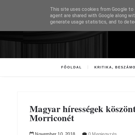
This site uses cookies from Google to d
agent are shared with Google along wit
generate usage statistics, and to det
FŐOLDAL
KRITIKA, BESZÁM
Magyar hírességek köszönt
Morriconét
November
10
,
2018
0 Megjegyzés