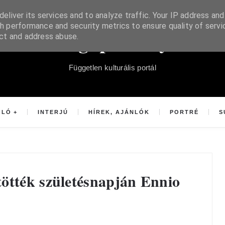
eliver its services and to analyze traffic. Your IP address and
h performance and security metrics to ensure quality of servi
Súgópéldány
ect and address abuse.
Független kulturális portál
OLÓ
INTERJÚ
HÍREK, AJÁNLÓK
PORTRÉ
S
ötték születésnapján Ennio