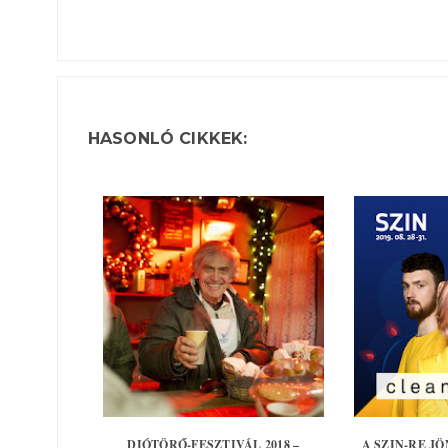
HASONLÓ CIKKEK:
DIÓTÖRŐ-FESZTIVÁL 2018 –
A SZIN-RE J