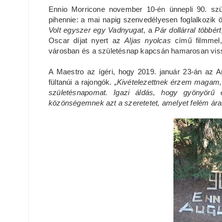
Ennio Morricone november 10-én ünnepli 90. sz
pihennie: a mai napig szenvedélyesen foglalkozik 
Volt egyszer egy Vadnyugat
, a
Pár dollárral többért
Oscar díjat nyert az
Aljas nyolcas
című filmmel,
városban és a születésnap kapcsán hamarosan viss
A Maestro az ígéri, hogy 2019. január 23-án az
fültanúi a rajongók.
„Kivételezettnek érzem magam,
születésnapomat. Igazi áldás, hogy gyönyörű
közönségemnek azt a szeretetet, amelyet felém ár