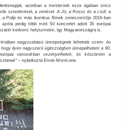
ületésnapját, azonban a mesternek esze ágában sincs
örök szerelmével, a zenével.
A Jó, a Rossz és a csúf
, a
, a
Polip
és más ikonikus filmek zeneszerzője 2016-ban
 azóta pedig több mint 50 koncertet adott 35 európai
zatér kedvenc helyszíneire, így Magyarországra is.
 Arénában nagyszabású ünnepségnek lehetnek szem- és
 hogy ilyen nagyszerű egészségben ünnepelhetem a 90.
 európai városokban vezényelhetek, és köszönöm a
asztanak”
– nyilatkozta Ennio Morricone.