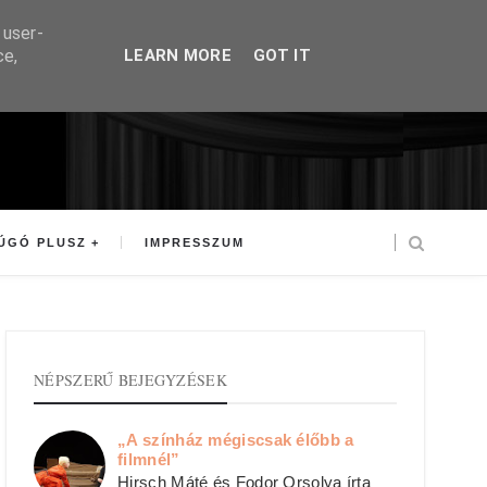
 user-
ce,
LEARN MORE
GOT IT
ÚGÓ PLUSZ
IMPRESSZUM
NÉPSZERŰ BEJEGYZÉSEK
„A színház mégiscsak élőbb a
filmnél”
Hirsch Máté és Fodor Orsolya írta