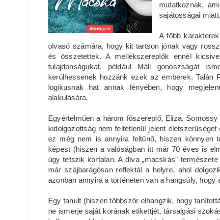
mutatkoznak, ami
sajátosságai miat
A főbb karakterek
olvasó számára, hogy kit tartson jónak vagy ross
és összetettek. A mellékszereplők ennél kicsiv
tulajdonságukat, például Máli gonoszságát is
kerülhessenek hozzánk ezek az emberek. Talán Pol
logikusnak hat annak fényében, hogy megjelen
alakulására.
Egyértelműen a három főszereplő, Eliza, Somossy K
kidolgozottság nem feltétlenül jelent életszerűsége
ez még nem is annyira feltűnő, hiszen könnyen tú
képest (hiszen a valóságban itt már 70 éves is el
úgy tetszik kortalan. A díva „macskás” természete
már szájbarágósan reflektál a helyre, ahol dolgoz
azonban annyira a történeten van a hangsúly, hogy a
Egy tanult (hiszen többször elhangzik, hogy tanítottá
ne ismerje saját korának etikettjét, társalgási szokás