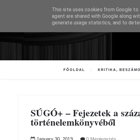
This site uses cookies from Google to d
agent are shared with Google along wit
generate usage statistics, and to det
FŐOLDAL
KRITIKA, BESZÁM
SÚGÓ+ – Fejezetek a száza
történelemkönyvéből
January
30
,
2019
0 Megjegyzés