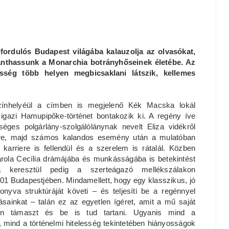
dfordulós Budapest világába kalauzolja az olvasókat,
lanthassunk a Monarchia botrányhőseinek életébe. Az
esség több helyen megbicsaklani látszik, kellemes
ínhelyéül a címben is megjelenő Kék Macska lokál
 igazi Hamupipőke-történet bontakozik ki. A regény íve
sséges polgárlány-szolgálólánynak nevelt Eliza vidékről
tre, majd számos kalandos esemény után a mulatóban
a karriere is fellendül és a szerelem is rátalál. Közben
rola Cecília drámájába és munkásságába is betekintést
ta keresztül pedig a szerteágazó mellékszálakon
01 Budapestjében. Mindamellett, hogy egy klasszikus, jó
onyva struktúráját követi – és teljesíti be a regénnyel
ásainkat – talán ez az egyetlen ígéret, amit a mű saját
n támaszt és be is tud tartani. Ugyanis mind a
, mind a történelmi hitelesség tekintetében hiányosságok