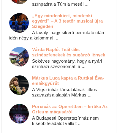
színpadra a Túmia mesél ...
„Egy mindenkiért, mindenki
egyért!” – A 3 testőr musical újra
Szegeden
A tavalyi nagy sikerű bemutató után
idén négy alkalommal ...
Várda Napló: Teátrális
színészfenekek és sugárzó lények
Sokéves hagyomány, hogy a nyári
színházi szezonomat a ...
Márkus Luca kapta a Ruttkai Éva-
emlékgyűrűt
A Vígszínház társulatának titkos
szavazása alapján Márkus ...
Porcicák az Operettben – kritika Az
Orfeum mágusáról
A Budapesti Operettszínház nem
kisebb feladatot vállalt ...