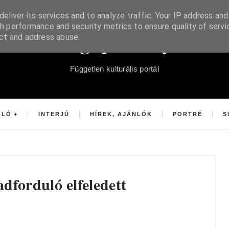
eliver its services and to analyze traffic. Your IP address and
h performance and security metrics to ensure quality of servi
Súgópéldány
ect and address abuse.
Független kulturális portál
OLÓ
INTERJÚ
HÍREK, AJÁNLÓK
PORTRÉ
S
dforduló elfeledett