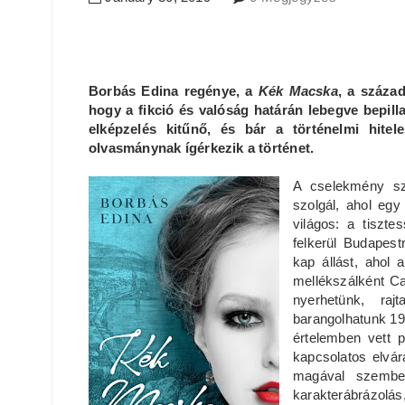
Borbás Edina regénye, a
Kék Macska
, a száza
hogy a fikció és valóság határán lebegve bepil
elképzelés kitűnő, és bár a történelmi hitel
olvasmánynak ígérkezik a történet.
A cselekmény sz
szolgál, ahol egy
világos: a tiszte
felkerül Budapes
kap állást, ahol 
mellékszálként Ca
nyerhetünk, raj
barangolhatunk 19
értelemben vett p
kapcsolatos elvár
magával szembe
karakterábrázolás