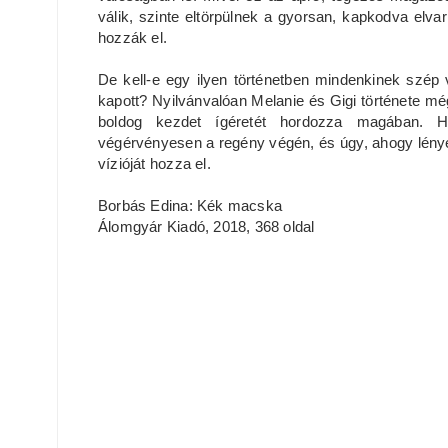
válik, szinte eltörpülnek a gyorsan, kapkodva elva
hozzák el.
De kell-e egy ilyen történetben mindenkinek szép
kapott? Nyilvánvalóan Melanie és Gigi története mé
boldog kezdet ígéretét hordozza magában. Ha
végérvényesen a regény végén, és úgy, ahogy lénye
vízióját hozza el.
Borbás Edina: Kék macska
Álomgyár Kiadó, 2018, 368 oldal