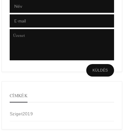
CÍMKÉK
Sziget2019