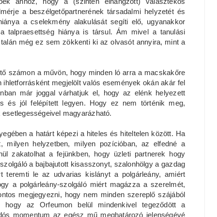
őek ahhoz, hogy a (szintén elhangzott) választékos
elmérje a beszélgetőpartnerének társadalmi helyzetét és
iánya a cselekmény alakulását segíti elő, ugyanakkor
a talpraesettség hiánya is társul. Ám mivel a tanulási
talán még ez sem zökkenti ki az olvasót annyira, mint a
hető számon a művön, hogy minden ló arra a macskakőre
 ihletforrásként megjelölt valós események okán akár fel
nban már joggal várhatjuk el, hogy az elénk helyezett
s és jól felépített legyen. Hogy ez nem történik meg,
 esetlegességeivel magyarázható.
gében a határt képezi a hiteles és hiteltelen között. Ha
t, milyen helyzetben, milyen pozícióban, az elfedné a
nül zakatolhat a fejünkben, hogy üzleti partnerek hogy
szolgáló a bajbajutott kisasszonyt, szalonhölgy a gazdag
t teremti le az udvarias kislányt a polgárleány, amiért
gy a polgárleány-szolgáló miért magázza a szerelmét,
 fontos megjegyezni, hogy nem minden szereplő szájából
t, hogy az Orfeumon belül mindenkivel tegeződött a
zódós momentum az egész mű meghatározó jelenségévé