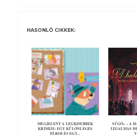
HASONLÓ CIKKEK:
MEGJELENT A LEGKISEBBEK
SÚGÓ+ – A ​
KRIMIJE: EGY KÜLÖNLEGES
IZGALMAS D
PÁROS ÉS EGY...
V