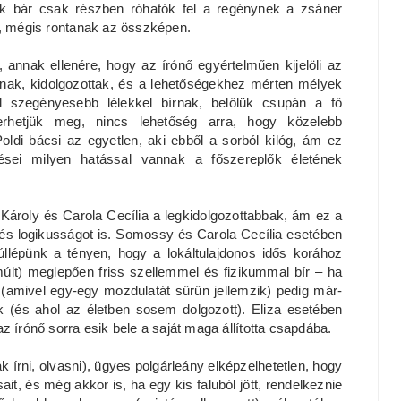
k bár csak részben róhatók fel a regénynek a zsáner
t, mégis rontanak az összképen.
, annak ellenére, hogy az írónő egyértelműen kijelöli az
znak, kidolgozottak, és a lehetőségekhez mérten mélyek
el szegényesebb lélekkel bírnak, belőlük csupán a fő
merhetjük meg, nincs lehetőség arra, hogy közelebb
di bácsi az egyetlen, aki ebből a sorból kilóg, ám ez
ései milyen hatással vannak a főszereplők életének
ároly és Carola Cecília a legkidolgozottabbak, ám ez a
t és logikusságot is. Somossy és Carola Cecília esetében
llépünk a tényen, hogy a lokáltulajdonos idős korához
múlt) meglepően friss szellemmel és fizikummal bír – ha
 (amivel egy-egy mozdulatát sűrűn jellemzik) pedig már-
ik (és ahol az életben sosem dolgozott). Eliza esetében
z írónő sorra esik bele a saját maga állította csapdába.
k írni, olvasni), ügyes polgárleány elképzelhetetlen, hogy
ait, és még akkor is, ha egy kis faluból jött, rendelkeznie