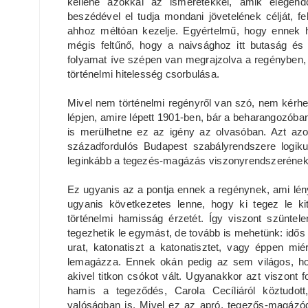
kellene azokkal az ismeretekkel, amik elegend
beszédével el tudja mondani jövetelének célját, f
ahhoz méltóan kezelje. Egyértelmű, hogy ennek h
mégis feltűnő, hogy a naivsághoz itt butaság és 
folyamat íve szépen van megrajzolva a regényben, 
történelmi hitelesség csorbulása.
Mivel nem történelmi regényről van szó, nem kér
lépjen, amire lépett 1901-ben, bár a beharangozóban
is merülhetne ez az igény az olvasóban. Azt azo
századfordulós Budapest szabályrendszere logiku
leginkább a tegezés-magázás viszonyrendszerének
Ez ugyanis az a pontja ennek a regénynek, ami lénye
ugyanis következetes lenne, hogy ki tegez le ki
történelmi hamisság érzetét. Így viszont szüntele
tegezhetik le egymást, de tovább is mehetünk: idős 
urat, katonatiszt a katonatisztet, vagy éppen miér
lemagázza. Ennek okán pedig az sem világos, ho
akivel titkon csókot vált. Ugyanakkor azt viszont
hamis a tegeződés, Carola Cecíliáról köztudot
valóságban is. Mivel ez az apró, tegezős-magá