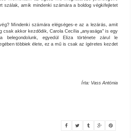
rrt szálak, amik mindenki számára a boldog végkifejletet
 vég? Mindenki számára elégséges-e az a lezárás, amit
g csak akkor kezdődik, Carola Cecília „anyasága” is egy
 belegondolunk, egyedül Eliza története zárul le
gében többiek élete, ez a mű is csak az ígéretes kezdet
Írta: Vass Antónia