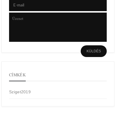
CÍMKÉK
Sziget2019