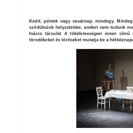
Kedd, péntek vagy vasárnap, mindegy. Mindegy
szédülnünk helyzetekbe, amiket nem tudunk m
Inárcs társulat
A tökéletességen innen
című d
töredékeket és töréseket mutatja be a hétköznap