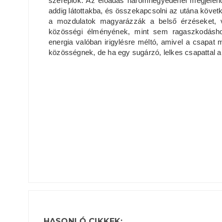
szereplők. Az előadás háromnegyedénél megjelenő
addig látottakba, és összekapcsolni az utána követk
a mozdulatok magyarázzák a belső érzéseket, v
közösségi élményének, mint sem ragaszkodáshoz
energia valóban irigylésre méltó, amivel a csapa
közösségnek, de ha egy sugárzó, lelkes csapattal ak
HASONLÓ CIKKEK: