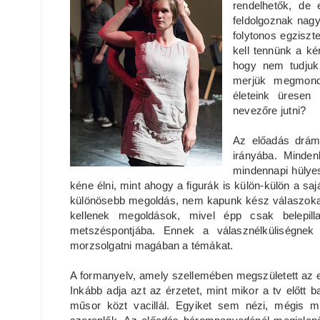
rendelhetők, de 
feldolgoznak nagy
folytonos egziszt
kell tennünk a ké
hogy nem tudjuk 
merjük megmonda
életeink üresen
nevezőre jutni?
Az előadás dráma
irányába. Minde
mindennapi hülye
kéne élni, mint ahogy a figurák is külön-külön a sa
különösebb megoldás, nem kapunk kész válaszokat,
kellenek megoldások, mivel épp csak belepilla
metszéspontjába. Ennek a válasznélküliségne
morzsolgatni magában a témákat.
A formanyelv, amely szellemében megszületett az 
Inkább adja azt az érzetet, mint mikor a tv előt
műsor közt vacillál. Egyiket sem nézi, mégis 