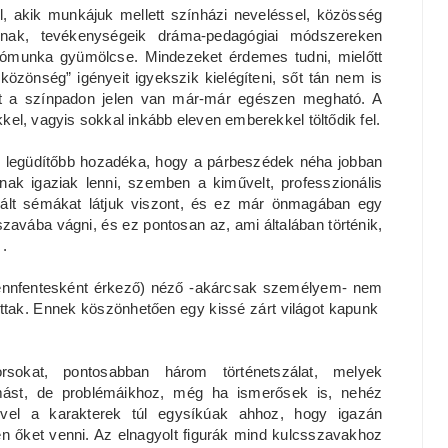
áll, akik munkájuk mellett színházi neveléssel, közösség
oznak, tevékenységeik dráma-pedagógiai módszereken
otómunka gyümölcse. Mindezeket érdemes tudni, mielőtt
zönség” igényeit igyekszik kielégíteni, sőt tán nem is
lat a színpadon jelen van már-már egészen megható. A
el, vagyis sokkal inkább eleven emberekkel töltődik fel.
ik legüdítőbb hozadéka, hogy a párbeszédek néha jobban
nak igaziak lenni, szemben a kiművelt, professzionális
nált sémákat látjuk viszont, és ez már önmagában egy
zavába vágni, és ez pontosan az, ami általában történik,
 .
bennfentesként érkező) néző -akárcsak személyem- nem
ottak. Ennek köszönhetően egy kissé zárt világot kapunk
sokat, pontosabban három történetszálat, melyek
mást, de problémáikhoz, még ha ismerősek is, nehéz
mivel a karakterek túl egysíkúak ahhoz, hogy igazán
n őket venni. Az elnagyolt figurák mind kulcsszavakhoz