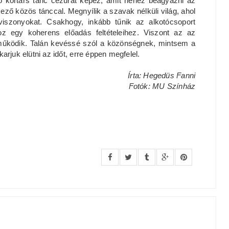
 kortárs tánc cezúrát képez, amit nehéz beágyazni az
ező közös tánccal. Megnyílik a szavak nélküli világ, ahol
iszonyokat. Csakhogy, inkább tűnik az alkotócsoport
 egy koherens előadás feltételeihez. Viszont az az
t működik. Talán kevéssé szól a közönségnek, mintsem a
arjuk elütni az időt, erre éppen megfelel.
Írta: Hegedüs Fanni
Fotók: MU Színház