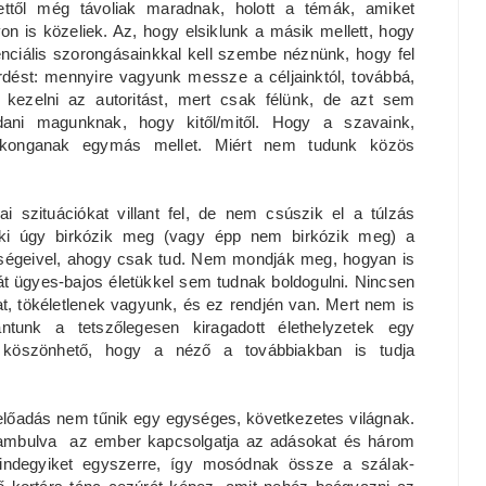
ettől még távoliak maradnak, holott a témák, amiket
on is közeliek. Az, hogy elsiklunk a másik mellett, hogy
enciális szorongásainkkal kell szembe néznünk, hogy fel
rdést: mennyire vagyunk messze a céljainktól, továbbá,
kezelni az autoritást, mert csak félünk, de azt sem
ni magunknak, hogy kitől/mitől. Hogy a szavaink,
 konganak egymás mellet. Miért nem tudunk közös
i szituációkat villant fel, de nem csúszik el a túlzás
nki úgy birkózik meg (vagy épp nem birkózik meg) a
ségeivel, ahogy csak tud. Nem mondják meg, hogyan is
ját ügyes-bajos életükkel sem tudnak boldogulni. Nincsen
 tökéletlenek vagyunk, és ez rendjén van. Mert nem is
ntunk a tetszőlegesen kiragadott élethelyzetek egy
k köszönhető, hogy a néző a továbbiakban is tudja
előadás nem tűnik egy egységes, következetes világnak.
t bambulva az ember kapcsolgatja az adásokat és három
mindegyiket egyszerre, így mosódnak össze a szálak-