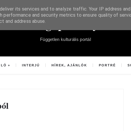
eliver its services and to analyze traffic. Your IP address and
h performance and security metrics to ensure quality of servi
Súgópéldány
ect and address abuse.
Független kulturális portál
OLÓ
INTERJÚ
HÍREK, AJÁNLÓK
PORTRÉ
S
ból