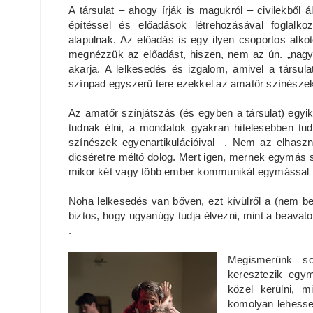
A társulat – ahogy írják is magukról – civilekből 
építéssel és előadások létrehozásával foglalk
alapulnak. Az előadás is egy ilyen csoportos alk
megnézzük az előadást, hiszen, nem az ún. „nagykö
akarja. A lelkesedés és izgalom, amivel a társu
színpad egyszerű tere ezekkel az amatőr színészekk
Az amatőr színjátszás (és egyben a társulat) egy
tudnak élni, a mondatok gyakran hitelesebben tud
színészek egyenartikulációival . Nem az elhasz
dicséretre méltó dolog. Mert igen, mernek egymás s
mikor két vagy több ember kommunikál egymással
Noha lelkesedés van bőven, ezt kívülről a (nem 
biztos, hogy ugyanúgy tudja élvezni, mint a beavat
.
Megismerünk sor
keresztezik egy
közel kerülni, 
komolyan lehesse