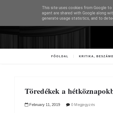
This site uses cookies from Google to d
agent are shared with Google along wit
generate usage statistics, and to det
FŐOLDAL
KRITIKA, BESZÁM
Töredékek a hétköznapok
February
11
,
2019
0 Megjegyzés