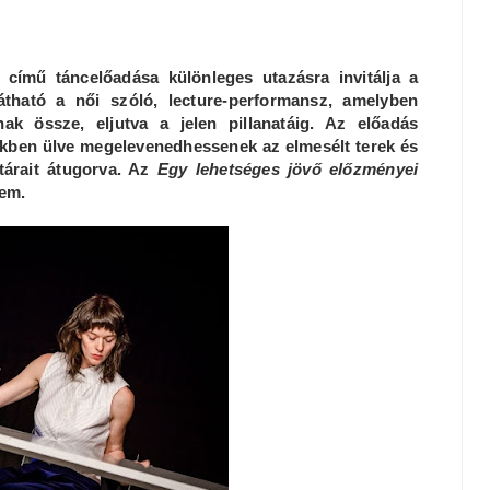
című táncelőadása különleges utazásra invitálja a
átható a női szóló, lecture-performansz, amelyben
k össze, eljutva a jelen pillanatáig. Az előadás
zékben ülve megelevenedhessenek az elmesélt terek és
tárait átugorva. Az
Egy lehetséges jövő előzményei
tem.