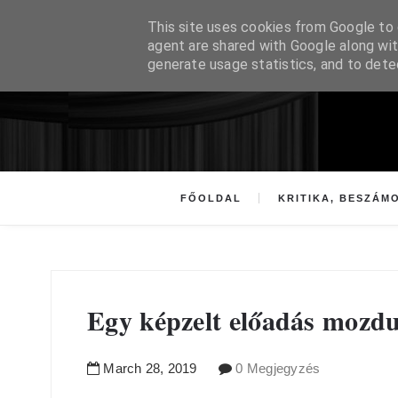
This site uses cookies from Google to d
agent are shared with Google along wit
generate usage statistics, and to det
FŐOLDAL
KRITIKA, BESZÁM
Egy képzelt előadás mozdu
March
28
,
2019
0 Megjegyzés