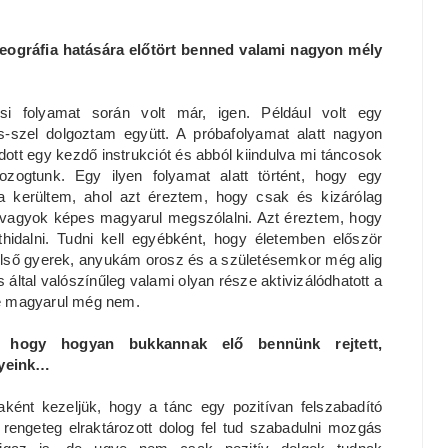
reográfia hatására előtört benned valami nagyon mély
si folyamat során volt már, igen. Például volt egy
zel dolgoztam együtt. A próbafolyamat alatt nagyon
ott egy kezdő instrukciót és abból kiindulva mi táncosok
 mozogtunk. Egy ilyen folyamat alatt történt, hogy egy
a kerültem, ahol azt éreztem, hogy csak és kizárólag
 vagyok képes magyarul megszólalni. Azt éreztem, hogy
idalni. Tudni kell egyébként, hogy életemben először
első gyerek, anyukám orosz és a születésemkor még alig
ltal valószínűleg valami olyan része aktivizálódhatott a
de magyarul még nem.
, hogy hogyan bukkannak elő bennünk rejtett,
nyeink…
aként kezeljük, hogy a tánc egy pozitívan felszabadító
rengeteg elraktározott dolog fel tud szabadulni mozgás