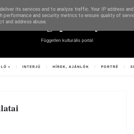
eliver its services and to analyze traffic. Your IP address and
h performance and security metrics to ensure quality of servi
Súgópéldány
ect and address abuse.
Független kulturális portál
OLÓ
INTERJÚ
HÍREK, AJÁNLÓK
PORTRÉ
S
latai