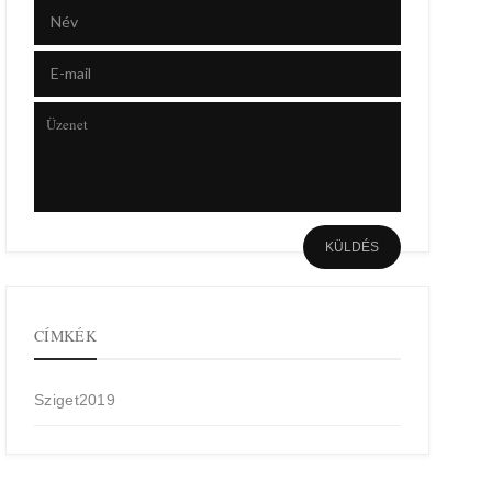
CÍMKÉK
Sziget2019