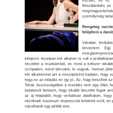
közben, és ez 
felszabadulni, az
megmagyarázhatat
személyiség tart
Rengeteg narrác
felépíteni a dar
Váratlan fordula
terveztem. Egy
mozgásimprovizác
kifejezni. Azonban két alkalom is volt a próbafo
részletet a munkámból, és mind a kétszer inkáb
színpadon, mivel táncolok, ki vagyok, honnan jö
két alkalommal azt a visszajelzést kaptam, hogy e
hogy ez az előadás ez így jó.. Az, hogy beszélek az
Tehát, összességében a mesélés nem egy ötlet, ha
tudatosult bennem, hogy inkább beszélni fogok arró
az új feladattól, hogy verbálisan átadhatom, hogy
nézőknek maximum impressziói lehetnek erről, én p
vázolhatok egy példát erre.