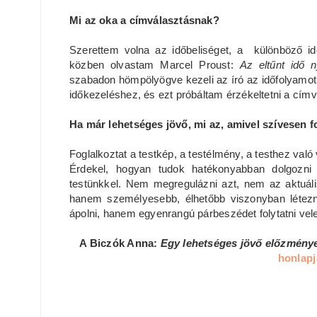
Mi az oka a címválasztásnak?
Szerettem volna az időbeliséget, a különböző i
közben olvastam Marcel Proust:
Az eltűnt idő 
szabadon hömpölyögve kezeli az író az időfolyamot. 
időkezeléshez, és ezt próbáltam érzékeltetni a címv
Ha már lehetséges jövő, mi az, amivel szívesen 
Foglalkoztat a testkép, a testélmény, a testhez való
Érdekel, hogyan tudok hatékonyabban dolgozni 
testünkkel. Nem megregulázni azt, nem az aktuális
hanem személyesebb, élhetőbb viszonyban létezni 
ápolni, hanem egyenrangú párbeszédet folytatni vel
A Biczók Anna:
Egy lehetséges jövő előzmény
honlap