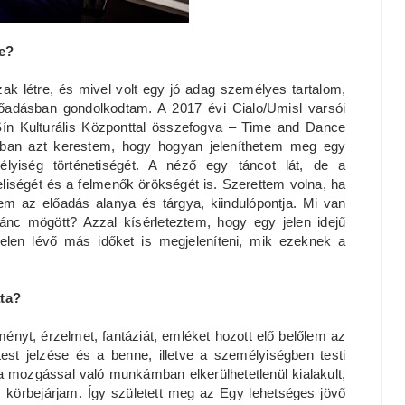
te?
ak létre, és mivel volt egy jó adag személyes tartalom,
lőadásban gondolkodtam. A 2017 évi Cialo/Umisl varsói
Sín Kulturális Központtal összefogva – Time and Dance
mban azt kerestem, hogy hogyan jeleníthetem meg egy
lyiség történetiségét. A néző egy táncot lát, de a
eliségét és a felmenők örökségét is. Szerettem volna, ha
m az előadás alanya és tárgya, kiindulópontja. Mi van
ánc mögött? Azzal kísérleteztem, hogy egy jelen idejű
elen lévő más időket is megjeleníteni, mik ezeknek a
ata?
nyt, érzelmet, fantáziát, emléket hozott elő belőlem az
st jelzése és a benne, illetve a személyiségben testi
 a mozgással való munkámban elkerülhetetlenül kialakult,
 körbejárjam. Így született meg az Egy lehetséges jövő