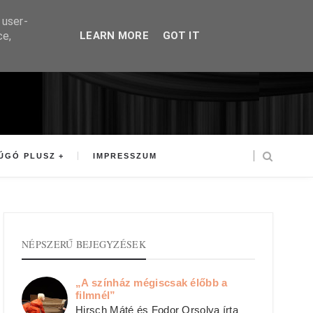
 user-
ce,
LEARN MORE
GOT IT
ÚGÓ PLUSZ
IMPRESSZUM
NÉPSZERŰ BEJEGYZÉSEK
„A színház mégiscsak élőbb a
filmnél”
Hirsch Máté és Fodor Orsolya írta