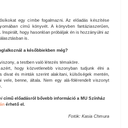
dősíkokat egy címbe fogalmazni. Az előadás készítése
nyomában
című könyvét. A könyvben fantáziaszerűen,
Inspirált, hogy hasonlóan próbáljak én is hozzányúlni az
álasztásban is.
foglalkoznál a későbbiekben még?
 viszony, a testben való létezés témaköre.
azért, hogy közvetlenebb viszonyban tudjunk élni a
 divat és minták szerint alakítani, külsőségek mentén,
vele, benne, általa. Nem egy alá-fölérendelt viszonyt
e.
ei
című előadásról bővebb információ a MU Színház
ján
érhető el.
Fotók: Kasia Chmura