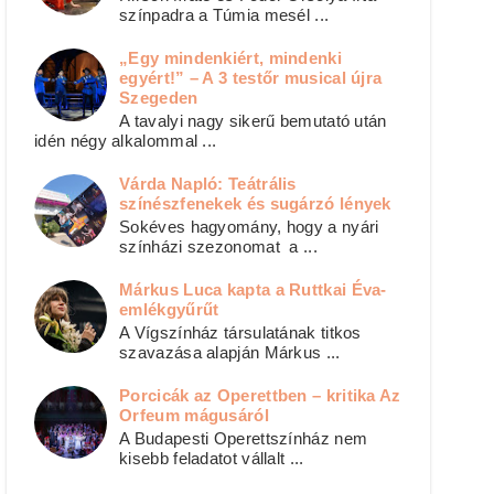
színpadra a Túmia mesél ...
„Egy mindenkiért, mindenki
egyért!” – A 3 testőr musical újra
Szegeden
A tavalyi nagy sikerű bemutató után
idén négy alkalommal ...
Várda Napló: Teátrális
színészfenekek és sugárzó lények
Sokéves hagyomány, hogy a nyári
színházi szezonomat a ...
Márkus Luca kapta a Ruttkai Éva-
emlékgyűrűt
A Vígszínház társulatának titkos
szavazása alapján Márkus ...
Porcicák az Operettben – kritika Az
Orfeum mágusáról
A Budapesti Operettszínház nem
kisebb feladatot vállalt ...