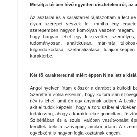
Mesélj a térben lévő egyetlen díszletelemről, az a
Az asztallal és a karakterrel rájátszottam a lectur
olyan szerepet veszek fel, mintha egy egyet
szerepemben nagyon komolyan veszem magam. Egy
hogy hogyan lehet egy kifejezetten személyes, 
tudományosan, analitikusan, már-már túlok
túlgondolkodása, szétanalizálása, tulajdonképpe
karakterbe.
Két fő karakterednél miért éppen Nina lett a kis
Angol nyelven írtam először a darabot a külföldi b
Szerettem volna elkerülni, hogy kulturálisan szöveg
név is lehet, amit én egy anyának adtam. A Leslie
akit el tudok képzelni, hogy a zord szibériai vidéke
tudatosság, ahogy a karakterekre gondoltam, ösztö
Szibériában és a szülei valóban vasútvonalat épí
kerültek bele a szövegbe, amikor írtam. A szem
egyébként is nagyon foglalkoztatnak engem.