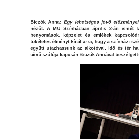
Biczók Anna:
Egy lehetséges jövő előzményei
nézőt. A MU Színházban április 2-án ismét l
benyomások, képzelet és emlékek kapcsolódna
tökéletes élményt kínál arra, hogy a színházi s
együtt utazhassunk az alkotóval, idő és tér ha
című szólója kapcsán Biczók Annával beszélget