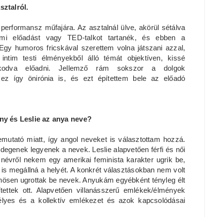
sztalról.
e performansz műfajára. Az asztalnál ülve, akörül sétálva
emi előadást vagy TED-talkot tartanék, és ebben a
 humoros fricskával szerettem volna játszani azzal,
intim testi élményekből álló témát objektíven, kissé
oskodva előadni. Jellemző rám sokszor a dolgok
n ez így önirónia is, és ezt építettem bele az előadó
lány és Leslie az anya neve?
emutató miatt, így angol neveket is választottam hozzá.
idegenek legyenek a nevek. Leslie alapvetően férfi és női
 névről nekem egy amerikai feminista karakter ugrik be,
n is megállná a helyét. A konkrét választásokban nem volt
nösen ugrottak be nevek. Anyukám egyébként tényleg élt
tettek ott. Alapvetően villanásszerű emlékek/élmények
élyes és a kollektív emlékezet és azok kapcsolódásai