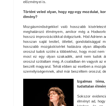
előzményei is.
Történt veled olyan, hogy egy-egy mozdulat, ko
élmény?
Mozgásminőségekkel való hosszabb kísérletezé
meghatározó élményem, amikor még a Hodworks-s
hosszú improvizációkkal dolgoztunk. Hód Adrienn ad
hosszan saját testtel, ötlettel, gondolatisággal
hosszabb mozgáskísérlet hatására olyan állapotb
oroszul tudok szólni a többiekhez, hogy most nem
most ez egy olyan szakadék, amit nem tudok áth
oroszul szólaltam meg. A családban én vagyok az 
beszélt magyarul. Tehát ebben az esetben a mozgás á
személyiségemnek, ahol már beszéltem oroszul, 
Izgalmas téma
tudattalan élmé
Sokszor evidenci
élményt ad, hogy 