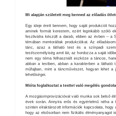
Mi alapján született meg benned az előadás ötle
Egy ideje érett bennem, hogy saját produkciót hozz
aminek formát kerestem, ezért leginkább szóló e
fesztiválra készült a darab, ebben az évben – a 
témában mentoráltak produkciókat. Az előadáso
tánc, azaz a látható test és a színpadi szemé
test/személyiség amit lát, az hordozza a saját időb
nem egy téma felhasznált eszköze a táncos, hane
abban a testben, abban a karakterben a látható t
műfajban, mint a táncművészet, hogyan lehet a j
lehetőségei.
Mióta foglalkoztat a testtel való megélés gondol
A mozgásimprovizációval való munka sok belső élmé
évek során. Annyira erős és egyértelmű néha a te
szinten elraktározott információk kapcsolata, hogy
hogy az elsősorban nem fizikális élményanyagot is