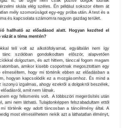
igaz is, de ugye nem csak pozitív dolgok tudnak
 érzelmi skála elég széles. Én például sokszor éltem át
lan mély szomorúságot egy-egy próba után. A test és a
alma és kapcsolata számomra nagyon gazdag terület.
ió hallható az előadásod alatt. Hogyan kezdted el
ab vázát a téma mentén?
tokkal teli volt az alkotófolyamat, egyáltalán nem így
 tánc szólóban gondolkodtam először, alapvetően
iókkal dolgoztam, és azt hittem, tánccal fogom magam
lyamatomban, amikor kisebb csoportnak megosztottam egy
b elmeséltem, hogy mi történik ebben az előadásban a
ttem, hogyan kapcsolódik ez a mozgásomhoz. És mind a
z iszonyú izgalmas, ahogy ezekről a dolgokról beszélek,
 előadásról, amit nem látnak.
nem egy felismerés volt. A többszöri megerősítés után
l, ami nem látható. Tulajdonképpen felszabadultam ettől
 mi történik egy adott táncosban a táncélmény által. A
edig most elmesélhetem nekik azt a láthatatlan élményt,