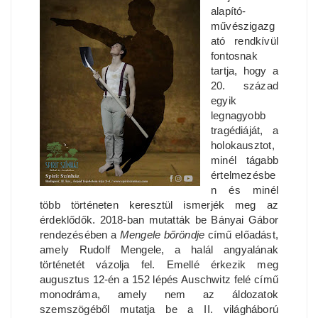
alapító-
művészigazg
ató rendkívül
fontosnak
tartja, hogy a
20. század
egyik
legnagyobb
tragédiáját, a
holokausztot,
minél tágabb
értelmezésbe
n és minél
több történeten keresztül ismerjék meg az
érdeklődők. 2018-ban mutatták be Bányai Gábor
rendezésében a
Mengele bőröndje
című előadást,
amely Rudolf Mengele, a halál angyalának
történetét vázolja fel. Emellé érkezik meg
augusztus 12-én a 152 lépés Auschwitz felé című
monodráma, amely nem az áldozatok
szemszögéből mutatja be a II. világháború