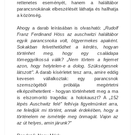
rettenetes eseményét, hanem a haláltábor
parancsnokának elbeszélését láthatja és hallhatja
a közönség.
Ahogy a darab leírásában is olvasható:
„Rudolf
Franz Ferdinand Höss az auschwitzi haláltábor
egyik parancsnoka volt, ötgyermekes apaként.
Sokakban felvethetődhet a kérdés, hogyan
történhet meg, hogy egy családapa
tömeggyilkossá válik? „Nem törtem a fejemet
azon, hogy helytelen-e a dolog. Szükségesnek
látszott”
. A darab kísérletet tesz arra, amire eddig
kevesen vállalkoztak: egy parancsnok
szemszögéből próbálja megértetni
elképzelhetetlent - hogyan történhetett meg a ma
is elszomorító tragédia: a holokauszt? A
„152
lépés Auschwitz felé” felhívja figyelmünket arra,
ne feledjük mi történt, annak érdekében, hogy a
történelem ne ismételje meg önmagát. Vajon az
az út helyes, amin járunk?”