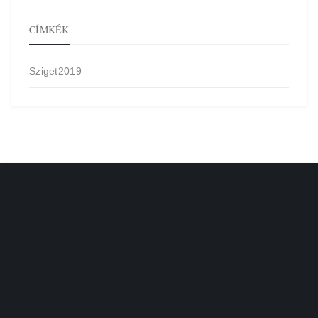
CÍMKÉK
Sziget2019