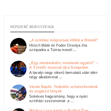
NÉPSZERŰ BEJEGYZÉSEK
„A színház mégiscsak élőbb a filmnél”
Hirsch Máté és Fodor Orsolya írta
színpadra a Túmia mesél ...
„Egy mindenkiért, mindenki egyért!” –
A 3 testőr musical újra Szegeden
A tavalyi nagy sikerű bemutató után idén
négy alkalommal ...
Várda Napló: Teátrális színészfenekek
és sugárzó lények
Sokéves hagyomány, hogy a nyári
színházi szezonomat a ...
Márkus Luca kapta a Ruttkai Éva-