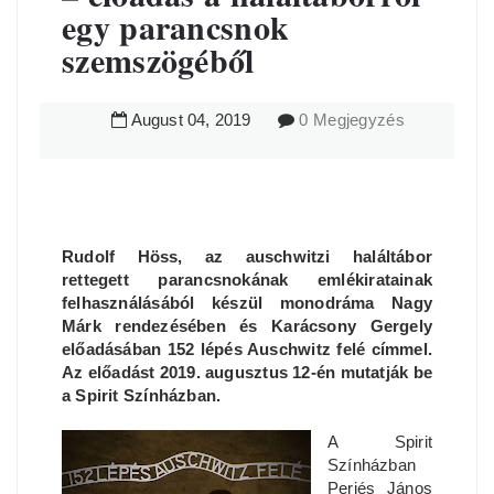
egy parancsnok
szemszögéből
August
04
,
2019
0 Megjegyzés
Rudolf Höss, az auschwitzi haláltábor
rettegett parancsnokának emlékiratainak
felhasználásából készül monodráma Nagy
Márk rendezésében és Karácsony Gergely
előadásában 152 lépés Auschwitz felé címmel.
Az előadást 2019. augusztus 12-én mutatják be
a Spirit Színházban.
A Spirit
Színházban
Perjés János