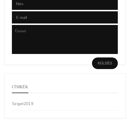
CÍMKÉK
Sziget2019