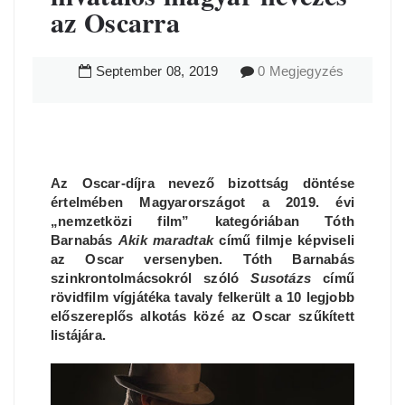
az Oscarra
September
08
,
2019
0 Megjegyzés
Az Oscar-díjra nevező bizottság döntése
értelmében Magyarországot a 2019. évi
„nemzetközi film” kategóriában Tóth
Barnabás
Akik maradtak
című filmje képviseli
az Oscar versenyben. Tóth Barnabás
szinkrontolmácsokról szóló
Susotázs
című
rövidfilm vígjátéka tavaly felkerült a 10 legjobb
előszereplős alkotás közé az Oscar szűkített
listájára.