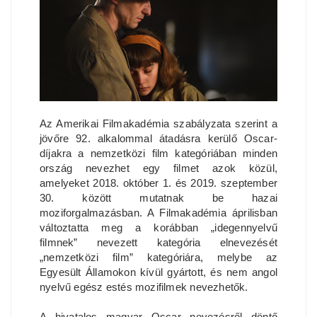
Az Amerikai Filmakadémia szabályzata szerint a
jövőre 92. alkalommal átadásra kerülő Oscar-
díjakra a nemzetközi film kategóriában minden
ország nevezhet egy filmet azok közül,
amelyeket 2018. október 1. és 2019. szeptember
30. között mutatnak be hazai
moziforgalmazásban. A Filmakadémia áprilisban
változtatta meg a korábban „idegennyelvű
filmnek” nevezett kategória elnevezését
„nemzetközi film” kategóriára, melybe az
Egyesült Államokon kívül gyártott, és nem angol
nyelvű egész estés mozifilmek nevezhetők.
A hivatalos magyar Oscar nevezésről döntő