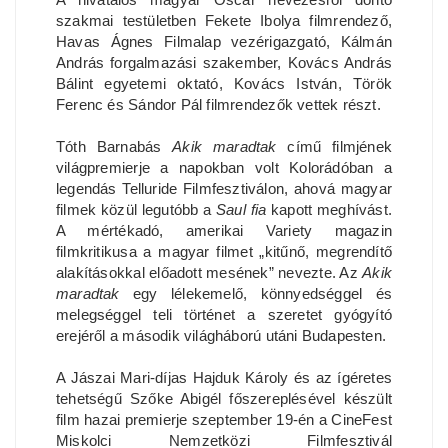
szakmai testületben Fekete Ibolya filmrendező,
Havas Ágnes Filmalap vezérigazgató, Kálmán
András forgalmazási szakember, Kovács András
Bálint egyetemi oktató, Kovács István, Török
Ferenc és Sándor Pál filmrendezők vettek részt.
Tóth Barnabás
Akik maradtak
című filmjének
világpremierje a napokban volt Kolorádóban a
legendás Telluride Filmfesztiválon, ahová magyar
filmek közül legutóbb a
Saul fia
kapott meghívást.
A mértékadó, amerikai Variety magazin
filmkritikusa a magyar filmet „kitűnő, megrendítő
alakításokkal előadott mesének” nevezte. Az
Akik
maradtak
egy lélekemelő, könnyedséggel és
melegséggel teli történet a szeretet gyógyító
erejéről a második világháború utáni Budapesten.
A Jászai Mari-díjas Hajduk Károly és az ígéretes
tehetségű Szőke Abigél főszereplésével készült
film hazai premierje szeptember 19-én a CineFest
Miskolci Nemzetközi Filmfesztivál