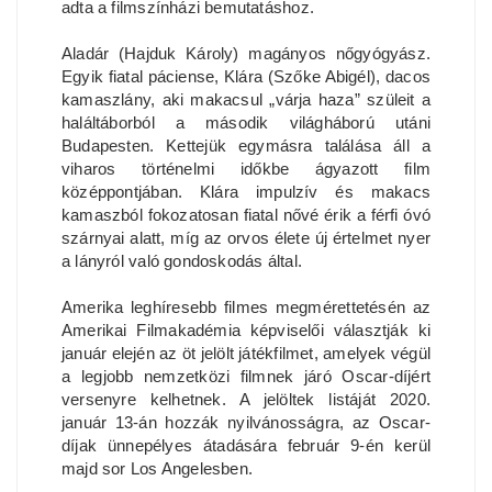
adta a filmszínházi bemutatáshoz.
Aladár (Hajduk Károly) magányos nőgyógyász.
Egyik fiatal páciense, Klára (Szőke Abigél), dacos
kamaszlány, aki makacsul „várja haza” szüleit a
haláltáborból a második világháború utáni
Budapesten. Kettejük egymásra találása áll a
viharos történelmi időkbe ágyazott film
középpontjában. Klára impulzív és makacs
kamaszból fokozatosan fiatal nővé érik a férfi óvó
szárnyai alatt, míg az orvos élete új értelmet nyer
a lányról való gondoskodás által.
Amerika leghíresebb filmes megmérettetésén az
Amerikai Filmakadémia képviselői választják ki
január elején az öt jelölt játékfilmet, amelyek végül
a legjobb nemzetközi filmnek járó Oscar-díjért
versenyre kelhetnek. A jelöltek listáját 2020.
január 13-án hozzák nyilvánosságra, az Oscar-
díjak ünnepélyes átadására február 9-én kerül
majd sor Los Angelesben.