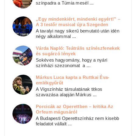
színpadra a Túmia mesél ...
„Egy mindenkiért, mindenki egyért!” –
A 3 testőr musical újra Szegeden
A tavalyi nagy sikerű bemutató után idén
négy alkalommal ...
Várda Napló: Teátrális színészfenekek
és sugárzó lények
Sokéves hagyomány, hogy a nyári
színházi szezonomat a ...
Márkus Luca kapta a Ruttkai Éva-
emlékgyűrűt
A Vígszínház társulatának titkos
szavazása alapján Márkus ...
Porcicák az Operettben – kritika Az
Orfeum mágusáról
A Budapesti Operettszínház nem kisebb
feladatot vállalt ...