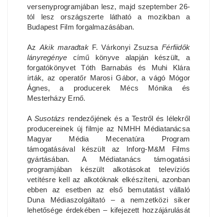
versenyprogramjában lesz, majd szeptember 26-
tól lesz országszerte látható a mozikban a
Budapest Film forgalmazásában.
Az
Akik maradtak
F. Várkonyi Zsuzsa
Férfiidők
lányregénye
című könyve alapján készült, a
forgatókönyvet Tóth Barnabás és Muhi Klára
írták, az operatőr Marosi Gábor, a vágó Mógor
Ágnes, a producerek Mécs Mónika és
Mesterházy Ernő.
A
Susotázs
rendezőjének és a Testről és lélekről
producereinek új filmje az NMHH Médiatanácsa
Magyar Média Mecenatúra Program
támogatásával készült az Inforg-M&M Films
gyártásában. A Médiatanács támogatási
programjában készült alkotásokat televíziós
vetítésre kell az alkotóknak elkészíteni, azonban
ebben az esetben az első bemutatást vállaló
Duna Médiaszolgáltató – a nemzetközi siker
lehetősége érdekében – kifejezett hozzájárulását