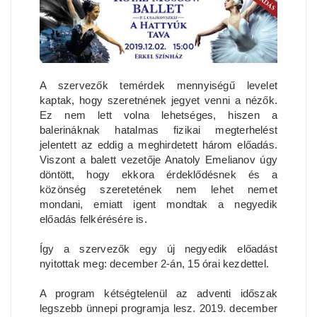
A szervezők temérdek mennyiségű levelet
kaptak, hogy szeretnének jegyet venni a nézők.
Ez nem lett volna lehetséges, hiszen a
balerináknak hatalmas fizikai megterhelést
jelentett az eddig a meghirdetett három előadás.
Viszont a balett vezetője Anatoly Emelianov úgy
döntött, hogy ekkora érdeklődésnek és a
közönség szeretetének nem lehet nemet
mondani, emiatt igent mondtak a negyedik
előadás felkérésére is.
Így a szervezők egy új negyedik előadást
nyitottak meg: december 2-án, 15 órai kezdettel.
A program kétségtelenül az adventi időszak
legszebb ünnepi programja lesz. 2019. december