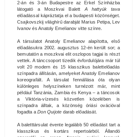
2-án és 3-án Budapestre az Erkel Színházba
látogató a Moszkvai Balett
A hattyúk tava
előadással kápráztatja el a budapesti közönséget.
Csajkovszkij világhírű darabját Marius Petipa, Lev
Ivanov és Anatoly Emelianov vitte színre.
A társulatot Anatoly Emelianov alapította, első
előadásukra 2002. augusztus 12-én került sor; a
bemutatón a moszkvai elit oszlopos tagjai is részt
vettek. A tánccsoport tizedik évfordulójára már túl
volt 20 modern és 15 klasszikus balettelőadás
színpadra állításán, amelyeket Anatoly Emelianov
koreografált. A társulat fennállása óta olyan
különleges helyszíneken turnézott már, mint
például Tanzánia, Zambia és Kenya – a táncosok
a Viktória-vízesés közvetlen közelében is
színpadra álltak, a közönség óriási ovációval
fogadta a
Don Quijote
darab előadását.
A baletttársulat évente legalább 50 előadást tart a
klasszikus és kortárs repertoárból. Állandó