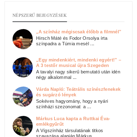
NÉPSZERŰ BEJEGYZÉSEK
„A színház mégiscsak élőbb a filmnél”
Hirsch Máté és Fodor Orsolya írta
színpadra a Túmia mesél ...
„Egy mindenkiért, mindenki egyért!” –
A 3 testőr musical újra Szegeden
A tavalyi nagy sikerű bemutató után idén
négy alkalommal ...
Várda Napló: Teátrális színészfenekek
és sugárzó lények
Sokéves hagyomány, hogy a nyári
színházi szezonomat a ...
Márkus Luca kapta a Ruttkai Éva-
emlékgyűrűt
A Vígszínház társulatának titkos
szavazása alapján Márkus ...