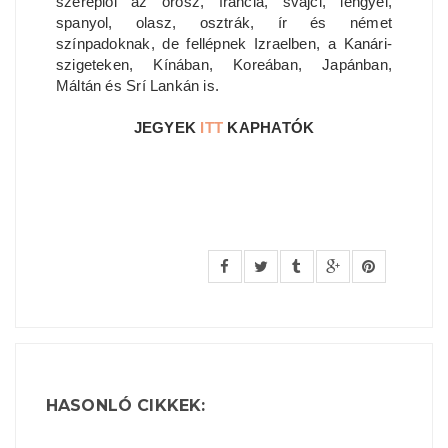
szereplői az orosz, francia, svájci, lengyel,
spanyol, olasz, osztrák, ír és német
színpadoknak, de fellépnek Izraelben, a Kanári-
szigeteken, Kínában, Koreában, Japánban,
Máltán és Srí Lankán is.
JEGYEK
ITT
KAPHATÓK
HASONLÓ CIKKEK: