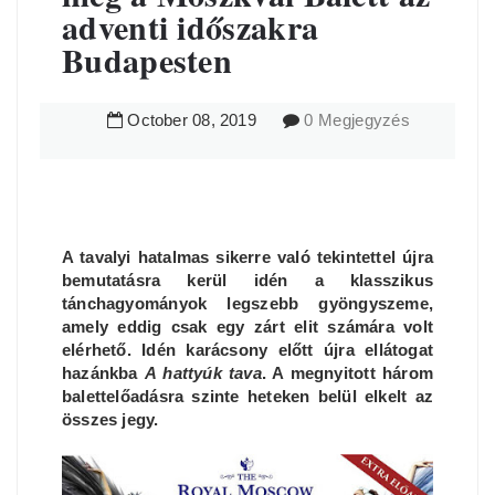
adventi időszakra
Budapesten
October
08
,
2019
0 Megjegyzés
A tavalyi hatalmas sikerre való tekintettel újra
bemutatásra kerül idén a klasszikus
tánchagyományok legszebb gyöngyszeme,
amely eddig csak egy zárt elit számára volt
elérhető. Idén karácsony előtt újra ellátogat
hazánkba
A hattyúk tava
. A megnyitott három
balettelőadásra szinte heteken belül elkelt az
összes jegy.