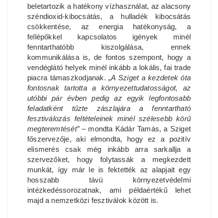
beletartozik a hatékony vízhasználat, az alacsony
széndioxid-kibocsátás, a hulladék kibocsátás
csökkentése, az energia hatékonyság, a
fellépőkkel kapcsolatos igények minél
fenntarthatóbb kiszolgálása, ennek
kommunikálása is, de fontos szempont, hogy a
vendéglátó helyek minél inkább a lokális, fai trade
piacra támaszkodjanak.
„A Sziget a kezdetek óta
fontosnak tartotta a környezettudatosságot, az
utóbbi pár évben pedig az egyik legfontosabb
feladatként tűzte zászlajára a fenntartható
fesztiválozás feltételeinek minél szélesebb körű
megteremtését”
– mondta Kádár Tamás, a Sziget
főszervezője, aki elmondta, hogy ez a pozitív
elismerés csak még inkább arra sarkallja a
szervezőket, hogy folytassák a megkezdett
munkát, így már le is fektették az alapjait egy
hosszabb távú környezetvédelmi
intézkedéssorozatnak, ami példaértékű lehet
majd a nemzetközi fesztiválok között is.