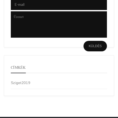
CÍMKÉK
Sziget2019