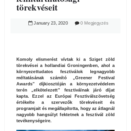
törekvéseit
January
23
,
2020
0 Megjegyzés
Komoly elismerést vívtak ki a Sziget zöld
törekvései a hollandiai Groningenben, ahol a
környezettudatos fesztiválok legnagyobb
méltatásának számító „Greener Festival
Awards” díjkiosztóján a környezetvédelem
terén „elkötelezett” fesztiválnak járó díjat
kapta. Ezzel az Európai Fesztiválszövetség
értékelte a szervezők törekvéseit és
programjait és megállapította, hogy az átlagnál
nagyobb hangsúlyt fektetnek a fesztivál zöld
tevékenységeire.