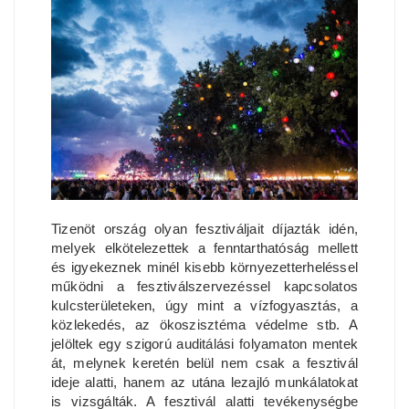
Tizenöt ország olyan fesztiváljait díjazták idén,
melyek elkötelezettek a fenntarthatóság mellett
és igyekeznek minél kisebb környezetterheléssel
működni a fesztiválszervezéssel kapcsolatos
kulcsterületeken, úgy mint a vízfogyasztás, a
közlekedés, az ökoszisztéma védelme stb. A
jelöltek egy szigorú auditálási folyamaton mentek
át, melynek keretén belül nem csak a fesztivál
ideje alatti, hanem az utána lezajló munkálatokat
is vizsgálták. A fesztivál alatti tevékenységbe